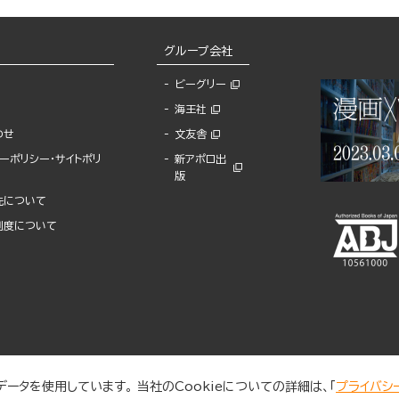
グループ会社
ビーグリー
海王社
わせ
文友舎
ーポリシー・サイトポリ
新アポロ出
版
先について
制度について
ータを使用しています。 当社のCookieについての詳細は、「
プライバシ