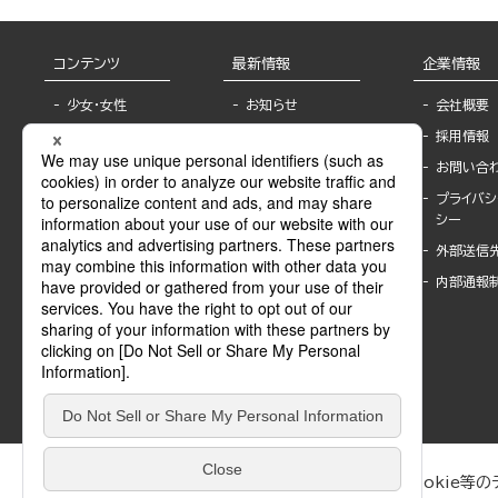
コンテンツ
最新情報
企業情報
少女・女性
お知らせ
会社概要
TL
フェア・イベント情
採用情報
報
BL
お問い合
書店様へ
ライトノベル
プライバシ
海外ライセンシー
シー
青年・一般
公式SNSアカウ
外部送信
グラビア・写真
ント
集
内部通報
作家一覧
モーター誌
Keyword list
SPECIAL
Author list
Sublicense
マンガよもん
が
試し読み
ぶんか社が運営するサイトでは、利便性向上のためにCookie等のデ