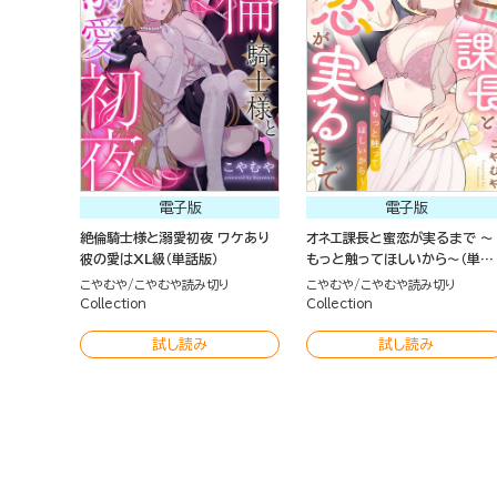
電子版
電子版
絶倫騎士様と溺愛初夜 ワケあり
オネエ課長と蜜恋が実るまで ～
彼の愛はXL級（単話版）
もっと触ってほしいから～（単話
版）
こやむや
こやむや読み切り
こやむや
こやむや読み切り
Collection
Collection
試し読み
試し読み