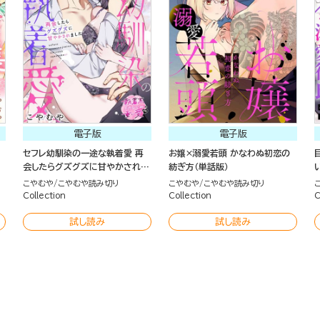
電子版
電子版
セフレ幼馴染の一途な執着愛 再
お嬢×溺愛若頭 かなわぬ初恋の
会したらグズグズに甘やかされま
紡ぎ方（単話版）
した（単話版）
こやむや
こやむや読み切り
こやむや
こやむや読み切り
Collection
Collection
C
試し読み
試し読み