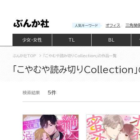
オフィス
三角関
人気キーワード
少女・女性
TL
BL
ぶんか社TOP
「こやむや読み切りCollection」の作品一覧
「こやむや読み切りCollectio
5件
検索結果