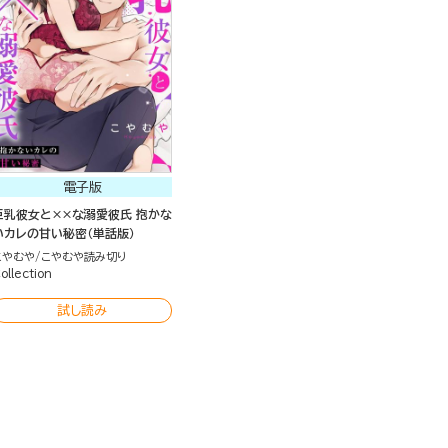
電子版
巨乳彼女と××な溺愛彼氏 抱かな
いカレの甘い秘密（単話版）
こやむや
こやむや読み切り
ollection
試し読み