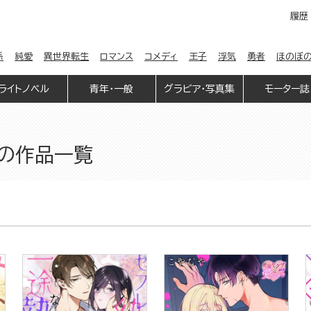
履歴
係
純愛
異世界転生
ロマンス
コメディ
王子
浮気
勇者
ほのぼ
ライトノベル
青年・一般
グラビア・写真集
モーター誌
n」の作品一覧