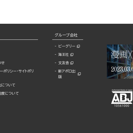
グループ会社
ビーグリー
海王社
わせ
文友舎
ーポリシー・サイトポリ
新アポロ出
版
先について
制度について