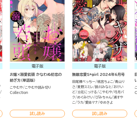
電子版
電子版
お嬢×溺愛若頭 かなわぬ初恋の
無敵恋愛S*girl 2024年6月号
紡ぎ方（単話版）
田尾裸べっちー
桃宮ちょこ
青山り
さ
麦野スミレ
鈴川みなと
おけい
こやむや
こやむや読み切り
ど
立花にっける
こやむや
弓月バ
Collection
C
じ
ク
めぐみけい
ぴみちゃん
浦すや
こ
ラカ
愛染マナ
ゆめきよ
試し読み
試し読み