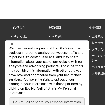
コンテンツ
最新情報
企業情報
少女・女性
お知らせ
会社概要
TL
フェア・イベント情
採用情報
報
BL
お問い合
書店様へ
ライトノベル
プライバシ
海外ライセンシー
シー
青年・一般
公式SNSアカウ
外部送信
グラビア・写真
ント
集
内部通報
作家一覧
モーター誌
Keyword list
SPECIAL
Author list
Sublicense
マンガよもん
が