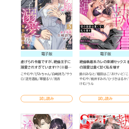
電子版
電子版
虐げられ令嬢ですが、絶倫王子に
絶倫執着系カレの束縛セックス 
溺愛されすぎています!?（※昼も
の溺愛は重く甘く私を壊す
夜も）アンソロジー （5）
こやむや
ぴみちゃん
白崎詩乃
サウ
鈴川みなと
堀田はご
おけいど
こ
ロ
逆月酒乱
翠屋るり
茂吉
やむや
桃井すみれ
ひづきはるか
けむ
ウル
試し読み
試し読み