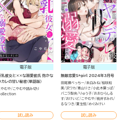
電子版
電子版
巨乳彼女と××な溺愛彼氏 抱かな
無敵恋愛S*girl 2024年3月号
いカレの甘い秘密（単話版）
田尾裸べっちー
未白みね
桜咲和
美
沢ワカ
青山りさ
小此木葉っぱ
こやむや
こやむや読み切り
バニラ梨央
りゅう子
おおひらしる
ollection
す
おけいど
こやむや
桃井すみれ
るなつき
夏生恒
めぐみけい
試し読み
試し読み