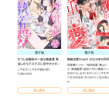
電子版
電子版
セフレ幼馴染の一途な執着愛 再
無敵恋愛S*girl 2024年9月号
会したらグズグズに甘やかされま
田尾裸べっちー
桜咲和美
青山り
した（単話版）
さ
青島嘉野
成田アポロ
黒柴パン
こやむや
こやむや読み切り
おおひらしるす
おけいど
こやむや
Collection
つきのおまめ
めぐみけい
北川あ
ゅ
試し読み
試し読み