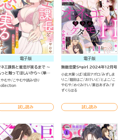
電子版
電子版
オネエ課長と蜜恋が実るまで ～
無敵恋愛S*girl 2024年12月号
もっと触ってほしいから～（単話
小此木葉っぱ
成田アポロ
みずしま
版）
りこ
堀田はご
おけいど
とよこ
こ
こやむや
こやむや読み切り
やむや
めぐみけい
栗谷あずみ
す
ollection
ずくらはる
試し読み
試し読み