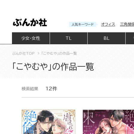
オフィス
三角関
人気キーワード
少女・女性
TL
BL
ぶんか社TOP
「こやむや」の作品一覧
「こやむや」の作品一覧
12件
検索結果