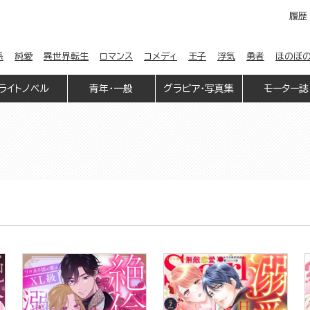
履歴
係
純愛
異世界転生
ロマンス
コメディ
王子
浮気
勇者
ほのぼ
ライトノベル
青年・一般
グラビア・写真集
モーター誌