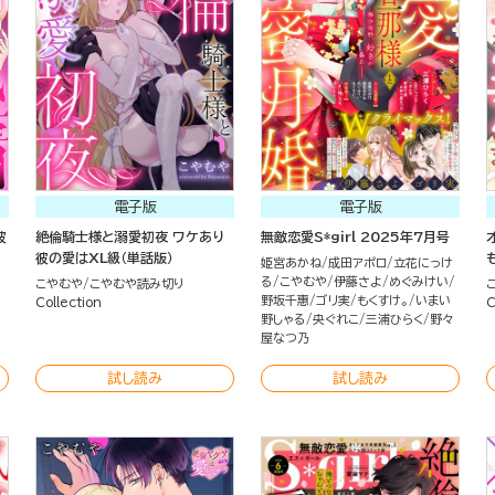
電子版
電子版
彼
絶倫騎士様と溺愛初夜 ワケあり
無敵恋愛S*girl 2025年7月号
彼の愛はXL級（単話版）
姫宮あかね
成田アポロ
立花にっけ
る
こやむや
伊藤さよ
めぐみけい
こやむや
こやむや読み切り
野坂千惠
ゴリ実
もくすけ。
いまい
Collection
C
野しゃる
央ぐれこ
三浦ひらく
野々
屋なつ乃
試し読み
試し読み