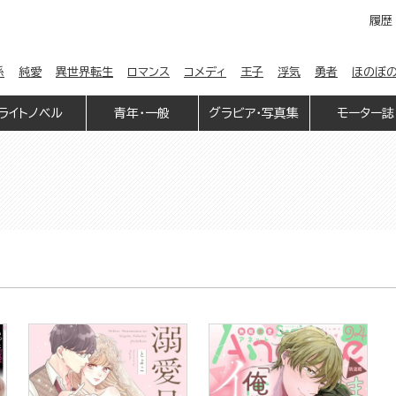
履歴
係
純愛
異世界転生
ロマンス
コメディ
王子
浮気
勇者
ほのぼ
ライトノベル
青年・一般
グラビア・写真集
モーター誌