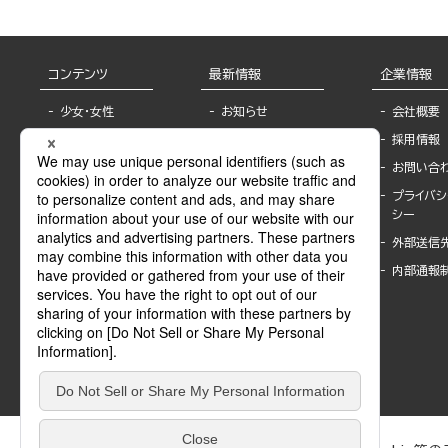
コンテンツ
最新情報
企業情報
少女・女性
お知らせ
会社概要
TL
フェア・イベント情
採用情報
報
BL
お問い合
書店様へ
ライトノベル
プライバシ
海外ライセンシー
シー
青年・一般
公式SNSアカウ
外部送信
グラビア・写真
ント
集
内部通報
作家一覧
モーター誌
Keyword list
SPECIAL
Author list
Sublicense
マンガよもん
が
試し読み