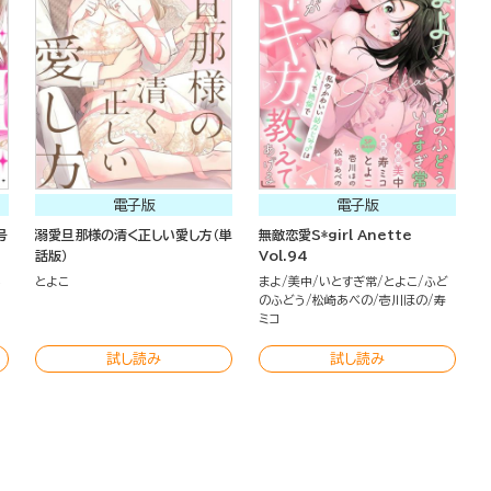
電子版
電子版
号
溺愛旦那様の清く正しい愛し方（単
無敵恋愛S*girl Anette
話版）
Vol.94
こ
とよこ
まよ
美中
いとすぎ常
とよこ
ふど
のふどう
松崎あべの
壱川ほの
寿
ミコ
試し読み
試し読み