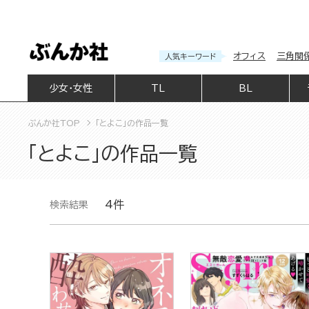
オフィス
三角関
人気キーワード
少女・女性
TL
BL
ぶんか社TOP
「とよこ」の作品一覧
「とよこ」の作品一覧
4件
検索結果