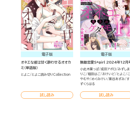
電子版
電子版
オネエな彼は甘く酔わせるオオカ
無敵恋愛S*girl 2024年12月
ミ（単話版）
小此木葉っぱ
成田アポロ
みずしま
りこ
堀田はご
おけいど
とよこ
とよこ
とよこ読み切りCollection
やむや
めぐみけい
栗谷あずみ
す
ずくらはる
試し読み
試し読み