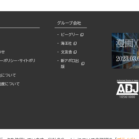
グループ会社
ビーグリー
海王社
わせ
文友舎
ーポリシー・サイトポリ
新アポロ出
版
先について
制度について