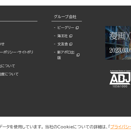
グループ会社
ビーグリー
海王社
わせ
文友舎
ーポリシー・サイトポリ
新アポロ出
版
先について
制度について
ータを使用しています。 当社のCookieについての詳細は、「
プライバシ