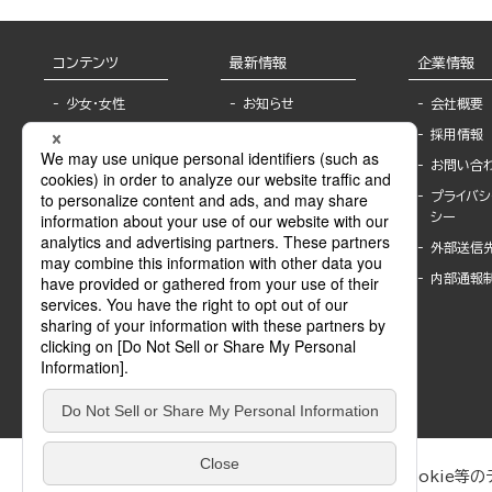
コンテンツ
最新情報
企業情報
少女・女性
お知らせ
会社概要
TL
フェア・イベント情
採用情報
報
BL
お問い合
書店様へ
ライトノベル
プライバシ
海外ライセンシー
シー
青年・一般
公式SNSアカウ
外部送信
グラビア・写真
ント
集
内部通報
作家一覧
モーター誌
Keyword list
SPECIAL
Author list
Sublicense
マンガよもん
が
試し読み
ぶんか社が運営するサイトでは、利便性向上のためにCookie等のデ