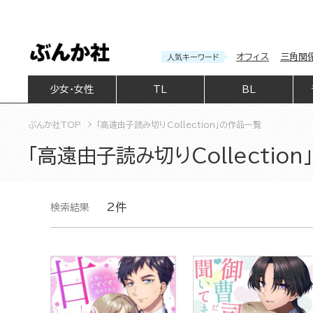
オフィス
三角関
人気キーワード
少女・女性
TL
BL
ぶんか社TOP
「高遠由子読み切りCollection」の作品一覧
「高遠由子読み切りCollectio
2件
検索結果