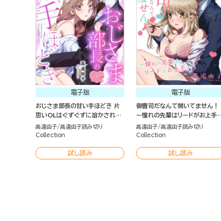
電子版
電子版
おじさま部長の甘い手ほどき 片
御曹司だなんて聞いてません！
思いOLはぐずぐずに溶かされる
～憧れの先輩はリードがお上手
（単話版）
（単話版）
高遠由子
高遠由子読み切り
高遠由子
高遠由子読み切り
Collection
Collection
試し読み
試し読み