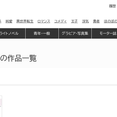
履歴
係
純愛
異世界転生
ロマンス
コメディ
王子
浮気
勇者
ほのぼ
ライトノベル
青年・一般
グラビア・写真集
モーター誌
n」の作品一覧