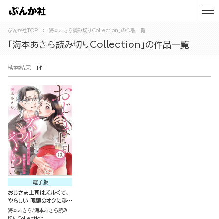
ぶんか社TOP
「海本あきら読み切りCollection」の作品一覧
「海本あきら読み切りCollection」の作品一覧
検索結果
1件
電子版
おじさま上司はズルくて、
やらしい 眼鏡のオクに秘め
た欲情（単話版）
海本あきら
海本あきら読み
切りCollection