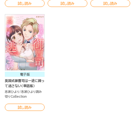
試し読み
試し読み
試し読み
電子版
英国式御曹司は一途に囲っ
て逃さない（単話版）
志波ひより
志波ひより読み
切りCollection
試し読み