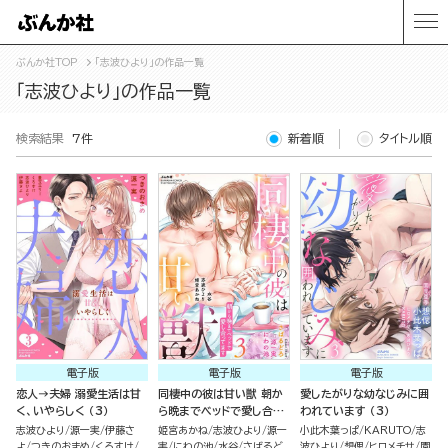
ぶんか社TOP
「志波ひより」の作品一覧
「志波ひより」の作品一覧
検索結果
7件
新着順
タイトル順
電子版
電子版
電子版
恋人→夫婦 溺愛生活は甘
同棲中の彼は甘い獣 朝か
愛したがりな幼なじみに囲
く、いやらしく （3）
ら晩までベッドで愛し合っ
われています （3）
てます （3）
志波ひより
源一実
伊藤さ
姫宮あかね
志波ひより
源一
小此木葉っぱ
KARUTO
志
よ
つきのおまめ
くろすけ
実
にわの池
水谷
さばるど
波ひより
想偲
ヒロメチサ
園