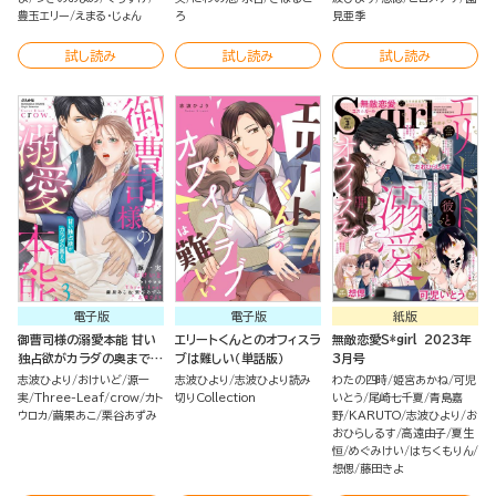
豊玉エリー
えまる・じょん
ろ
見亜季
試し読み
試し読み
試し読み
電子版
電子版
紙版
御曹司様の溺愛本能 甘い
エリートくんとのオフィスラ
無敵恋愛S*girl 2023年
独占欲がカラダの奥まで
ブは難しい（単話版）
3月号
（3）
志波ひより
おけいど
源一
志波ひより
志波ひより読み
わたの四時
姫宮あかね
可児
実
Three-Leaf
crow
カト
切りCollection
いとう
尾崎七千夏
青島嘉
ウロカ
繭果あこ
栗谷あずみ
野
KARUTO
志波ひより
お
おひらしるす
高遠由子
夏生
恒
めぐみけい
はちくもりん
想偲
藤田きよ