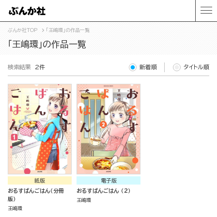
ぶんか社TOP
「王嶋環」の作品一覧
「王嶋環」の作品一覧
検索結果
2件
新着順
タイトル順
紙版
電子版
おるすばんごはん（分冊
おるすばんごはん （2）
版）
王嶋環
王嶋環