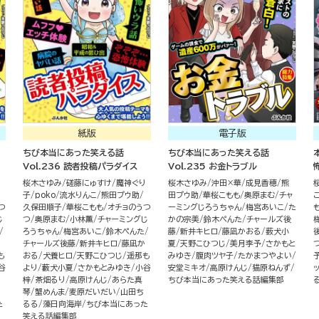
紙版
電子版
ちび本当にあった笑える話
ちび本当にあった笑える話
Vol.236 読者投稿パラダイス
Vol.235 お金トラブル
り
桜木さゆみ
磋藤にゅすけ
魔神ぐり
桜木さゆみ
沖田×華
成見香穂
熊
子
poko
流水りんこ
熊田プウ助
田プウ助
華桜こもも
奥原まむ
チャ
つ
久保田順子
華桜こもも
オチョのうつ
ーミングじろうちゃん
梅宮あいこ
た
じ
つ
奥原まむ
小林薫
チャーミングじ
かの宗美
鈴木ぺんた
チャールズ後
ろうちゃん
梅宮あいこ
鈴木ぺんた
藤
新井キヒロ
藤凪かおる
薮犬小
チャールズ後藤
新井キヒロ
藤凪か
夏
天野こひつじ
美月李予
さかもと
も
おる
犬養ヒロ
天野こひつじ
遥那も
みゆき
腹肉ツヤ子
たかまつやよい
谷
より
藪犬小夏
さかもとみゆき
小谷
安堂ミキオ
高原けんじ
猫原ねんず
梓
茶畑るり
高原けんじ
あらた真
ちび本当にあった笑える話編集部
琴
蟹めんま
麦原だいだい
山田ち
た
るる
藻日向海岸
ちび本当にあった
笑える話編集部