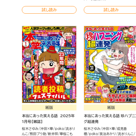
試し読み
試し読み
紙版
紙版
本当にあった笑える話 2025年
本当にあった笑える話 珍ハプニ
1月号[雑誌]
グ超連発
桜木さゆみ
沖田×華
poko
流水り
桜木さゆみ
沖田×華
成見香
んこ
熊田プウ助
新井祥
華桜こも
穂
poko
英治あかり
流水りんこ