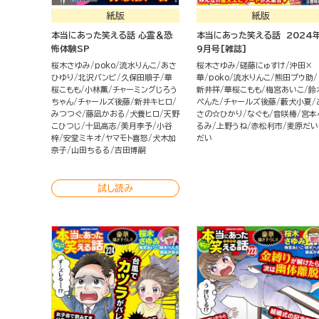
紙版
紙版
本当にあった笑える話 心霊＆恐
本当にあった笑える話 2024
怖体験SP
9月号[雑誌]
桜木さゆみ
poko
流水りんこ
あさ
桜木さゆみ
磋藤にゅすけ
沖田×
ひゆり
北沢バンビ
久保田順子
華
華
poko
流水りんこ
熊田プウ助
桜こもも
小林薫
チャーミングじろう
新井祥
華桜こもも
梅宮あいこ
鈴
ちゃん
チャールズ後藤
新井キヒロ
ぺんた
チャールズ後藤
藪犬小夏
みつつぐ
藤凪かおる
犬養ヒロ
天野
さの☆ひかり
なぐも
音咲椿
宮本
こひつじ
十凪高志
美月李予
小谷
るみ
上野うね
赤松利市
麦原だい
梓
安堂ミキオ
ヤマモト喜怒
犬木加
だい
奈子
山田ちるる
吉田博嗣
試し読み