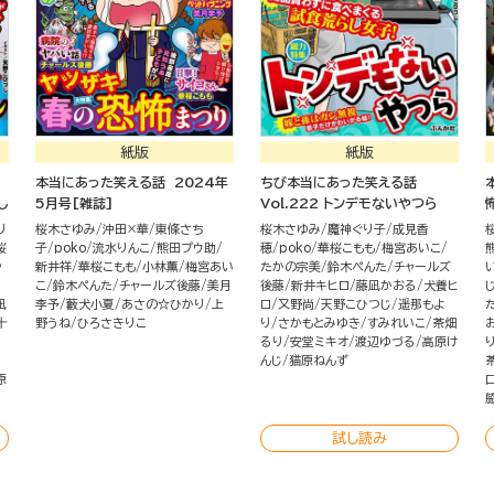
紙版
紙版
本当にあった笑える話 2024年
ちび本当にあった笑える話
し
5月号[雑誌]
Vol.222 トンデモないやつら
り
桜木さゆみ
沖田×華
東條さち
桜木さゆみ
魔神ぐり子
成見香
桜
子
poko
流水りんこ
熊田プウ助
穂
poko
華桜こもも
梅宮あいこ
ン
新井祥
華桜こもも
小林薫
梅宮あい
たかの宗美
鈴木ぺんた
チャールズ
こ
鈴木ぺんた
チャールズ後藤
美月
後藤
新井キヒロ
藤凪かおる
犬養ヒ
凪
李予
藪犬小夏
あさの☆ひかり
上
ロ
又野尚
天野こひつじ
遥那もよ
十
野うね
ひろさきりこ
り
さかもとみゆき
すみれいこ
茶畑
るり
安堂ミキオ
渡辺ゆづる
高原け
んじ
猫原ねんず
原
試し読み