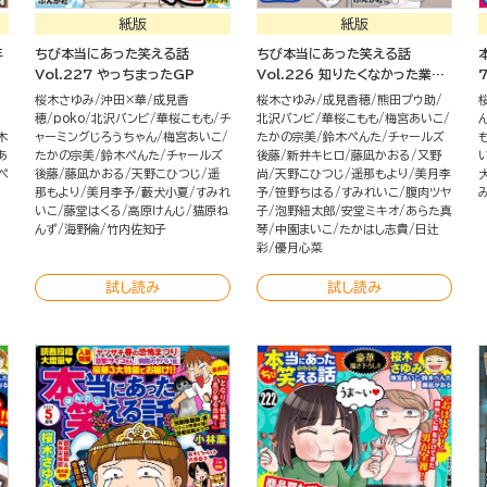
紙版
紙版
年
ちび本当にあった笑える話
ちび本当にあった笑える話
Vol.227 やっちまったGP
Vol.226 知りたくなかった業界
の裏側
桜木さゆみ
沖田×華
成見香
桜木さゆみ
成見香穂
熊田プウ助
穂
poko
北沢バンビ
華桜こもも
チ
北沢バンビ
華桜こもも
梅宮あいこ
木
ャーミングじろうちゃん
梅宮あいこ
たかの宗美
鈴木ぺんた
チャールズ
あ
たかの宗美
鈴木ぺんた
チャールズ
後藤
新井キヒロ
藤凪かおる
又野
ぺ
後藤
藤凪かおる
天野こひつじ
遥
尚
天野こひつじ
遥那もより
美月李
那もより
美月李予
藪犬小夏
すみれ
予
笹野ちはる
すみれいこ
腹肉ツヤ
いこ
藤堂はくる
高原けんじ
猫原ね
子
泡野紐太郎
安堂ミキオ
あらた真
んず
海野倫
竹内佐知子
琴
中園まいこ
たかはし志貴
日辻
彩
優月心菜
試し読み
試し読み