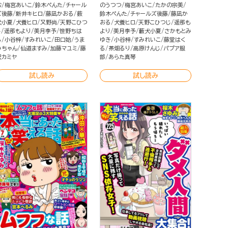
む
梅宮あいこ
鈴木ぺんた
チャール
のうつつ
梅宮あいこ
たかの宗美
ズ後藤
新井キヒロ
藤凪かおる
薮
鈴木ぺんた
チャールズ後藤
藤凪か
犬小夏
犬養ヒロ
又野尚
天野こひつ
おる
犬養ヒロ
天野こひつじ
遥那も
じ
遥那もより
美月李予
笹野ちは
より
美月李予
藪犬小夏
さかもとみ
る
小谷梓
すみれいこ
田口始
うま
ゆき
小谷梓
すみれいこ
藤堂はく
みちゃん
仙道ますみ
加藤マユミ
藤
る
茶畑るり
高原けんじ
パプア服
沢カミヤ
部
あらた真琴
試し読み
試し読み