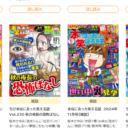
試し読み
試し読み
紙版
紙版
ン
ちび本当にあった笑える話
本当にあった笑える話 2024年
Vol.230 秋の夜長の恐怖ばなし
11月号[雑誌]
桜木さゆみ
流水りんこ
北沢バンビ
桜木さゆみ
沖田×華
poko
流水り
おーはしるい
華桜こもも
小林薫
梅
んこ
熊田プウ助
新井祥
華桜こも