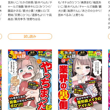
宮あいこ
たかの宗美
鈴木ぺんた
チ
も
オチョのうつつ
奥原まむ
梅宮あ
ま
ャールズ後藤
新井キヒロ
みつつぐ
いこ
鈴木ぺんた
チャールズ後藤
藪
木
藤凪かおる
薮犬小夏
犬養ヒロ
又
犬小夏
高原けんじ
あさの☆ひかり
る
野尚
天野こひつじ
遥那もより
十凪
宮本ぺるみ
上野うね
高志
美月李予
笹野ちはる
試し読み