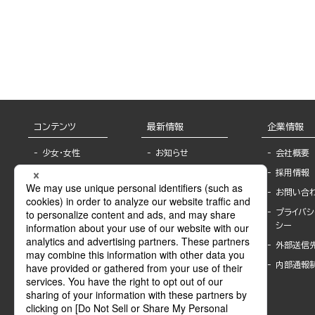
コンテンツ
最新情報
企業情報
少女・女性
お知らせ
会社概要
TL
フェア・イベント情
採用情報
報
BL
お問い合
書店様へ
ライトノベル
プライバシ
海外ライセンシー
シー
青年・一般
公式SNSアカウ
外部送信
グラビア・写真
ント
集
内部通報
作家一覧
モーター誌
Keyword list
SPECIAL