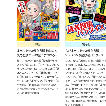
紙版
電子版
本当にあった笑える話 地獄の沙
ちび本当にあった笑える話
汰も金次第 ～お金にまつわるウ
Vol.236 読者投稿パラダイス
ラ話大集合～
桜木さゆみ
沖田×華
桜沢鈴
英治
桜木さゆみ
磋藤にゅすけ
魔神ぐ
あかり
華桜こもも
チャーミングじろ
子
poko
流水りんこ
熊田プウ助
うちゃん
梅宮あいこ
たかの宗美
鈴
久保田順子
華桜こもも
オチョのう
木ぺんた
チャールズ後藤
新井キヒ
つ
奥原まむ
小林薫
チャーミング
ロ
藤凪かおる
犬養ヒロ
又野尚
天
ろうちゃん
梅宮あいこ
鈴木ぺんた
野こひつじ
遥那もより
美月李予
笹
チャールズ後藤
新井キヒロ
藤凪か
野ちはる
藪犬小夏
さかもとみゆ
おる
犬養ヒロ
天野こひつじ
遥那
き
小谷梓
安堂ミキオ
高原けんじ
より
藪犬小夏
さかもとみゆき
小
あらた真琴
音咲椿
梓
茶畑るり
高原けんじ
あらた真
琴
蟹めんま
麦原だいだい
山田ち
るる
藻日向海岸
ちび本当にあっ
笑える話編集部