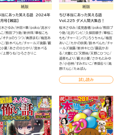
紙版
紙版
本当にあった笑える話 2024年
ちび本当にあった笑える話
7月号[雑誌]
Vol.225 ダメ人間大集合！
桜木さゆみ
沖田×華
poko
流水り
桜木さゆみ
成見香穂
poko
熊田プ
んこ
熊田プウ助
新井祥
華桜こも
ウ助
北沢バンビ
久保田順子
華桜こ
も
オチョのうつつ
奥原まむ
梅宮あ
もも
チャーミングじろうちゃん
梅宮
いこ
鈴木ぺんた
チャールズ後藤
藪
あいこ
たかの宗美
鈴木ぺんた
チャ
犬小夏
あさの☆ひかり
宮本ぺる
ールズ後藤
新井キヒロ
藤凪かお
み
上野うね
ひろさきりこ
る
犬養ヒロ
又野尚
天野こひつじ
遥那もより
藪犬小夏
さかもとみゆ
き
小谷梓
すみれいこ
茶畑るり
高
原けんじ
たぁぽん
試し読み