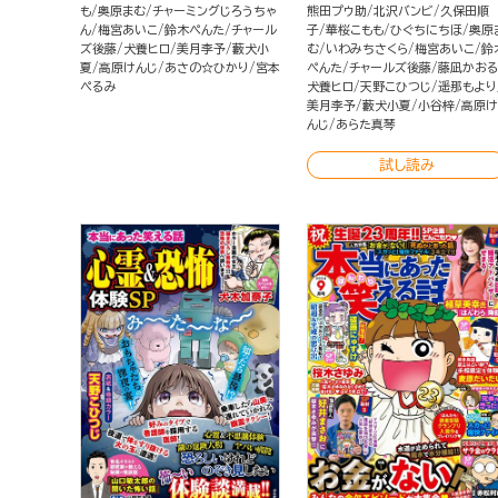
も
奥原まむ
チャーミングじろうちゃ
熊田プウ助
北沢バンビ
久保田順
ん
梅宮あいこ
鈴木ぺんた
チャール
子
華桜こもも
ひぐちにちほ
奥原
ズ後藤
犬養ヒロ
美月李予
藪犬小
む
いわみちさくら
梅宮あいこ
鈴
夏
高原けんじ
あさの☆ひかり
宮本
ぺんた
チャールズ後藤
藤凪かお
ぺるみ
犬養ヒロ
天野こひつじ
遥那もより
美月李予
藪犬小夏
小谷梓
高原け
んじ
あらた真琴
試し読み