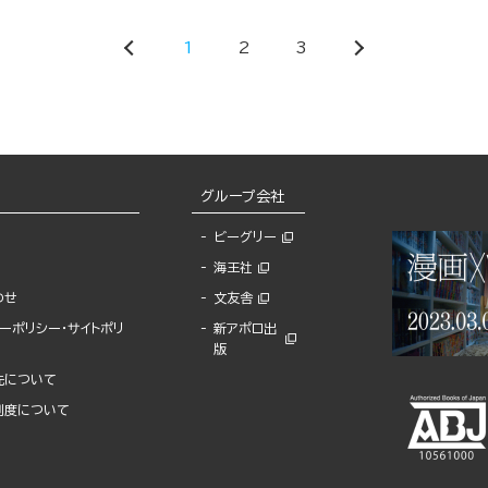
1
2
3
グループ会社
ビーグリー
海王社
わせ
文友舎
ーポリシー・サイトポリ
新アポロ出
版
先について
制度について