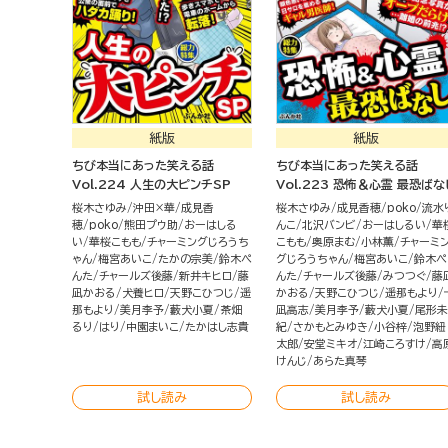
紙版
紙版
ちび本当にあった笑える話
ちび本当にあった笑える話
Vol.224 人生の大ピンチSP
Vol.223 恐怖＆心霊 最恐ばな
桜木さゆみ
沖田×華
成見香
桜木さゆみ
成見香穂
poko
流水
穂
poko
熊田プウ助
おーはしる
んこ
北沢バンビ
おーはしるい
華
い
華桜こもも
チャーミングじろうち
こもも
奥原まむ
小林薫
チャーミ
ゃん
梅宮あいこ
たかの宗美
鈴木ぺ
グじろうちゃん
梅宮あいこ
鈴木ぺ
んた
チャールズ後藤
新井キヒロ
藤
んた
チャールズ後藤
みつつぐ
藤
凪かおる
犬養ヒロ
天野こひつじ
遥
かおる
天野こひつじ
遥那もより
那もより
美月李予
藪犬小夏
茶畑
凪高志
美月李予
藪犬小夏
尾形未
るり
はり
中園まいこ
たかはし志貴
紀
さかもとみゆき
小谷梓
泡野紐
太郎
安堂ミキオ
江崎ころすけ
高
けんじ
あらた真琴
試し読み
試し読み