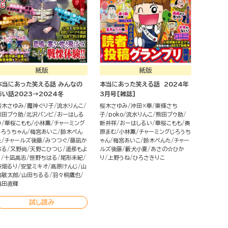
紙版
紙版
本当にあった笑える話 みんなの
本当にあった笑える話 2024年
怖い話2023→2024冬
3月号[雑誌]
桜木さゆみ
魔神ぐり子
流水りんこ
桜木さゆみ
沖田×華
東條さち
熊田プウ助
北沢バンビ
おーはしる
子
poko
流水りんこ
熊田プウ助
い
華桜こもも
小林薫
チャーミング
新井祥
おーはしるい
華桜こもも
奥
じろうちゃん
梅宮あいこ
鈴木ぺん
原まむ
小林薫
チャーミングじろうち
た
チャールズ後藤
みつつぐ
藤凪か
ゃん
梅宮あいこ
鈴木ぺんた
チャー
おる
又野尚
天野こひつじ
遥那もよ
ルズ後藤
藪犬小夏
あさの☆ひか
り
十凪高志
笹野ちはる
尾形未紀
り
上野うね
ひろさきりこ
茶畑るり
安堂ミキオ
高原けんじ
山
口敏太郎
山田ちるる
羽々桐鷹也
脇田直輝
試し読み