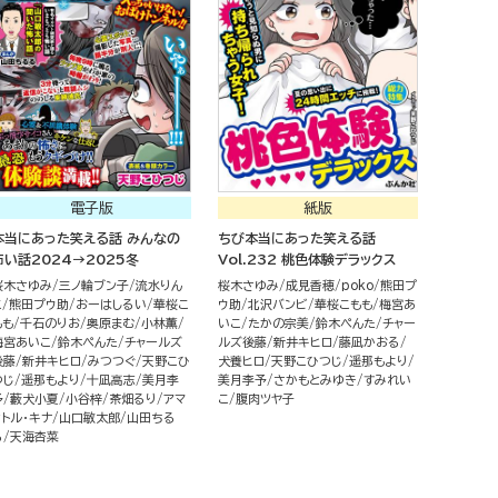
電子版
紙版
本当にあった笑える話 みんなの
ちび本当にあった笑える話
怖い話2024→2025冬
Vol.232 桃色体験デラックス
桜木さゆみ
三ノ輪ブン子
流水りん
桜木さゆみ
成見香穂
poko
熊田プ
こ
熊田プウ助
おーはしるい
華桜こ
ウ助
北沢バンビ
華桜こもも
梅宮あ
もも
千石のりお
奥原まむ
小林薫
いこ
たかの宗美
鈴木ぺんた
チャー
梅宮あいこ
鈴木ぺんた
チャールズ
ルズ後藤
新井キヒロ
藤凪かおる
後藤
新井キヒロ
みつつぐ
天野こひ
犬養ヒロ
天野こひつじ
遥那もより
つじ
遥那もより
十凪高志
美月李
美月李予
さかもとみゆき
すみれい
予
藪犬小夏
小谷梓
茶畑るり
アマ
こ
腹肉ツヤ子
ットル・キナ
山口敏太郎
山田ちる
る
天海杏菜