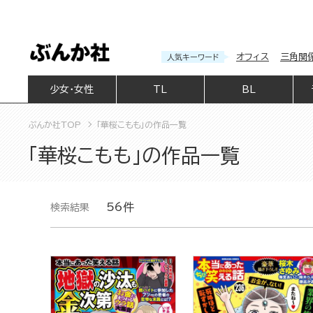
オフィス
三角関
人気キーワード
少女・女性
TL
BL
ぶんか社TOP
「華桜こもも」の作品一覧
「華桜こもも」の作品一覧
56件
検索結果