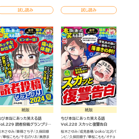
試し読み
試し読み
紙版
紙版
ちび本当にあった笑える話
ちび本当にあった笑える話
Vol.229 読者投稿グランプリ
Vol.228 スカッと復讐告白
2024夏
桜木さゆみ
東條さち子
久保田順
桜木さゆみ
成見香穂
poko
北沢バ
子
華桜こもも
千石のりお
奥原ま
ンビ
久保田順子
華桜こもも
オチョ