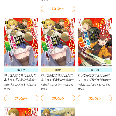
仲間と出会った俺はこっち
仲間と出会った俺はこっち
仲間と出会った俺はこっち
で最強を目指す！（５）
で最強を目指す！ コミック
で最強を目指す！（４）
試し読み
版 （4）
電子版
紙版
電子版
おっさんはうぜぇぇぇんだ
おっさんはうぜぇぇぇんだ
おっさんはうぜぇぇぇんだ
よ！ってギルドから追放し
よ！ってギルドから追放し
よ！ってギルドから追放し
たくせに、後から復帰要請
たくせに、後から復帰要請
たくせに、後から復帰要請
羽鳥ぴよこ
おうすけ
エナミ
羽鳥ぴよこ
おうすけ
エナミ
羽鳥ぴよこ
おうすけ
エナミ
を出されても遅い。最高の
を出されても遅い。最高の
を出されても遅い。最高の
カツミ
カツミ
カツミ
仲間と出会った俺はこっち
仲間と出会った俺はこっち
仲間と出会った俺はこっち
で最強を目指す！（3）
で最強を目指す！（3）
で最強を目指す！（2）
試し読み
試し読み
試し読み