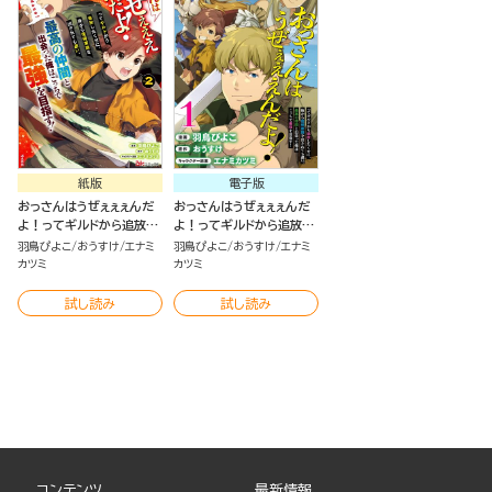
紙版
電子版
おっさんはうぜぇぇぇんだ
おっさんはうぜぇぇぇんだ
よ！ってギルドから追放し
よ！ってギルドから追放し
たくせに、後から復帰要請
たくせに、後から復帰要請
羽鳥ぴよこ
おうすけ
エナミ
羽鳥ぴよこ
おうすけ
エナミ
を出されても遅い。最高の
を出されても遅い。最高の
カツミ
カツミ
仲間と出会った俺はこっち
仲間と出会った俺はこっち
で最強を目指す！（2）
で最強を目指す！ コミック
試し読み
試し読み
版（分冊版）
コンテンツ
最新情報