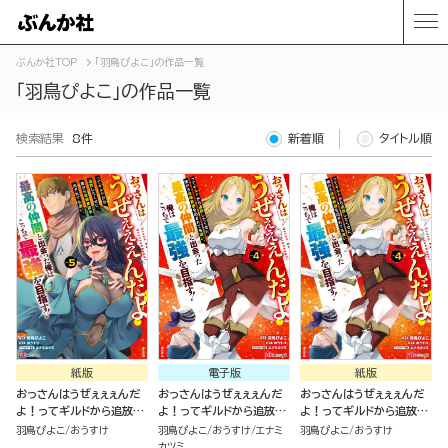
ぶんか社TOP
「羽鳥ぴよこ」の作品一覧
「羽鳥ぴよこ」の作品一覧
検索結果
8件
新着順
タイトル順
紙版
電子版
紙版
おっさんはうぜぇぇぇんだ
おっさんはうぜぇぇぇんだ
おっさんはうぜぇぇぇんだ
よ！ってギルドから追放し
よ！ってギルドから追放し
よ！ってギルドから追放し
たくせに、後から復帰要請
たくせに、後から復帰要請
たくせに、後から復帰要請
羽鳥ぴよこ
おうすけ
羽鳥ぴよこ
おうすけ
エナミ
羽鳥ぴよこ
おうすけ
を出されても遅い。最高の
を出されても遅い。最高の
を出されても遅い。最高の
カツミ