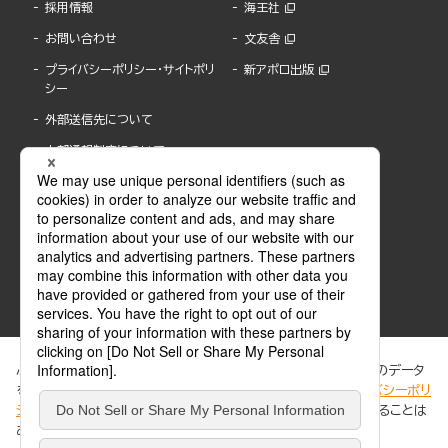
採用情報
海王社
お問い合わせ
文友舎
プライバシーポリシー・サイトポリ
新アポロ出版
シー
外部送信先について
内部通報制度について
ぶんか社が運営するサイトでは、利便性向上のためにCookie等のデータ
を使用しています。 当社のCookieについての詳細は、「
プライバシーポリ
シー
」をご覧ください。当サイトでは、訪問者の個人情報を追跡することは
ABJマークは、この電子書店・電子書籍配信サービスが、著作権者からコンテンツ使用許諾を
ありません。
得た正規版配信サービスであることを示す登録商標(登録番号 第6091713号)です。