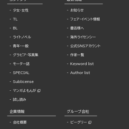
少女・女性
お知らせ
TL
フェア・イベント情報
BL
書店様へ
ライトノベル
海外ライセンシー
青年・一般
公式SNSアカウント
グラビア・写真集
作家一覧
モーター誌
Keyword list
SPECIAL
Author list
Sublicense
マンガよもんが
試し読み
企業情報
グループ会社
会社概要
ビーグリー