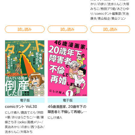
かり
のまり
流水りんこ
大塚
みちこ
熊田プウ助
あさひゆ
り
comicタント編集部
天池
康夫
青山裕企
黄山ジュン
試し読み
試し読み
試し読み
電子版
電子版
comicタント Vol.38
46歳漫画家、20歳年下の
障害者と不倫して再婚しま
にしけ婦人
鹿吉てとら
沖田
した。（分冊版）
×華
おりはらさちこ
一徹
東
にしけ婦人
條さち子
poko
高橋メリー
英治あかり
のまり
西つるみ
流水りんこ
大塚みち