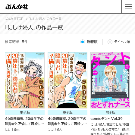
ぶんか社TOP
「にしけ婦人」の作品一覧
「にしけ婦人」の作品一覧
検索結果
5件
新着順
タイトル順
電子版
電子版
電子版
46歳漫画家、20歳年下の
46歳漫画家、20歳年下の
comicタント Vol.39
障害者と不倫して再婚しま
障害者と不倫して再婚しま
にしけ婦人
鹿吉てとら
沖田
した。 （上）
した。 （下）
×華
おりはらさちこ
一徹
東
にしけ婦人
にしけ婦人
條さち子
高橋メリー
英治あ