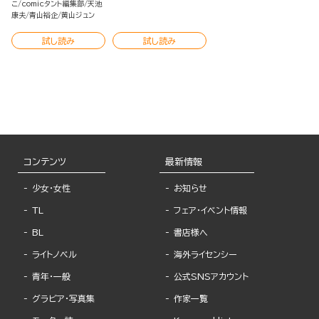
こ
comicタント編集部
天池
康夫
青山裕企
黄山ジュン
試し読み
試し読み
コンテンツ
最新情報
少女・女性
お知らせ
TL
フェア・イベント情報
BL
書店様へ
ライトノベル
海外ライセンシー
青年・一般
公式SNSアカウント
グラビア・写真集
作家一覧