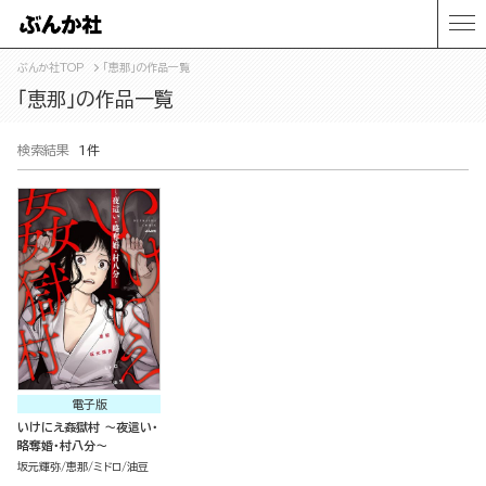
ぶんか社TOP
「恵那」の作品一覧
「恵那」の作品一覧
検索結果
1件
電子版
いけにえ姦獄村 ～夜這い・
略奪婚・村八分～
坂元輝弥
恵那
ミドロ
油豆