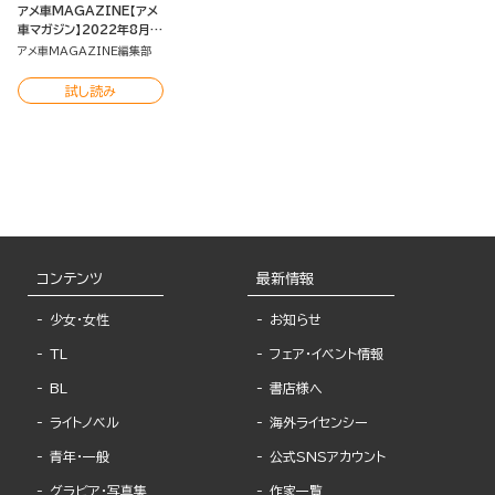
アメ車MAGAZINE【アメ
車マガジン】2022年8月号
[雑誌]
アメ車MAGAZINE編集部
試し読み
コンテンツ
最新情報
少女・女性
お知らせ
TL
フェア・イベント情報
BL
書店様へ
ライトノベル
海外ライセンシー
青年・一般
公式SNSアカウント
グラビア・写真集
作家一覧