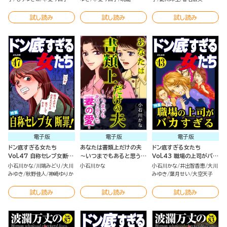
試し読み
試し読み
試し読み
電子版
電子版
電子版
ドン底すぎる女たち
あなたは書類上だけの夫
ドン底すぎる女たち
Vol.47 自称セレブ女断
～いつまでもあると思うな
Vol.43 職場の上司がバカ
罪！
妻の愛～
すぎる
小石川かな
川端みどり
大川
小石川かな
小石川かな
井出智香恵
大川
みゆき
秋野佳人
神崎ゆりか
みゆき
葉月せい
大空天子
試し読み
試し読み
試し読み