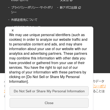
プライバシーポリシー・サイトポリ
新アポロ出版
シー
外部送信先について
内部通報制度について
ぶんか社が運営するサイトでは、利便性向上のためにCookie等のデータ
を使用しています。 当社のCookieについての詳細は、「
プライバシーポリ
シー
」をご覧ください。当サイトでは、訪問者の個人情報を追跡することは
ABJマークは、この電子書店・電子書籍配信サービスが、著作権者からコンテンツ使用許諾を
ありません。
得た正規版配信サービスであることを示す登録商標(登録番号 第6091713号)です。
ABJマークの詳細、ABJマークを掲示しているサービスの一覧はこちら。
https://aebs.or.jp/
同意する