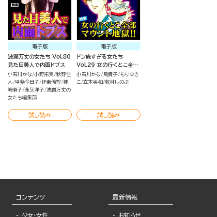
電子版
電子版
波瀾万丈の女たち Vol.80
ドン底すぎる女たち
見た目美人で内面ドブス
Vol.29 女の行くとこ全部
マウント地獄!!
小石川かな
小野拓実
秋野佳
小石川かな
島貴子
もりゆき
人
甲斐今日子
伊東倫智
神
こ
立木美和
牧村しのぶ
崎順子
永矢洋子
波瀾万丈の
女たち編集部
試し読み
試し読み
コンテンツ
最新情報
少女・女性
お知らせ