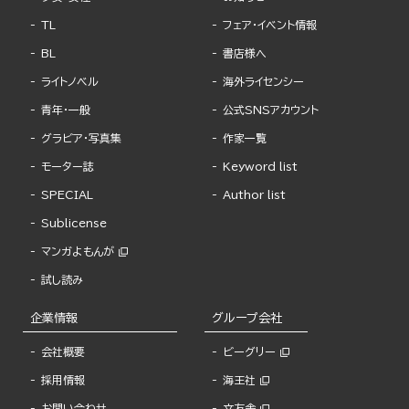
TL
フェア・イベント情報
BL
書店様へ
ライトノベル
海外ライセンシー
青年・一般
公式SNSアカウント
グラビア・写真集
作家一覧
モーター誌
Keyword list
SPECIAL
Author list
Sublicense
マンガよもんが
試し読み
企業情報
グループ会社
会社概要
ビーグリー
採用情報
海王社
お問い合わせ
文友舎