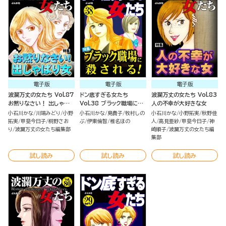
電子版
電子版
電子版
波瀾万丈の女たち Vol.87
ドン底すぎる女たち
波瀾万丈の女たち Vol.83
お黙りなさい！ 出しゃばり
Vol.38 ブラック職場に殺
人の不幸が大好きな女
女
される！
小石川かな
川端みどり
小野
小石川かな
島貴子
牧村しの
小石川かな
小野拓実
秋野佳
拓実
甲斐今日子
桐野さお
ぶ
伊東倫智
椎名ほの
人
高見亜紗
甲斐今日子
神
り
波瀾万丈の女たち編集部
崎順子
波瀾万丈の女たち編
集部
試し読み
試し読み
試し読み