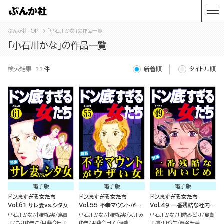
ぶんか社TOP
「小石川かな」の作品一覧
「小石川かな」の作品一覧
検索結果
11件
新着順
タイトル順
電子版
電子版
電子版
ドン底すぎる女たち
ドン底すぎる女たち
ドン底すぎる女たち
Vol.61 サレ妻vs.シタ女
Vol.55 不幸マウントがウ
Vol.49 一番残酷な社内い
ザい女
じめ
小石川かな
小野拓実
島貴
小石川かな
小野拓実
大川み
小石川かな
川端みどり
島貴
子
もりゆきこ
甲斐今日子
ゆき
甲斐今日子
暁龍
子
艶川玲生
春名宏美