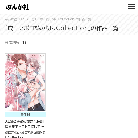
ぶんか社TOP
「成田アポロ読み切りCollection」の作品一覧
「成田アポロ読み切りCollection」の作品一覧
検索結果
1件
電子版
XL彼と秘密の愛され特訓
挿るまでトロトロにしてあ
げる（単話版）
成田アポロ
成田アポロ読み切
りCollection