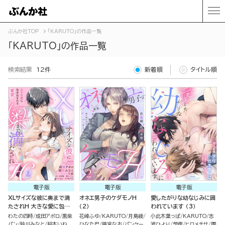
ぶんか社TOP
「KARUTO」の作品一覧
「KARUTO」の作品一覧
検索結果
12件
新着順
タイトル順
電子版
電子版
電子版
XLサイズな彼に奥まで満
オネエ男子のケダモノH
愛したがりな幼なじみに囲
たされH 大きな愛に包み
（2）
われています （3）
込まれる蜜夜 （2）
わたの四時
成田アポロ
黒柴
花峰ふゆ
KARUTO
月島綾
小此木葉っぱ
KARUTO
志
パン
鈴川みなと
稲本いね
ひなた巴
猫宮なお
パンケー
波ひより
想偲
ヒロメチサ
園