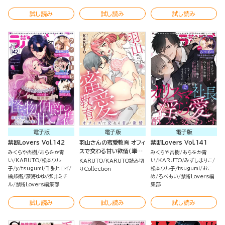
試し読み
試し読み
試し読み
電子版
電子版
電子版
禁断Lovers Vol.142
羽山さんの蜜愛教育 オフィ
禁断Lovers Vol.141
スで交わる甘い欲情（単話
みくらや杏樹
あらをか青
みくらや杏樹
あらをか青
版）
い
KARUTO
松本ウル
い
KARUTO
みずしまりこ
KARUTO
KARUTO読み切
子
y
tsugumi
千弘ヒロイ
松本ウル子
tsugumi
おこ
りCollection
橘邦衛
深海ゆゆ
御井ミチ
め
ろべあい
禁断Lovers編
ル
禁断Lovers編集部
集部
試し読み
試し読み
試し読み