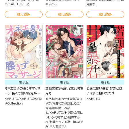
こ
KARUTO
三廼
キぽこみ
見亜季
試し読み
試し読み
試し読み
電子版
電子版
電子版
オネエ男子の腰うずマッサ
無敵恋愛S*girl 2023年9
若頭は甘い暴君 好きとは
ージ 長くて甘い指先がオク
月号
いえずに抱いただけ
までほぐす（単話版）
KARUTO
KARUTO読み切
姫宮あかね
まやま里奈
青山
KARUTO
りCollection
りさ
将貴和寿
美波はるこ
青島嘉野
鈴川みな
と
KARUTO
七ツ園
立花に
っける
ひなた巴
桃井すみ
れ
相葉キョウコ
夏生恒
めぐ
みけい
愛染マナ