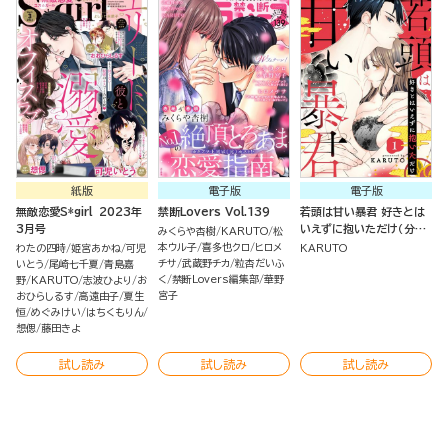
紙版
電子版
電子版
無敵恋愛S*girl 2023年
禁断Lovers Vol.139
若頭は甘い暴君 好きとは
3月号
いえずに抱いただけ（分冊
みくらや杏樹
KARUTO
松
版）
本ウル子
喜多也クロ
ヒロメ
わたの四時
姫宮あかね
可児
KARUTO
チサ
武蔵野チカ
粒杏だいふ
いとう
尾崎七千夏
青島嘉
く
禁断Lovers編集部
華野
野
KARUTO
志波ひより
お
宮子
おひらしるす
高遠由子
夏生
恒
めぐみけい
はちくもりん
想偲
藤田きよ
試し読み
試し読み
試し読み