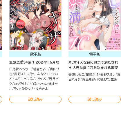
電子版
電子版
無敵恋愛S*girl 2024年6月号
XLサイズな彼に奥まで満たされ
H 大きな愛に包み込まれる蜜夜
田尾裸べっちー
桃宮ちょこ
青山り
さ
麦野スミレ
鈴川みなと
おけい
美波はるこ
花峰ふゆ
麦野スミレ
真
ど
立花にっける
こやむや
弓月バ
田ハイジ
青島嘉野
宮嶋えな
三廼
ク
めぐみけい
ぴみちゃん
浦すや
こ
ラカ
愛染マナ
ゆめきよ
試し読み
試し読み