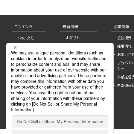
コンテンツ
最新情報
企業情報
少女・女性
お知らせ
会社概要
TL
フェア・イベント情
採用情報
報
BL
お問い合
書店様へ
ライトノベル
プライバシ
海外ライセンシー
シー
青年・一般
公式SNSアカウ
外部送信
グラビア・写真
ント
集
内部通報
作家一覧
モーター誌
Keyword list
SPECIAL
Author list
Sublicense
マンガよもん
が
試し読み