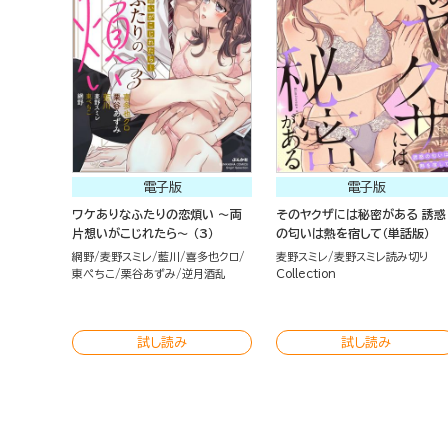
電子版
電子版
ワケありなふたりの恋煩い ～両
そのヤクザには秘密がある 誘惑
片想いがこじれたら～ （3）
の匂いは熱を宿して（単話版）
網野
麦野スミレ
藍川
喜多也クロ
麦野スミレ
麦野スミレ読み切り
東ぺちこ
栗谷あずみ
逆月酒乱
Collection
試し読み
試し読み