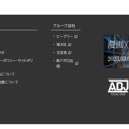
グループ会社
ビーグリー
海王社
わせ
文友舎
ーポリシー・サイトポリ
新アポロ出
版
先について
制度について