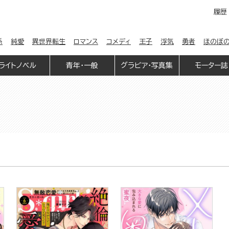
履歴
係
純愛
異世界転生
ロマンス
コメディ
王子
浮気
勇者
ほのぼ
ライトノベル
青年・一般
グラビア・写真集
モーター誌