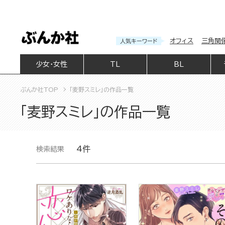
オフィス
三角関
人気キーワード
少女・女性
TL
BL
ぶんか社TOP
「麦野スミレ」の作品一覧
「麦野スミレ」の作品一覧
4件
検索結果