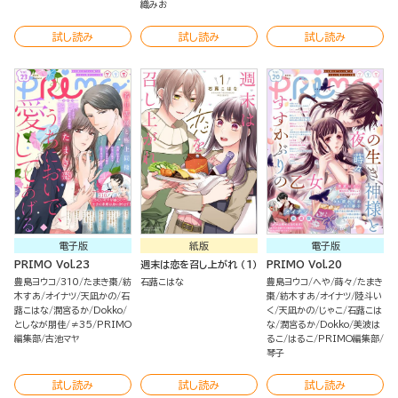
織みお
試し読み
試し読み
試し読み
電子版
紙版
電子版
PRIMO Vol.23
週末は恋を召し上がれ （1）
PRIMO Vol.20
豊島ヨウコ
310
たまき棗
紡
石蕗こはな
豊島ヨウコ
へや
蒔々
たまき
木すあ
オイナツ
天凪かの
石
棗
紡木すあ
オイナツ
陸斗い
蕗こはな
潤宮るか
Dokko
く
天凪かの
じゃこ
石蕗こは
としなが朋佳
≠35
PRIMO
な
潤宮るか
Dokko
美波は
編集部
古池マヤ
るこ
はるこ
PRIMO編集部
琴子
試し読み
試し読み
試し読み