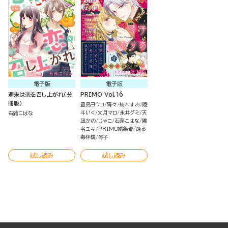
電子版
電子版
週末は恋を召し上がれ（分
PRIMO Vol.16
冊版）
豊島ヨウコ
蒔々
紡木すあ
陸
斗いく
文月マロ
永井グミ
天
石蕗こはな
凪かの
じゃこ
石蕗こはな
陽
名ユキ
PRIMO編集部
踊る
毒林檎
琴子
試し読み
試し読み