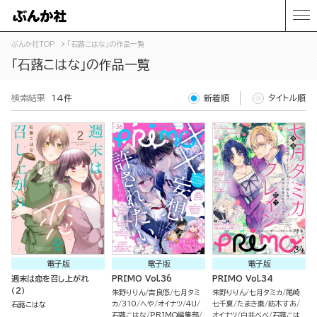
ぶんか社TOP
「石蕗こはな」の作品一覧
「石蕗こはな」の作品一覧
検索結果
14件
新着順
タイトル順
電子版
電子版
電子版
週末は恋を召し上がれ
PRIMO Vol.36
PRIMO Vol.34
（2）
朱野りりん
吉良悠
七月タミ
朱野りりん
七月タミカ
尾崎
カ
310
へや
オイナツ
4U
七千夏
たまき棗
紡木すあ
石蕗こはな
石蕗こはな
PRIMO編集部
オイナツ
白井べべ
石蕗こは