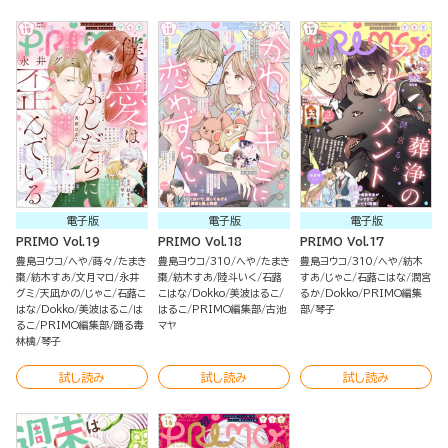
電子版
電子版
電子版
PRIMO Vol.19
PRIMO Vol.18
PRIMO Vol.17
豊島ヨウコ
へや
蒔々
たまき
豊島ヨウコ
310
へや
たまき
豊島ヨウコ
310
へや
紡木
棗
紡木すあ
文月マロ
永井
棗
紡木すあ
陸斗いく
石蕗
すあ
じゃこ
石蕗こはな
潤宮
グミ
天凪かの
じゃこ
石蕗こ
こはな
Dokko
美波はるこ
るか
Dokko
PRIMO編集
はな
Dokko
美波はるこ
は
はるこ
PRIMO編集部
古池
部
琴子
るこ
PRIMO編集部
踊る毒
マヤ
林檎
琴子
試し読み
試し読み
試し読み