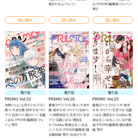
柚子れもん
クレイン
な
PRIMO編集部
クレイン
琴子
試し読み
試し読み
試し読み
電子版
電子版
電子版
PRIMO Vol.32
PRIMO Vol.28
PRIMO Vol.25
朱野りりん
七月タミカ
310
豊島ヨウコ
310
蒔々
たまき
豊島ヨウコ
310
へや
紡木
蒔々
たまき棗
紡木すあ
オイ
棗
紡木すあ
オイナツ
白井べ
すあ
オイナツ
文月マロ
石蕗
ナツ
白井べべ
陸斗いく
石蕗
べ
西野まほろ
文月マロ
永井
こはな
潤宮るか
Dokko
美
こはな
PRIMO編集部
クレ
グミ
石蕗こはな
潤宮る
波はるこ
はるこ
としなが朋
イン
琴子
か
Dokko
美波はるこ
はる
佳
PRIMO編集部
踊る毒林
こ
くも子
PRIMO編集部
踊
檎
琴子
る毒林檎
琴子
古池マヤ
天