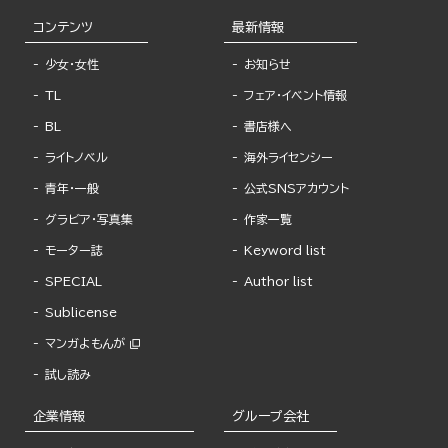
コンテンツ
最新情報
少女・女性
お知らせ
TL
フェア・イベント情報
BL
書店様へ
ライトノベル
海外ライセンシー
青年・一般
公式SNSアカウント
グラビア・写真集
作家一覧
モーター誌
Keyword list
SPECIAL
Author list
Sublicense
マンガよもんが
試し読み
企業情報
グループ会社