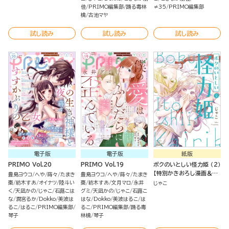
佳
PRIMO編集部
踊る毒林
≠35
PRIMO編集部
檎
古池マヤ
試し読み
試し読み
試し読み
電子版
電子版
紙版
PRIMO Vol.20
PRIMO Vol.19
ボクのいとしい怪力姫 （2）
【特別かきおろし漫画＆電
豊島ヨウコ
へや
蒔々
たまき
豊島ヨウコ
へや
蒔々
たまき
子限定ペーパー付】
棗
紡木すあ
オイナツ
陸斗い
棗
紡木すあ
文月マロ
永井
じゃこ
く
天凪かの
じゃこ
石蕗こは
グミ
天凪かの
じゃこ
石蕗こ
な
潤宮るか
Dokko
美波は
はな
Dokko
美波はるこ
は
るこ
はるこ
PRIMO編集部
るこ
PRIMO編集部
踊る毒
琴子
林檎
琴子