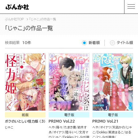
ぶんか社TOP
「じゃこ」の作品一覧
「じゃこ」の作品一覧
検索結果
10件
新着順
タイトル順
紙版
電子版
電子版
ボクのいとしい怪力姫 （3）
PRIMO Vol.22
PRIMO Vol.21
じゃこ
へや
蒔々
たまき棗
紡木す
へや
オイナツ
天凪かの
じゃ
あ
オイナツ
陸斗いく
文月マ
こ
Dokko
美波はるこ
はる
ロ
じゃこ
Dokko
としなが朋
こ
としなが朋佳