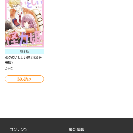
電子版
ボクのいとしい怪力姫（分
冊版）
じゃこ
試し読み
コンテンツ
最新情報