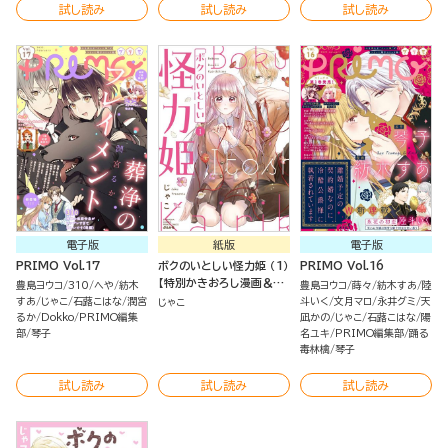
試し読み
試し読み
試し読み
電子版
紙版
電子版
PRIMO Vol.17
ボクのいとしい怪力姫 （1）
PRIMO Vol.16
【特別かきおろし漫画＆電
豊島ヨウコ
310
へや
紡木
豊島ヨウコ
蒔々
紡木すあ
陸
子限定ペーパー付】
すあ
じゃこ
石蕗こはな
潤宮
斗いく
文月マロ
永井グミ
天
じゃこ
るか
Dokko
PRIMO編集
凪かの
じゃこ
石蕗こはな
陽
部
琴子
名ユキ
PRIMO編集部
踊る
毒林檎
琴子
試し読み
試し読み
試し読み