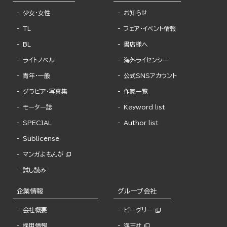
少女・女性
お知らせ
TL
フェア・イベント情報
BL
書店様へ
ライトノベル
海外ライセンシー
青年・一般
公式SNSアカウント
グラビア・写真集
作家一覧
モーター誌
Keyword list
SPECIAL
Author list
Sublicense
マンガよもんが
試し読み
企業情報
グループ会社
会社概要
ビーグリー
採用情報
海王社