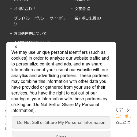
お問い合わせ
文友舎
プライバシーポリシー・サイトポリ
新アポロ出版
シー
外部送信先について
内部通報制度について
ぶんか社が運営するサイトでは、利便性向上のためにCookie等のデータ
を使用しています。 当社のCookieについての詳細は、「
プライバシーポリ
シー
」をご覧ください。当サイトでは、訪問者の個人情報を追跡することは
ABJマークは、この電子書店・電子書籍配信サービスが、著作権者からコンテンツ使用許諾を
ありません。
得た正規版配信サービスであることを示す登録商標(登録番号 第6091713号)です。
ABJマークの詳細、ABJマークを掲示しているサービスの一覧はこちら。