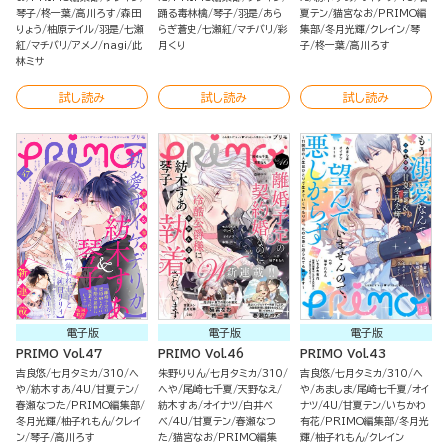
琴子
柊一葉
高川ろす
森田
踊る毒林檎
琴子
羽是
あら
夏テン
猫宮なお
PRIMO編
りょう
柚原テイル
羽是
七瀬
らぎ蒼史
七瀬紅
マチバリ
彩
集部
冬月光輝
クレイン
琴
紅
マチバリ
アメノ
nagi
此
月くり
子
柊一葉
高川ろす
林ミサ
試し読み
試し読み
試し読み
電子版
電子版
電子版
PRIMO Vol.47
PRIMO Vol.46
PRIMO Vol.43
吉良悠
七月タミカ
310
へ
朱野りりん
七月タミカ
310
吉良悠
七月タミカ
310
へ
や
紡木すあ
4U
甘夏テン
へや
尾崎七千夏
天野なえ
や
あましま
尾崎七千夏
オイ
春瀬なつた
PRIMO編集部
紡木すあ
オイナツ
白井べ
ナツ
4U
甘夏テン
いちかわ
冬月光輝
柚子れもん
クレイ
べ
4U
甘夏テン
春瀬なつ
有花
PRIMO編集部
冬月光
ン
琴子
高川ろす
た
猫宮なお
PRIMO編集
輝
柚子れもん
クレイン