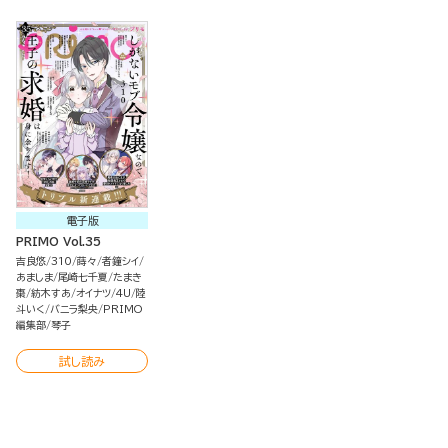
電子版
PRIMO Vol.35
吉良悠
310
蒔々
者鐘シイ
あましま
尾崎七千夏
たまき
棗
紡木すあ
オイナツ
4U
陸
斗いく
バニラ梨央
PRIMO
編集部
琴子
試し読み