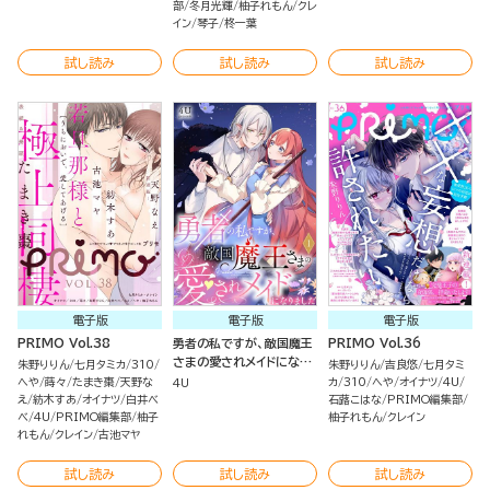
部
冬月光輝
柚子れもん
クレ
イン
琴子
柊一葉
試し読み
試し読み
試し読み
電子版
電子版
電子版
PRIMO Vol.38
勇者の私ですが、敵国魔王
PRIMO Vol.36
さまの愛されメイドになり
朱野りりん
七月タミカ
310
朱野りりん
吉良悠
七月タミ
ました（分冊版）
へや
蒔々
たまき棗
天野な
カ
310
へや
オイナツ
4U
4U
え
紡木すあ
オイナツ
白井べ
石蕗こはな
PRIMO編集部
べ
4U
PRIMO編集部
柚子
柚子れもん
クレイン
れもん
クレイン
古池マヤ
試し読み
試し読み
試し読み