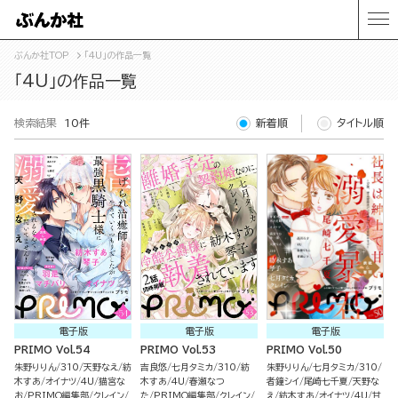
ぶんか社TOP
「4U」の作品一覧
「4U」の作品一覧
検索結果
10件
新着順
タイトル順
電子版
電子版
電子版
PRIMO Vol.54
PRIMO Vol.53
PRIMO Vol.50
朱野りりん
310
天野なえ
紡
吉良悠
七月タミカ
310
紡
朱野りりん
七月タミカ
310
木すあ
オイナツ
4U
猫宮な
木すあ
4U
春瀬なつ
者鐘シイ
尾崎七千夏
天野な
お
PRIMO編集部
クレイン
た
PRIMO編集部
クレイン
え
紡木すあ
オイナツ
4U
甘