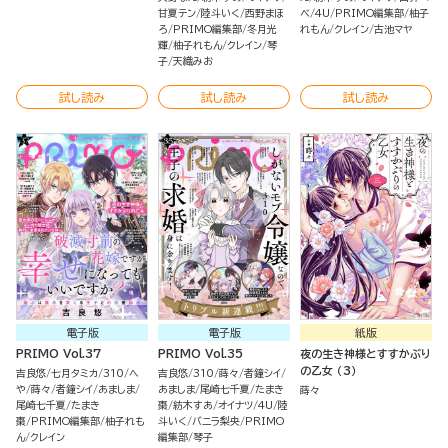
甘夏テン
陸斗いく
西野まほ
べ
4U
PRIMO編集部
柚子
ろ
PRIMO編集部
冬月光
れもん
クレイン
古池マヤ
輝
柚子れもん
クレイン
琴
子
天織みお
試し読み
試し読み
試し読み
電子版
電子版
紙版
PRIMO Vol.37
PRIMO Vol.35
夜の生き神様とすすかぶり
の乙女 （3）
吉良悠
七月タミカ
310
へ
吉良悠
310
蒔々
者鐘シイ
や
蒔々
者鐘シイ
あましま
あましま
尾崎七千夏
たまき
蒔々
尾崎七千夏
たまき
棗
紡木すあ
オイナツ
4U
陸
棗
PRIMO編集部
柚子れも
斗いく
バニラ梨央
PRIMO
ん
クレイン
編集部
琴子