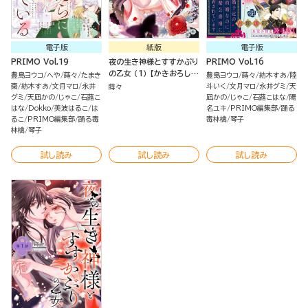
電子版
紙版
電子版
PRIMO Vol.19
夜の生き神様とすすかぶり
PRIMO Vol.16
の乙女 （1） 【かきおろし漫
豊島ヨウコ
へや
蒔々
たまき
豊島ヨウコ
蒔々
紡木すあ
陸
画＆電子限定ペーパー付】
棗
紡木すあ
文月マロ
永井
斗いく
文月マロ
永井グミ
天
蒔々
グミ
天凪かの
じゃこ
石蕗こ
凪かの
じゃこ
石蕗こはな
陽
はな
Dokko
美波はるこ
は
名ユキ
PRIMO編集部
踊る
るこ
PRIMO編集部
踊る毒
毒林檎
琴子
林檎
琴子
試し読み
試し読み
試し読み