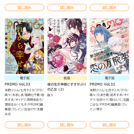
試し読み
試し読み
試し読み
電子版
紙版
電子版
PRIMO Vol.33
夜の生き神様とすすかぶり
PRIMO Vol.32
の乙女 （2）
朱野りりん
七月タミカ
310
朱野りりん
七月タミカ
310
蒔々
あましま
尾崎七千夏
紡
蒔々
たまき棗
紡木すあ
オイ
蒔々
木すあ
オイナツ
西野まほろ
ナツ
白井べべ
陸斗いく
石蕗
潤宮るか
くも子
PRIMO編
こはな
PRIMO編集部
クレ
集部
クレイン
古池マヤ
天織
イン
琴子
みお
試し読み
試し読み
試し読み