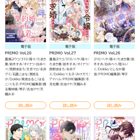
電子版
電子版
電子版
PRIMO Vol.28
PRIMO Vol.27
PRIMO Vol.26
豊島ヨウコ
310
蒔々
たまき
豊島ヨウコ
310
へや
蒔々
310
へや
蒔々
たまき棗
紡
棗
紡木すあ
オイナツ
白井べ
たまき棗
紡木すあ
オイナツ
木すあ
白井べべ
陸斗い
べ
西野まほろ
文月マロ
永井
西野まほろ
永井グ
く
Dokko
としなが朋
グミ
石蕗こはな
潤宮る
ミ
Dokko
くも子
みけだて
佳
PRIMO編集部
琴子
か
Dokko
美波はるこ
はる
アマハル
PRIMO編集部
冬
こ
くも子
PRIMO編集部
踊
月光輝
古池マヤ
天織みお
る毒林檎
琴子
古池マヤ
天
織みお
試し読み
試し読み
試し読み