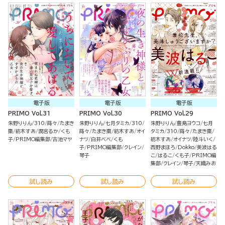
電子版
電子版
電子版
PRIMO Vol.31
PRIMO Vol.30
PRIMO Vol.29
朱野りりん
310
蒔々
たまき
朱野りりん
七月タミカ
310
朱野りりん
豊島ヨウコ
七月
棗
紡木すあ
潤宮るか
くも
蒔々
たまき棗
紡木すあ
オイ
タミカ
310
蒔々
たまき棗
子
PRIMO編集部
古池マヤ
ナツ
白井べべ
くも
紡木すあ
オイナツ
陸斗いく
子
PRIMO編集部
クレイン
西野まほろ
Dokko
美波はる
琴子
こ
はるこ
くも子
PRIMO編
集部
クレイン
琴子
天織みお
試し読み
試し読み
試し読み