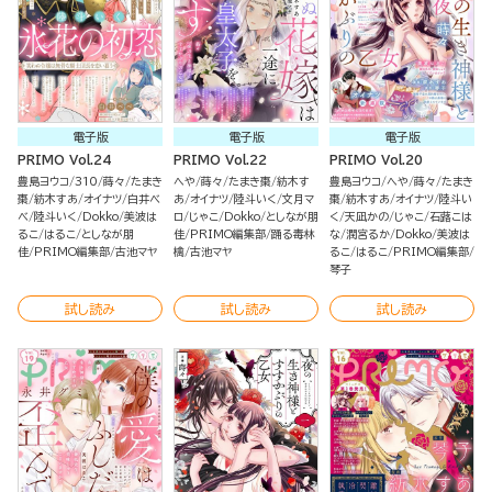
電子版
電子版
電子版
PRIMO Vol.24
PRIMO Vol.22
PRIMO Vol.20
豊島ヨウコ
310
蒔々
たまき
へや
蒔々
たまき棗
紡木す
豊島ヨウコ
へや
蒔々
たまき
棗
紡木すあ
オイナツ
白井べ
あ
オイナツ
陸斗いく
文月マ
棗
紡木すあ
オイナツ
陸斗い
べ
陸斗いく
Dokko
美波は
ロ
じゃこ
Dokko
としなが朋
く
天凪かの
じゃこ
石蕗こは
るこ
はるこ
としなが朋
佳
PRIMO編集部
踊る毒林
な
潤宮るか
Dokko
美波は
佳
PRIMO編集部
古池マヤ
檎
古池マヤ
るこ
はるこ
PRIMO編集部
琴子
試し読み
試し読み
試し読み