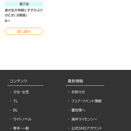
電子版
夜の生き神様とすすかぶり
の乙女（分冊版）
蒔々
試し読み
コンテンツ
最新情報
少女・女性
お知らせ
TL
フェア・イベント情報
BL
書店様へ
ライトノベル
海外ライセンシー
青年・一般
公式SNSアカウント