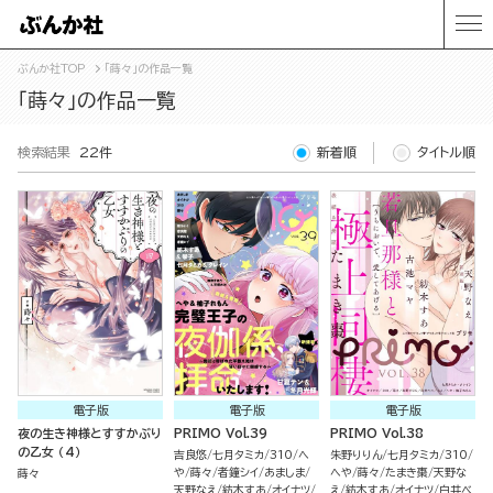
ぶんか社TOP
「蒔々」の作品一覧
「蒔々」の作品一覧
検索結果
22件
新着順
タイトル順
電子版
電子版
電子版
夜の生き神様とすすかぶり
PRIMO Vol.39
PRIMO Vol.38
の乙女 （4）
吉良悠
七月タミカ
310
へ
朱野りりん
七月タミカ
310
や
蒔々
者鐘シイ
あましま
へや
蒔々
たまき棗
天野な
蒔々
天野なえ
紡木すあ
オイナツ
え
紡木すあ
オイナツ
白井べ