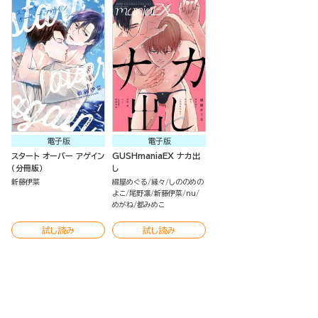
電子版
電子版
スタート オーバー アゲイン
GUSHmaniaEX ナカ出
（分冊版）
し
新藤伊菜
綴屋めぐる
縁々
しののめの
よこ
尾野凛
新藤伊菜
nu
めがね
都みめこ
試し読み
試し読み