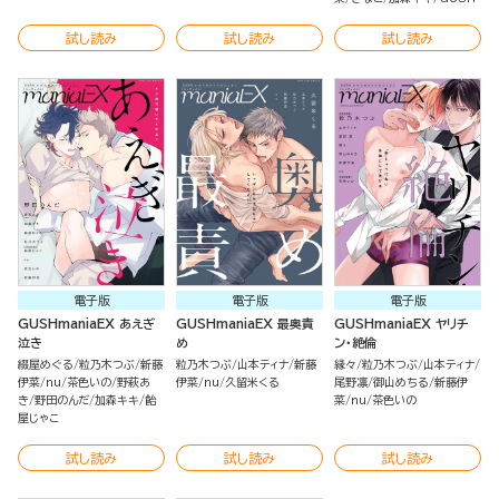
試し読み
試し読み
試し読み
電子版
電子版
電子版
GUSHmaniaEX あえぎ
GUSHmaniaEX 最奥責
GUSHmaniaEX ヤリチ
泣き
め
ン・絶倫
綴屋めぐる
粒乃木つぶ
新藤
粒乃木つぶ
山本ティナ
新藤
縁々
粒乃木つぶ
山本ティナ
伊菜
nu
茶色いの
野萩あ
伊菜
nu
久留米くる
尾野凛
御山めちる
新藤伊
き
野田のんだ
加森キキ
飴
菜
nu
茶色いの
屋じゃこ
試し読み
試し読み
試し読み