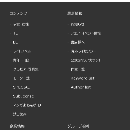
コンテンツ
最新情報
少女・女性
お知らせ
TL
フェア・イベント情報
BL
書店様へ
ライトノベル
海外ライセンシー
青年・一般
公式SNSアカウント
グラビア・写真集
作家一覧
モーター誌
Keyword list
SPECIAL
Author list
Sublicense
マンガよもんが
試し読み
企業情報
グループ会社