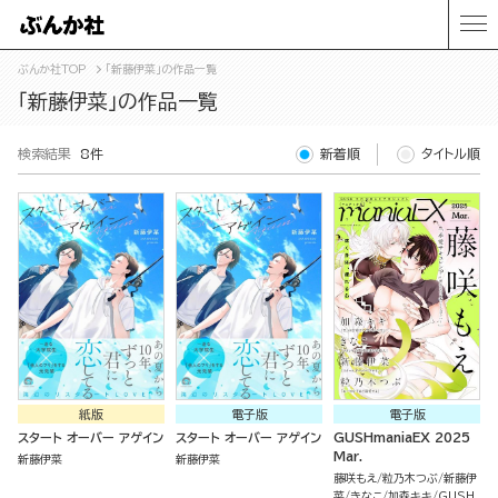
ぶんか社TOP
「新藤伊菜」の作品一覧
「新藤伊菜」の作品一覧
検索結果
8件
新着順
タイトル順
紙版
電子版
電子版
スタート オーバー アゲイン
スタート オーバー アゲイン
GUSHmaniaEX 2025
Mar.
新藤伊菜
新藤伊菜
藤咲もえ
粒乃木つぶ
新藤伊
菜
きなこ
加森キキ
GUSH