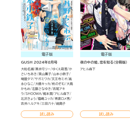
電子版
電子版
GUSH 2024年8月号
夜の中の蛙、恋を知る（分冊版）
大和名瀬
黒井モリー
ゆくえ萌葱
か
アヒル森下
さいちあき
美山薫子
山本小鉄子
鳩屋タマ
サガミワカ
天王寺ミオ
高
永ひなこ
大橋キッカ
柊のぞむ
大島
かもめ
左藤さなゆき
吉尾アキ
ラ
SHOOWA
梶本潤
アヒル森下
北沢きょう
福嶋ユッカ
茶渡ロメ男
吉井ハルアキ
三田六十
碗島子
試し読み
試し読み