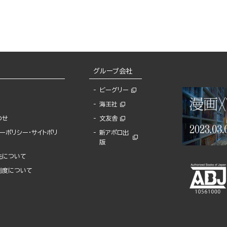
グループ会社
ビーグリー
海王社
わせ
文友舎
ーポリシー・サイトポリ
新アポロ出
版
先について
制度について