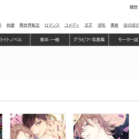
履歴
係
純愛
異世界転生
ロマンス
コメディ
王子
浮気
勇者
ほのぼ
ライトノベル
青年・一般
グラビア・写真集
モーター誌