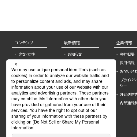
コンテンツ
最新情報
企業情報
少女・女性
お知らせ
会社概要
TL
フェア・イベント情
採用情報
報
BL
お問い合
書店様へ
ライトノベル
プライバシ
海外ライセンシー
シー
青年・一般
公式SNSアカウ
外部送信
グラビア・写真
ント
集
内部通報
作家一覧
モーター誌
Keyword list
SPECIAL
Author list
Sublicense