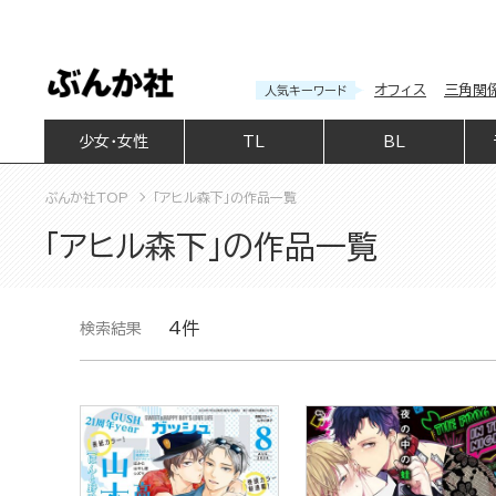
オフィス
三角関
人気キーワード
少女・女性
TL
BL
ぶんか社TOP
「アヒル森下」の作品一覧
「アヒル森下」の作品一覧
4件
検索結果