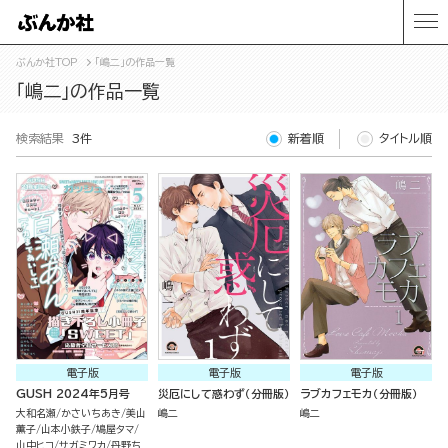
ぶんか社TOP
「嶋二」の作品一覧
「嶋二」の作品一覧
検索結果
3件
新着順
タイトル順
電子版
電子版
電子版
GUSH 2024年5月号
災厄にして惑わず（分冊版）
ラブカフェモカ（分冊版）
大和名瀬
かさいちあき
美山
嶋二
嶋二
薫子
山本小鉄子
鳩屋タマ
山中ヒコ
サガミワカ
丹野ち