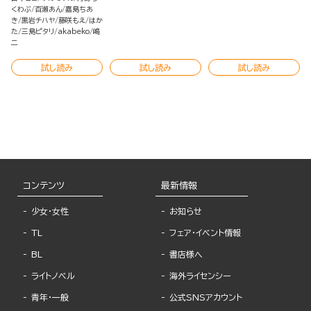
くわぶ
百瀬あん
嘉島ちあ
き
黒岩チハヤ
藤咲もえ
はか
た
三島ピタリ
akabeko
嶋
二
試し読み
試し読み
試し読み
コンテンツ
最新情報
少女・女性
お知らせ
TL
フェア・イベント情報
BL
書店様へ
ライトノベル
海外ライセンシー
青年・一般
公式SNSアカウント