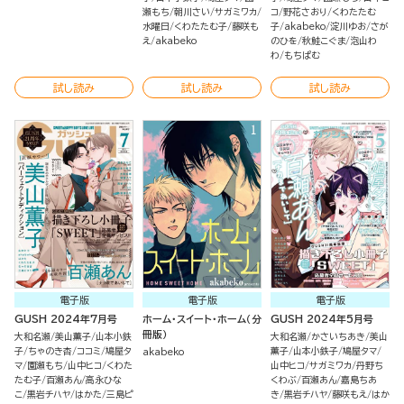
瀬もち
朝川さい
サガミワカ
コ
野花さおり
くわたたむ
水曜日
くわたたむ子
藤咲も
子
akabeko
淀川ゆお
さが
え
akabeko
のひを
秋鮭こぐま
泡山わ
わ
もちぱむ
試し読み
試し読み
試し読み
電子版
電子版
電子版
GUSH 2024年7月号
ホーム・スイート・ホーム（分
GUSH 2024年5月号
冊版）
大和名瀬
美山薫子
山本小鉄
大和名瀬
かさいちあき
美山
子
ちゃのき杏
ココミ
鳩屋タ
薫子
山本小鉄子
鳩屋タマ
akabeko
マ
園瀬もち
山中ヒコ
くわた
山中ヒコ
サガミワカ
丹野ち
たむ子
百瀬あん
高永ひな
くわぶ
百瀬あん
嘉島ちあ
こ
黒岩チハヤ
はかた
三島ピ
き
黒岩チハヤ
藤咲もえ
はか