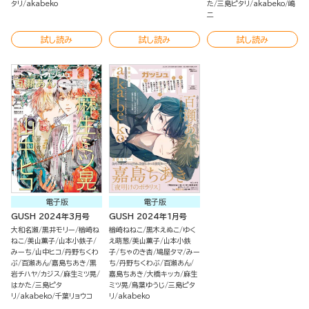
タリ
akabeko
た
三島ピタリ
akabeko
嶋
二
試し読み
試し読み
試し読み
電子版
電子版
GUSH 2024年3月号
GUSH 2024年1月号
大和名瀬
黒井モリー
楢崎ね
楢崎ねねこ
黒木えぬこ
ゆく
ねこ
美山薫子
山本小鉄子
え萌葱
美山薫子
山本小鉄
みーち
山中ヒコ
丹野ちくわ
子
ちゃのき杏
鳩屋タマ
みー
ぶ
百瀬あん
嘉島ちあき
黒
ち
丹野ちくわぶ
百瀬あん
岩チハヤ
カジス
麻生ミツ晃
嘉島ちあき
大橋キッカ
麻生
はかた
三島ピタ
ミツ晃
鳥葉ゆうじ
三島ピタ
リ
akabeko
千葉リョウコ
リ
akabeko