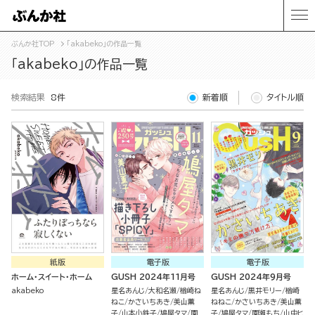
ぶんか社TOP
「akabeko」の作品一覧
「akabeko」の作品一覧
検索結果
8件
新着順
タイトル順
紙版
電子版
電子版
ホーム・スイート・ホーム
GUSH 2024年11月号
GUSH 2024年9月号
akabeko
星名あんじ
大和名瀬
楢崎ね
星名あんじ
黒井モリー
楢崎
ねこ
かさいちあき
美山薫
ねねこ
かさいちあき
美山薫
子
山本小鉄子
鳩屋タマ
園
子
鳩屋タマ
園瀬もち
山中ヒ