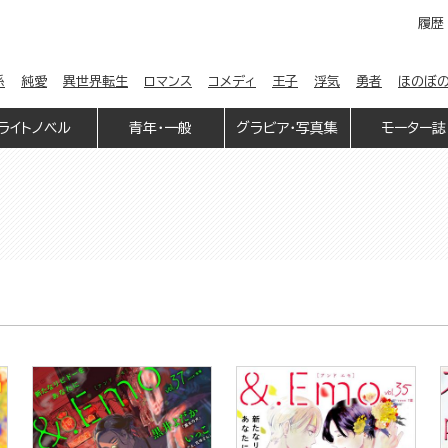
履歴
係
純愛
異世界転生
ロマンス
コメディ
王子
浮気
勇者
ほのぼ
ライトノベル
青年・一般
グラビア・写真集
モーター誌