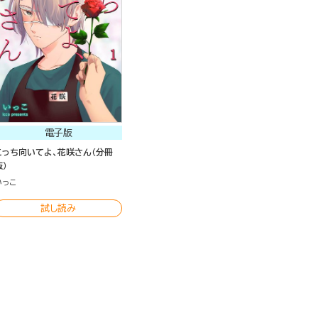
電子版
こっち向いてよ、花咲さん（分冊
版）
いっこ
試し読み