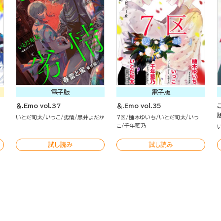
電子版
電子版
＆.Emo vol.37
＆.Emo vol.35
いとだ旬太
いっこ
劣情
黒井よだか
7区
樋木ゆいち
いとだ旬太
いっ
こ
千年藍乃
試し読み
試し読み