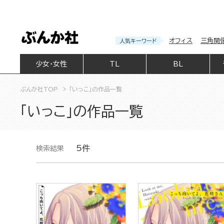
オフィス
三角関
人気キーワード
少女・女性
TL
BL
ぶんか社TOP
「いっこ」の作品一覧
「いっこ」の作品一覧
5件
検索結果