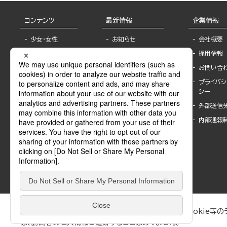
コンテンツ
最新情報
企業情報
少女・女性
お知らせ
会社概要
TL
フェア・イベント情
採用情報
報
BL
お問い合
書店様へ
ライトノベル
プライバシ
海外ライセンシー
シー
青年・一般
公式SNSアカウ
外部送信
グラビア・写真
ント
集
内部通報
作家一覧
モーター誌
Keyword list
SPECIAL
Author list
Sublicense
マンガよもん
が
試し読み
ぶんか社が運営するサイトでは、利便性向上のためにCookie等のデ
は、訪問者の個人情報を追跡することはありません。