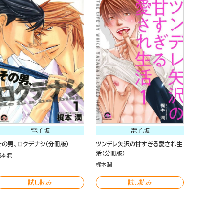
電子版
電子版
その男、ロクデナシ（分冊版）
ツンデレ矢沢の甘すぎる愛され生
活（分冊版）
梶本潤
梶本潤
試し読み
試し読み