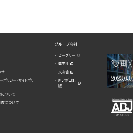
グループ会社
ビーグリー
海王社
わせ
文友舎
ーポリシー・サイトポリ
新アポロ出
版
先について
制度について