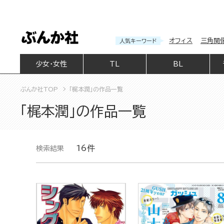
オフィス
三角関
人気キーワード
少女・女性
TL
BL
ぶんか社TOP
「梶本潤」の作品一覧
「梶本潤」の作品一覧
16件
検索結果