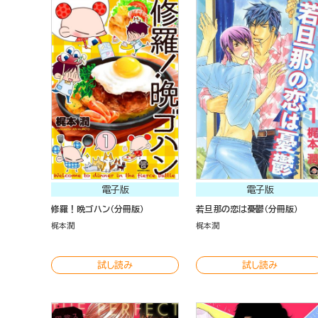
電子版
電子版
修羅！晩ゴハン（分冊版）
若旦那の恋は憂鬱（分冊版）
梶本潤
梶本潤
試し読み
試し読み