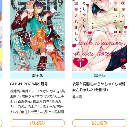
電子版
電子版
GUSH 2023年9月号
後輩と同棲したらめちゃくちゃ溺
愛されました（分冊版）
浅井西
黒井モリー
かさいちあき
美
山薫子
鳩屋タマ
サガミワカ
天王寺
梶本潤
ミオ
百瀬あん
嘉島ちあき
栗原カ
ナ
しののめのよこ
大橋キッカ
黒岩
チハヤ
麻生ミツ晃
大槻ミゥ
梶本潤
試し読み
試し読み