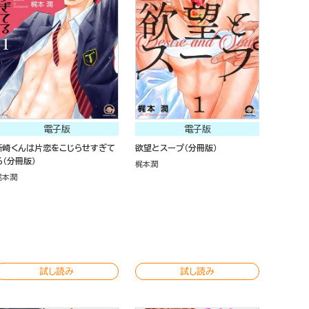
電子版
電子版
新崎くんは片恋をこじらせすぎて
欲望とスープ（分冊版）
る（分冊版）
梶本潤
梶本潤
試し読み
試し読み