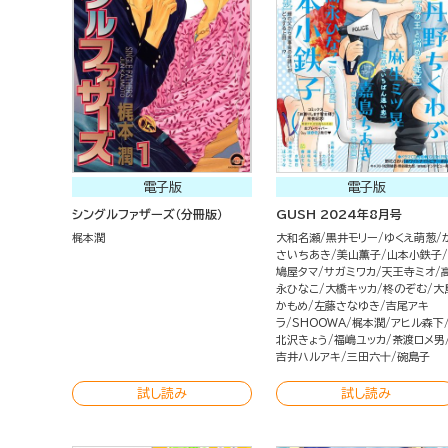
電子版
電子版
シングルファザーズ（分冊版）
GUSH 2024年8月号
梶本潤
大和名瀬
黒井モリー
ゆくえ萌葱
さいちあき
美山薫子
山本小鉄子
鳩屋タマ
サガミワカ
天王寺ミオ
永ひなこ
大橋キッカ
柊のぞむ
大
かもめ
左藤さなゆき
吉尾アキ
ラ
SHOOWA
梶本潤
アヒル森下
北沢きょう
福嶋ユッカ
茶渡ロメ男
吉井ハルアキ
三田六十
碗島子
試し読み
試し読み