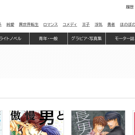
履歴
係
純愛
異世界転生
ロマンス
コメディ
王子
浮気
勇者
ほのぼ
ライトノベル
青年・一般
グラビア・写真集
モーター誌