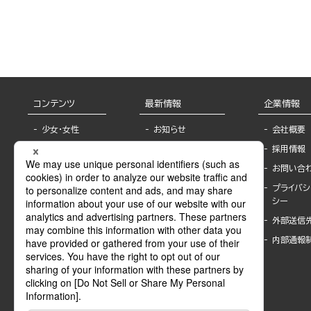
コンテンツ
最新情報
企業情報
少女・女性
お知らせ
会社概要
TL
フェア・イベント情
採用情報
報
BL
お問い合
書店様へ
ライトノベル
プライバシ
海外ライセンシー
シー
青年・一般
公式SNSアカウ
外部送信
グラビア・写真
ント
集
内部通報
作家一覧
モーター誌
Keyword list
SPECIAL
Author list
Sublicense