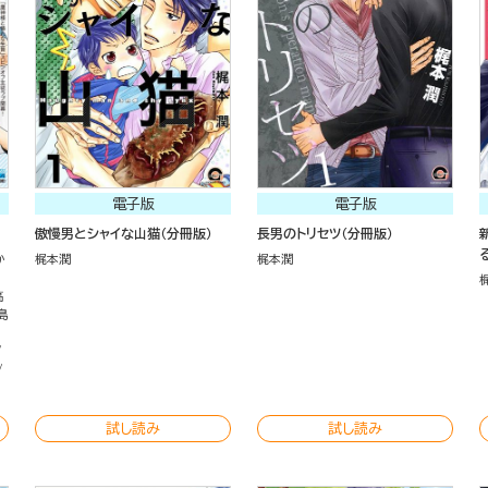
電子版
電子版
傲慢男とシャイな山猫（分冊版）
長男のトリセツ（分冊版）
か
梶本潤
梶本潤
高
島
試し読み
試し読み