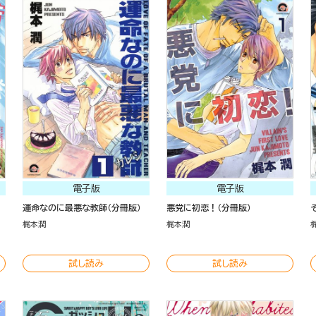
電子版
電子版
運命なのに最悪な教師（分冊版）
悪党に初恋！（分冊版）
梶本潤
梶本潤
試し読み
試し読み