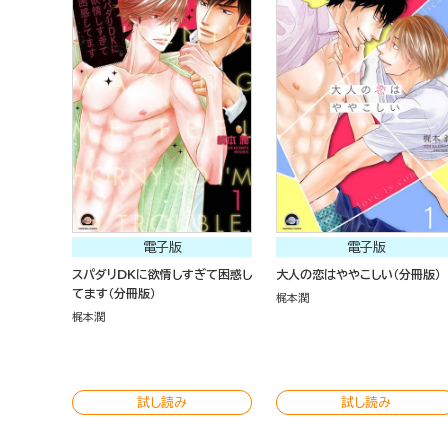
電子版
電子版
スパダリDKに欲情しすぎて困惑し
大人の恋はややこしい（分冊版）
てます（分冊版）
梶本潤
梶本潤
試し読み
試し読み