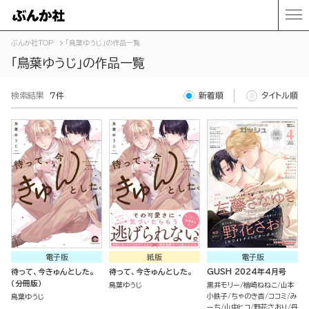
ぶんか社TOP
「鳥葉ゆうじ」の作品一覧
「鳥葉ゆうじ」の作品一覧
検索結果
7件
新着順
タイトル順
電子版
紙版
電子版
待って、今きゅんとした。
待って、今きゅんとした。
GUSH 2024年4月号
（分冊版）
鳥葉ゆうじ
黒井モリー
楢崎ねねこ
山本
小鉄子
ちゃのき杏
ココミ
み
鳥葉ゆうじ
ーち
山中ヒコ
野花さおり
丹