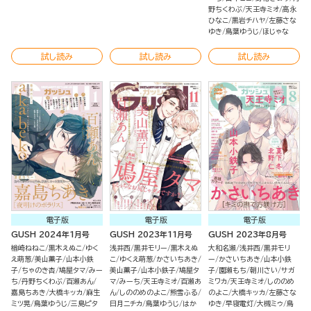
野ちくわぶ
天王寺ミオ
高永
ひなこ
黒岩チハヤ
左藤さな
ゆき
鳥葉ゆうじ
ほじゃな
試し読み
試し読み
試し読み
電子版
電子版
電子版
GUSH 2024年1月号
GUSH 2023年11月号
GUSH 2023年8月号
楢崎ねねこ
黒木えぬこ
ゆく
浅井西
黒井モリー
黒木えぬ
大和名瀬
浅井西
黒井モリ
え萌葱
美山薫子
山本小鉄
こ
ゆくえ萌葱
かさいちあき
ー
かさいちあき
山本小鉄
子
ちゃのき杏
鳩屋タマ
みー
美山薫子
山本小鉄子
鳩屋タ
子
園瀬もち
朝川さい
サガ
ち
丹野ちくわぶ
百瀬あん
マ
みーち
天王寺ミオ
百瀬あ
ミワカ
天王寺ミオ
しののめ
嘉島ちあき
大橋キッカ
麻生
ん
しののめのよこ
熊雪ふる
のよこ
大橋キッカ
左藤さな
ミツ晃
鳥葉ゆうじ
三島ピタ
日月ニチカ
鳥葉ゆうじ
はか
ゆき
早寝電灯
大槻ミゥ
鳥