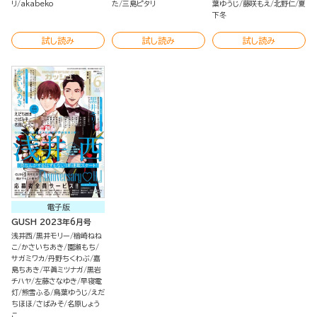
リ
akabeko
た
三島ピタリ
葉ゆうじ
藤咲もえ
北野仁
夏
下冬
試し読み
試し読み
試し読み
電子版
GUSH 2023年6月号
浅井西
黒井モリー
楢崎ねね
こ
かさいちあき
園瀬もち
サガミワカ
丹野ちくわぶ
嘉
島ちあき
平眞ミツナガ
黒岩
チハヤ
左藤さなゆき
早寝電
灯
熊雪ふる
鳥葉ゆうじ
えだ
ちほほ
さばみそ
名原しょう
こ