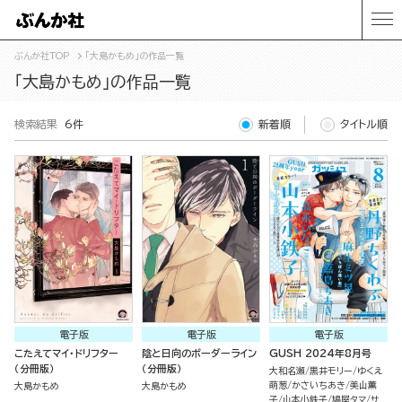
ぶんか社TOP
「大島かもめ」の作品一覧
「大島かもめ」の作品一覧
検索結果
6件
新着順
タイトル順
電子版
電子版
電子版
こたえてマイ・ドリフター
陰と日向のボーダーライン
GUSH 2024年8月号
（分冊版）
（分冊版）
大和名瀬
黒井モリー
ゆくえ
萌葱
かさいちあき
美山薫
大島かもめ
大島かもめ
子
山本小鉄子
鳩屋タマ
サ