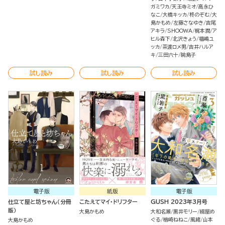
ガミワカ
天王寺ミオ
高永ひ
なこ
大橋キッカ
柊のぞむ
大
島かもめ
左藤さなゆき
吉尾
アキラ
SHOOWA
梶本潤
ア
ヒル森下
北沢きょう
福嶋ユ
ッカ
茶渡ロメ男
吉井ハルア
キ
三田六十
碗島子
試し読み
試し読み
試し読み
電子版
紙版
電子版
仕立て屋と坊ちゃん（分冊
こたえてマイ・ドリフター
GUSH 2023年3月号
版）
大島かもめ
大和名瀬
黒井モリー
綴屋め
ぐる
楢崎ねねこ
風緒
山本
大島かもめ