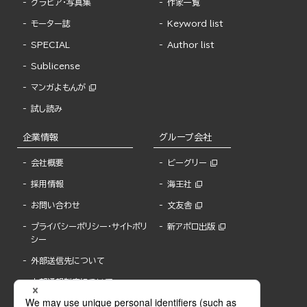
グラビア・写真集
作家一覧
モーター誌
Keyword list
SPECIAL
Author list
Sublicense
マンガよもんが
試し読み
企業情報
グループ会社
会社概要
ビーグリー
採用情報
海王社
お問い合わせ
文友舎
プライバシーポリシー・サイトポリ
新アポロ出版
シー
外部送信先について
内部通報制度について