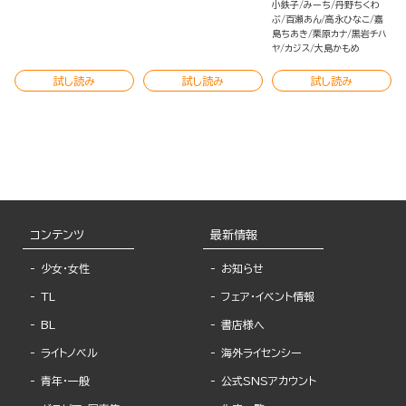
小鉄子
みーち
丹野ちくわ
ぶ
百瀬あん
高永ひなこ
嘉
島ちあき
栗原カナ
黒岩チハ
ヤ
カジス
大島かもめ
試し読み
試し読み
試し読み
コンテンツ
最新情報
少女・女性
お知らせ
TL
フェア・イベント情報
BL
書店様へ
ライトノベル
海外ライセンシー
青年・一般
公式SNSアカウント