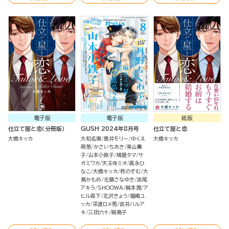
電子版
電子版
紙版
仕立て屋と恋（分冊版）
GUSH 2024年8月号
仕立て屋と恋
大橋キッカ
大和名瀬
黒井モリー
ゆくえ
大橋キッカ
萌葱
かさいちあき
美山薫
子
山本小鉄子
鳩屋タマ
サ
ガミワカ
天王寺ミオ
高永ひ
なこ
大橋キッカ
柊のぞむ
大
島かもめ
左藤さなゆき
吉尾
アキラ
SHOOWA
梶本潤
ア
ヒル森下
北沢きょう
福嶋ユ
ッカ
茶渡ロメ男
吉井ハルア
キ
三田六十
碗島子