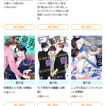
大橋キッカ読み切り
ぐみけい
南香かをり
椎名
Collection
明
栗谷あずみ
いまい野しゃ
る
大江戸ウメコ
氷堂れん
御
厨翠
South
おのだ南
八田
具
試し読み
試し読み
試し読み
電子版
電子版
電子版
性悪男とヒモ男（分冊版）
モブ系男子の憂鬱（分冊
ここから先はノンフィクショ
版）
ン（分冊版）
大橋キッカ
大橋キッカ
大橋キッカ
試し読み
試し読み
試し読み