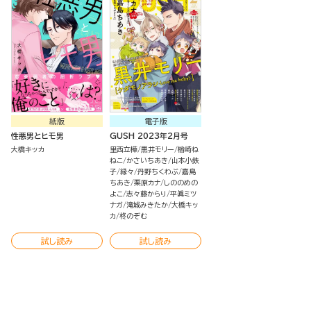
紙版
電子版
性悪男とヒモ男
GUSH 2023年2月号
大橋キッカ
里西立樺
黒井モリー
楢崎ね
ねこ
かさいちあき
山本小鉄
子
縁々
丹野ちくわぶ
嘉島
ちあき
栗原カナ
しののめの
よこ
志々藤からり
平眞ミツ
ナガ
滝城みきたか
大橋キッ
カ
柊のぞむ
試し読み
試し読み