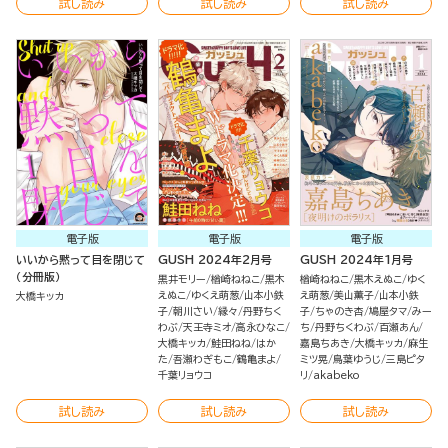
試し読み
試し読み
試し読み
電子版
電子版
電子版
いいから黙って目を閉じて
GUSH 2024年2月号
GUSH 2024年1月号
（分冊版）
黒井モリー
楢崎ねねこ
黒木
楢崎ねねこ
黒木えぬこ
ゆく
えぬこ
ゆくえ萌葱
山本小鉄
え萌葱
美山薫子
山本小鉄
大橋キッカ
子
朝川さい
縁々
丹野ちく
子
ちゃのき杏
鳩屋タマ
みー
わぶ
天王寺ミオ
高永ひなこ
ち
丹野ちくわぶ
百瀬あん
大橋キッカ
鮭田ねね
はか
嘉島ちあき
大橋キッカ
麻生
た
吾瀬わぎもこ
鶴亀まよ
ミツ晃
鳥葉ゆうじ
三島ピタ
千葉リョウコ
リ
akabeko
試し読み
試し読み
試し読み