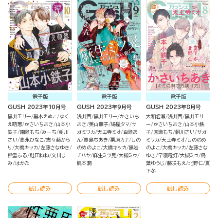
電子版
電子版
電子版
GUSH 2023年10月号
GUSH 2023年9月号
GUSH 2023年8月号
黒井モリー
黒木えぬこ
ゆく
浅井西
黒井モリー
かさいち
大和名瀬
浅井西
黒井モリ
え萌葱
かさいちあき
山本小
あき
美山薫子
鳩屋タマ
サ
ー
かさいちあき
山本小鉄
鉄子
園瀬もち
みーち
朝川
ガミワカ
天王寺ミオ
百瀬あ
子
園瀬もち
朝川さい
サガ
さい
高永ひなこ
志々藤から
ん
嘉島ちあき
栗原カナ
しの
ミワカ
天王寺ミオ
しののめ
り
大橋キッカ
左藤さなゆき
のめのよこ
大橋キッカ
黒岩
のよこ
大橋キッカ
左藤さな
熊雪ふる
鮭田ねね
文川じ
チハヤ
麻生ミツ晃
大槻ミゥ
ゆき
早寝電灯
大槻ミゥ
鳥
み
はかた
梶本潤
葉ゆうじ
藤咲もえ
北野仁
夏
下冬
試し読み
試し読み
試し読み