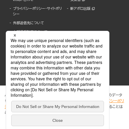
プライバシーポリシー・サイトポリ
新アポロ出版
シー
外部送信先について
内部通報制度について
ぶんか社が運営するサイトでは、利便性向上のためにCookie等のデータ
を使用しています。 当社のCookieについての詳細は、「
プライバシーポリ
シー
」をご覧ください。当サイトでは、訪問者の個人情報を追跡することは
ABJマークは、この電子書店・電子書籍配信サービスが、著作権者からコンテンツ使用許諾を
ありません。
得た正規版配信サービスであることを示す登録商標(登録番号 第6091713号)です。
ABJマークの詳細、ABJマークを掲示しているサービスの一覧はこちら。
https://aebs.or.jp/
同意する