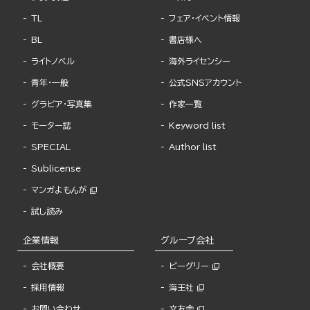
TL
フェア・イベント情報
BL
書店様へ
ライトノベル
海外ライセンシー
青年・一般
公式SNSアカウント
グラビア・写真集
作家一覧
モーター誌
Keyword list
SPECIAL
Author list
Sublicense
マンガよもんが
試し読み
企業情報
グループ会社
会社概要
ビーグリー
採用情報
海王社
お問い合わせ
文友舎