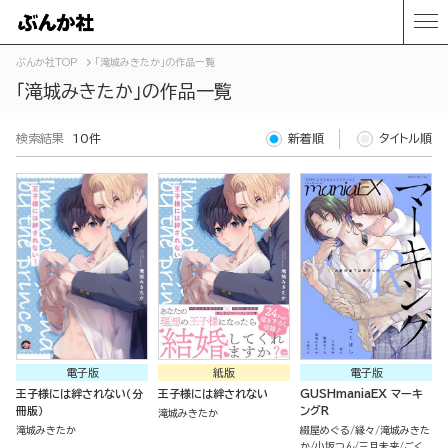
ぶんか社TOP
「滝城みきたか」の作品一覧
「滝城みきたか」の作品一覧
検索結果
10件
新着順
タイトル順
電子版
紙版
電子版
王子様には絆されない（分
王子様には絆されない
GUSHmaniaEX マーキ
冊版）
ングR
滝城みきたか
滝城みきたか
綴屋めぐる
縁々
滝城みきた
か
小坂つん
三月未来
ごく