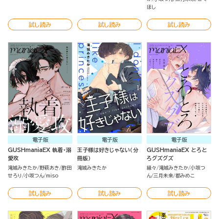
ほし
試し読み
試し読み
試し読み
電子版
電子版
電子版
GUSHmaniaEX 執着・溺
王子様は好きじゃない（分
GUSHmaniaEX とろと
愛攻
冊版）
ろグズグズ
滝城みきたか
野萩あき
酢田
滝城みきたか
縁々
滝城みきたか
小坂つ
せろり
小坂つん
miso
ん
三月未来
都みめこ
試し読み
試し読み
試し読み