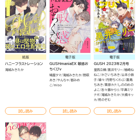
紙版
電子版
電子版
ハニーフラストレーション
GUSHmaniaEX 敏感お
GUSH 2023年2月号
ちくびｖ
滝城みきたか
里西立樺
黒井モリー
楢崎ね
ねこ
かさいちあき
山本小鉄
鳩屋タマ
滝城みきたか
野萩
子
縁々
丹野ちくわぶ
嘉島
あき
やんちゃ
都みめ
ちあき
栗原カナ
しののめの
こ
miso
よこ
志々藤からり
平眞ミツ
ナガ
滝城みきたか
大橋キッ
カ
柊のぞむ
試し読み
試し読み
試し読み