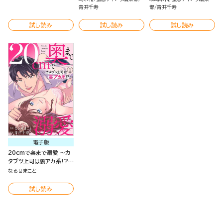
青井千寿
部
青井千寿
試し読み
試し読み
試し読み
電子版
20cmで奥まで溺愛 ～カ
タブツ上司は裏アカ系!?～
（分冊版）
なるせまこと
試し読み