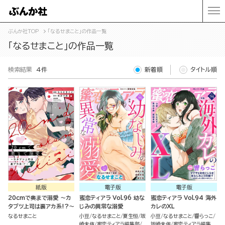
ぶんか社TOP
「なるせまこと」の作品一覧
「なるせまこと」の作品一覧
検索結果
4件
新着順
タイトル順
紙版
電子版
電子版
20cmで奥まで溺愛 ～カ
蜜恋ティアラ Vol.96 幼な
蜜恋ティアラ Vol.94 海外
タブツ上司は裏アカ系!?～
じみの異常な溺愛
カレのXL
なるせまこと
小豆
なるせまこと
夏生恒
坂
小豆
なるせまこと
響らっこ
崎未侑
蜜恋ティアラ編集部
坂崎未侑
蜜恋ティアラ編集