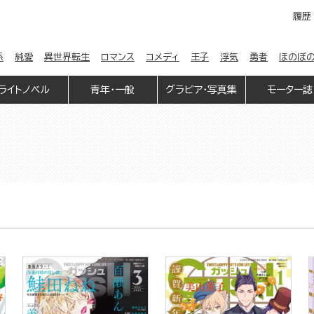
履歴
係
純愛
異世界転生
ロマンス
コメディ
王子
浮気
勇者
ほのぼ
ライトノベル
青年・一般
グラビア・写真集
モーター誌