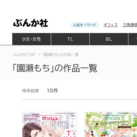
オフィス
三角関
人気キーワード
少女・女性
TL
BL
ぶんか社TOP
「園瀬もち」の作品一覧
「園瀬もち」の作品一覧
18件
検索結果