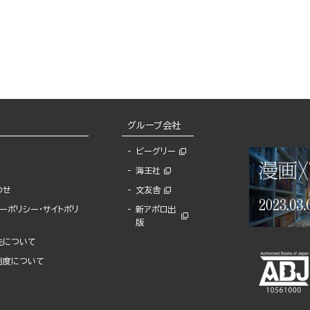
グループ会社
ビーグリー
海王社
わせ
文友舎
ーポリシー・サイトポリ
新アポロ出
版
先について
制度について