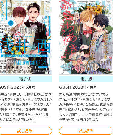
電子版
電子版
GUSH 2023年6月号
GUSH 2023年4月号
浅井西
黒井モリー
楢崎ねねこ
かさ
大和名瀬
楢崎ねねこ
かさいちあ
いちあき
園瀬もち
サガミワカ
丹野
き
山本小鉄子
園瀬もち
サガミワ
ちくわぶ
嘉島ちあき
平眞ミツナガ
カ
丹野ちくわぶ
百瀬あん
嘉島ちあ
黒岩チハヤ
左藤さなゆき
早寝電
き
平眞ミツナガ
黒岩チハヤ
左藤さ
灯
熊雪ふる
鳥葉ゆうじ
えだちほ
なゆき
暮田マキネ
早寝電灯
麻生ミ
ほ
さばみそ
名原しょうこ
ツ晃
吉尾アキラ
熊雪ふる
試し読み
試し読み