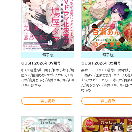
電子版
電子版
GUSH 2026年07月号
GUSH 2026年05月号
ゆくえ萌葱
美山薫子
山本小鉄子
鳩
黒井モリー
ゆくえ萌葱
山本小鉄子
屋タマ
園瀬もち
サガミワカ
天王寺
三栖よこ
園瀬もち
山中ヒコ
野花
ミオ
嘉島ちあき
吉井ハルアキ
まゆ
おり
サガミワカ
天王寺ミオ
百瀬
ハル
他
やん
ん
高永ひなこ
吉井ハルアキ
他
村あも
試し読み
試し読み