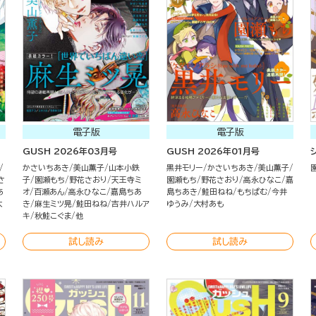
電子版
電子版
GUSH 2026年03月号
GUSH 2026年01月号
かさいちあき
美山薫子
山本小鉄
黒井モリー
かさいちあき
美山薫子
さ
子
園瀬もち
野花さおり
天王寺ミ
園瀬もち
野花さおり
高永ひなこ
嘉
あ
オ
百瀬あん
高永ひなこ
嘉島ちあ
島ちあき
鮭田ねね
もちぱむ
今井
大
き
麻生ミツ晃
鮭田ねね
吉井ハルア
ゆうみ
大村あも
キ
秋鮭こぐま
他
試し読み
試し読み