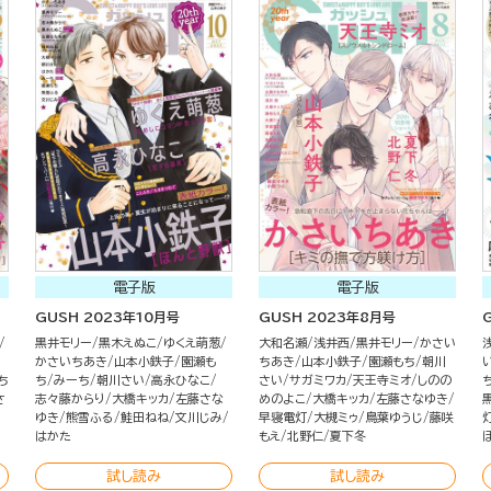
電子版
電子版
GUSH 2023年10月号
GUSH 2023年8月号
黒井モリー
黒木えぬこ
ゆくえ萌葱
大和名瀬
浅井西
黒井モリー
かさい
かさいちあき
山本小鉄子
園瀬も
ちあき
山本小鉄子
園瀬もち
朝川
ち
ち
みーち
朝川さい
高永ひなこ
さい
サガミワカ
天王寺ミオ
しのの
さ
志々藤からり
大橋キッカ
左藤さな
めのよこ
大橋キッカ
左藤さなゆき
ゆき
熊雪ふる
鮭田ねね
文川じみ
早寝電灯
大槻ミゥ
鳥葉ゆうじ
藤咲
はかた
もえ
北野仁
夏下冬
試し読み
試し読み