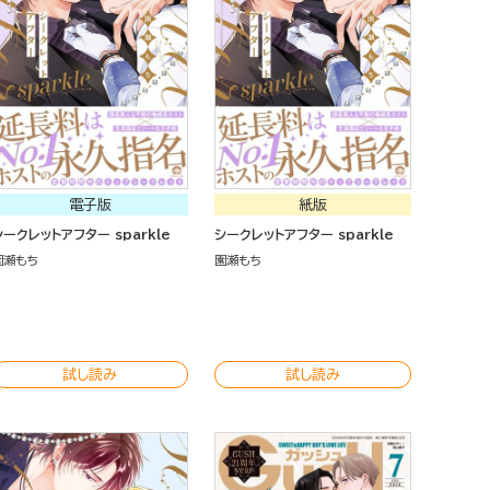
電子版
紙版
シークレットアフター sparkle
シークレットアフター sparkle
園瀬もち
園瀬もち
試し読み
試し読み