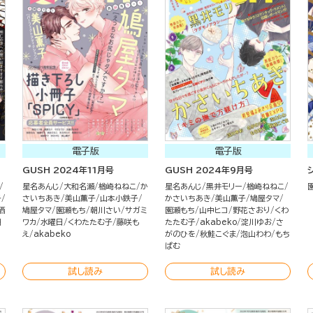
電子版
電子版
GUSH 2024年11月号
GUSH 2024年9月号
星名あんじ
大和名瀬
楢崎ねねこ
か
星名あんじ
黒井モリー
楢崎ねねこ
子
さいちあき
美山薫子
山本小鉄子
かさいちあき
美山薫子
鳩屋タマ
栖
鳩屋タマ
園瀬もち
朝川さい
サガミ
園瀬もち
山中ヒコ
野花さおり
くわ
朝
ワカ
水曜日
くわたたむ子
藤咲も
たたむ子
akabeko
淀川ゆお
さ
え
akabeko
がのひを
秋鮭こぐま
泡山わわ
もち
ぱむ
試し読み
試し読み