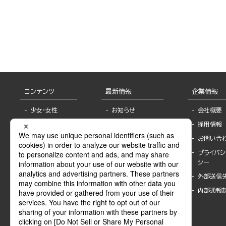
コンテンツ
最新情報
企業情報
少女・女性
お知らせ
会社概要
TL
フェア・イベント情
採用情報
報
BL
お問い合
書店様へ
ライトノベル
プライバシ
海外ライセンシー
シー
青年・一般
公式SNSアカウ
外部送信
グラビア・写真
ント
集
内部通報
作家一覧
モーター誌
Keyword list
SPECIAL