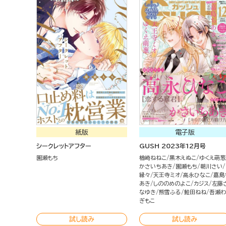
紙版
電子版
シークレットアフター
GUSH 2023年12月号
園瀬もち
楢崎ねねこ
黒木えぬこ
ゆくえ萌葱
かさいちあき
園瀬もち
朝川さい
縁々
天王寺ミオ
高永ひなこ
嘉島
あき
しののめのよこ
カジス
左藤
なゆき
熊雪ふる
鮭田ねね
吾瀬わ
ぎもこ
試し読み
試し読み