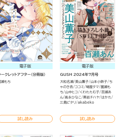
電子版
電子版
シークレットアフター（分冊版）
GUSH 2024年7月号
園瀬もち
大和名瀬
美山薫子
山本小鉄子
ち
ゃのき杏
ココミ
鳩屋タマ
園瀬も
ち
山中ヒコ
くわたたむ子
百瀬あ
ん
高永ひなこ
黒岩チハヤ
はかた
三島ピタリ
akabeko
試し読み
試し読み