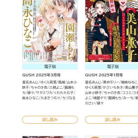
電子版
電子版
GUSH 2025年3月号
GUSH 2025年1月号
星名あんじ
ゆくえ萌葱
風緒
山本小
星名あんじ
黒井モリー
楢崎ねねこ
鉄子
ちゃのき杏
三栖よこ
園瀬も
ゆくえ萌葱
かさいちあき
美山薫
ち
縁々
サガミワカ
くわたたむ子
山本小鉄子
ちゃのき杏
ココミ
三
高永ひなこ
たまきつむぐ
ちづなる
よこ
鳩屋タマ
園瀬もち
みーち
川さい
縁々
試し読み
試し読み