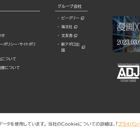
グループ会社
ビーグリー
海王社
わせ
文友舎
ーポリシー・サイトポリ
新アポロ出
版
先について
制度について
ータを使用しています。 当社のCookieについての詳細は、「
プライバシ
© 2025 BUNKASHA