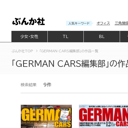
オフィス
三角関
人気キーワード
少女・女性
TL
BL
ぶんか社TOP
「GERMAN CARS編集部」の作品一覧
「GERMAN CARS編集部」の
9件
検索結果