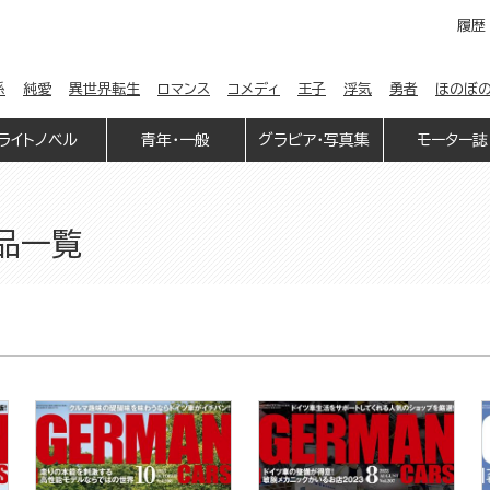
履歴
係
純愛
異世界転生
ロマンス
コメディ
王子
浮気
勇者
ほのぼ
ライトノベル
青年・一般
グラビア・写真集
モーター誌
作品一覧