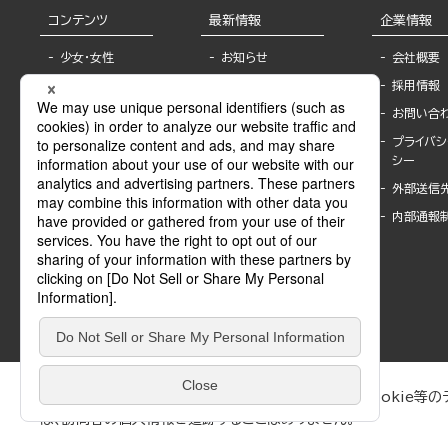
コンテンツ
最新情報
企業情報
少女・女性
お知らせ
会社概要
TL
フェア・イベント情
採用情報
報
BL
お問い合
書店様へ
ライトノベル
プライバシ
海外ライセンシー
シー
青年・一般
公式SNSアカウ
外部送信
グラビア・写真
ント
集
内部通報
作家一覧
モーター誌
Keyword list
SPECIAL
Author list
Sublicense
マンガよもん
が
試し読み
ぶんか社が運営するサイトでは、利便性向上のためにCookie等のデ
は、訪問者の個人情報を追跡することはありません。