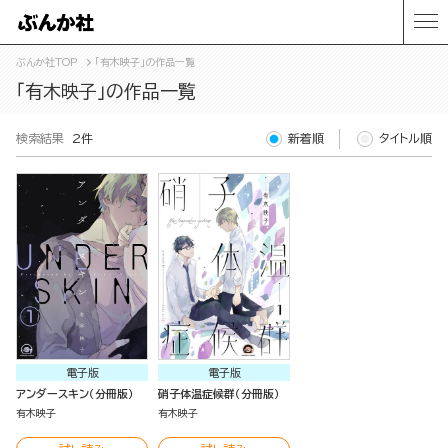
ぶんか社TOP
「有木映子」の作品一覧
「有木映子」の作品一覧
検索結果
2件
新着順
タイトル順
電子版
電子版
アンダースキン（分冊版）
硝子体温症候群（分冊版）
有木映子
有木映子