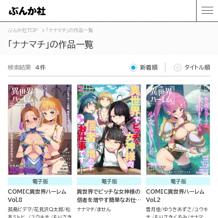
ぶんか社TOP
「ナナマチ」の作品一覧
「ナナマチ」の作品一覧
検索結果
4件
新着順
タイトル順
電子版
電子版
電子版
COMIC異世界ハーレム
異世界でビッチな女神様の
COMIC異世界ハーレム
Vol.8
信者を増やす簡単なお仕事
Vol.2
です。（分冊版）
孤島ビデヲ
花見沢Q太郎
松
ナナマチ
ません
雪月佳
ゆうきあずさ
ユウキ
本ミトヒ。
ユウキチ.
もりさき
チ.
もりさきくるみ
ナナマ