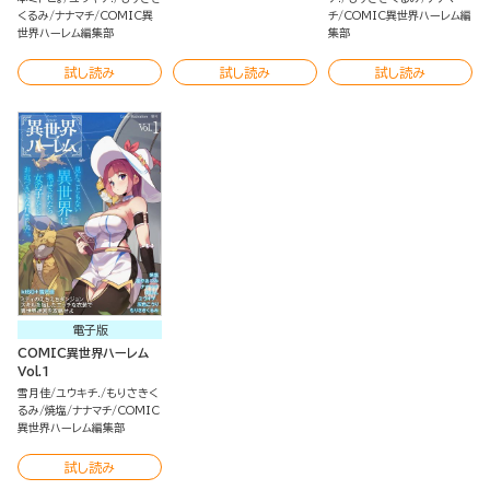
くるみ
ナナマチ
COMIC異
チ
COMIC異世界ハーレム編
世界ハーレム編集部
集部
試し読み
試し読み
試し読み
電子版
COMIC異世界ハーレム
Vol.1
雪月佳
ユウキチ.
もりさきく
るみ
焼塩
ナナマチ
COMIC
異世界ハーレム編集部
試し読み