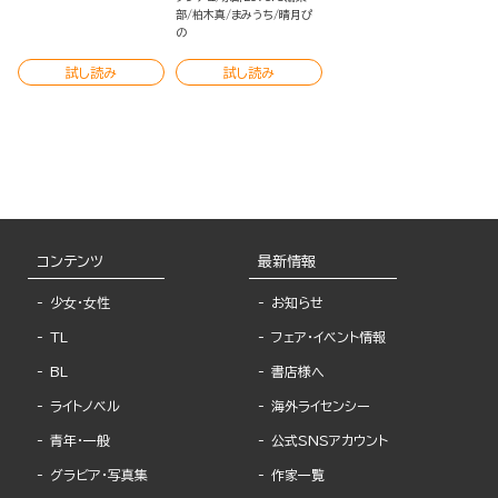
部
柏木真
まみうち
晴月ぴ
の
試し読み
試し読み
コンテンツ
最新情報
少女・女性
お知らせ
TL
フェア・イベント情報
BL
書店様へ
ライトノベル
海外ライセンシー
青年・一般
公式SNSアカウント
グラビア・写真集
作家一覧