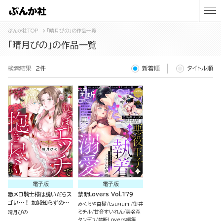
ぶんか社TOP
「晴月ぴの」の作品一覧
「晴月ぴの」の作品一覧
検索結果
2件
新着順
タイトル順
電子版
電子版
激メロ騎士様は脱いだらス
禁断Lovers Vol.179
ゴい…！ 加減知らずのむ
みくらや杏樹
tsugumi
御井
さぼりエッチで抱き尽くさ
ミチル
甘音すいれん
美名森
晴月ぴの
れて（単話版）
タンデュ
禁断Lovers編集