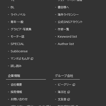
BL
書店様へ
ライトノベル
海外ライセンシー
青年・一般
公式SNSアカウント
グラビア・写真集
作家一覧
モーター誌
Keyword list
SPECIAL
Author list
Sublicense
マンガよもんが
試し読み
企業情報
グループ会社
会社概要
ビーグリー
採用情報
海王社
お問い合わせ
文友舎