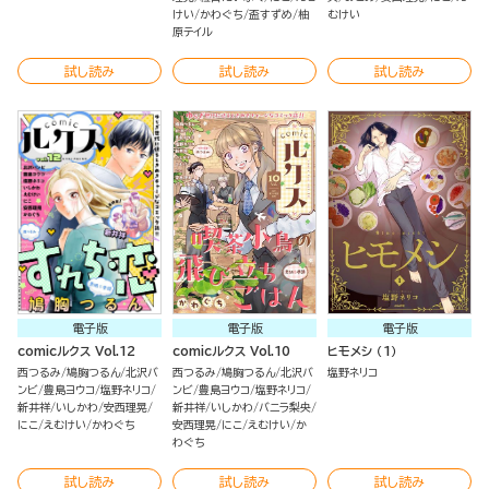
けい
かわぐち
盃すずめ
柚
むけい
原テイル
試し読み
試し読み
試し読み
電子版
電子版
電子版
comicルクス Vol.12
comicルクス Vol.10
ヒモメシ （1）
西つるみ
鳩胸つるん
北沢バ
西つるみ
鳩胸つるん
北沢バ
塩野ネリコ
ンビ
豊島ヨウコ
塩野ネリコ
ンビ
豊島ヨウコ
塩野ネリコ
新井祥
いしかわ
安西理晃
新井祥
いしかわ
バニラ梨央
にこ
えむけい
かわぐち
安西理晃
にこ
えむけい
か
わぐち
試し読み
試し読み
試し読み