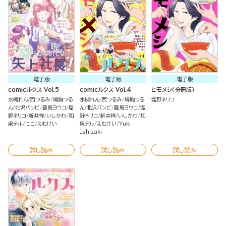
電子版
電子版
電子版
comicルクス Vol.5
comicルクス Vol.4
ヒモメシ（分冊版）
水槻れん
西つるみ
鳩胸つる
水槻れん
西つるみ
鳩胸つる
塩野ネリコ
ん
北沢バンビ
豊島ヨウコ
塩
ん
北沢バンビ
豊島ヨウコ
塩
野ネリコ
新井祥
いしかわ
和
野ネリコ
新井祥
いしかわ
和
泉テル
にこ
えむけい
泉テル
えむけい
Yuki
Ishizaki
試し読み
試し読み
試し読み