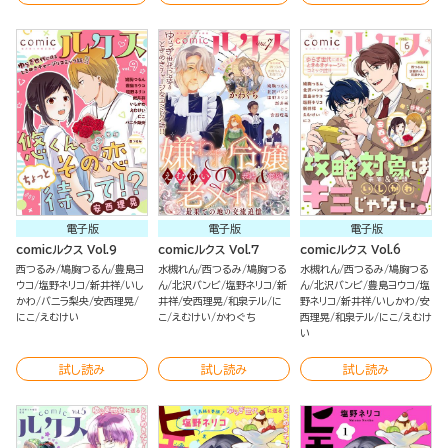
電子版
電子版
電子版
comicルクス Vol.9
comicルクス Vol.7
comicルクス Vol.6
西つるみ
鳩胸つるん
豊島ヨ
水槻れん
西つるみ
鳩胸つる
水槻れん
西つるみ
鳩胸つる
ウコ
塩野ネリコ
新井祥
いし
ん
北沢バンビ
塩野ネリコ
新
ん
北沢バンビ
豊島ヨウコ
塩
かわ
バニラ梨央
安西理晃
井祥
安西理晃
和泉テル
に
野ネリコ
新井祥
いしかわ
安
にこ
えむけい
こ
えむけい
かわぐち
西理晃
和泉テル
にこ
えむけ
い
試し読み
試し読み
試し読み