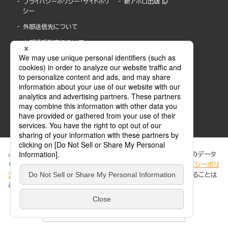
プライバシーポリシー・サイトポリ
新アポロ出版
シー
外部送信先について
内部通報制度について
ぶんか社が運営するサイトでは、利便性向上のためにCookie等のデータ
を使用しています。 当社のCookieについての詳細は、「
プライバシーポリ
シー
」をご覧ください。当サイトでは、訪問者の個人情報を追跡することは
ABJマークは、この電子書店・電子書籍配信サービスが、著作権者からコンテンツ使用許諾を
ありません。
得た正規版配信サービスであることを示す登録商標(登録番号 第6091713号)です。
ABJマークの詳細、ABJマークを掲示しているサービスの一覧はこちら。
https://aebs.or.jp/
同意する
© 2025 BUNKASHA