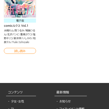
電子版
comicルクス Vol.1
水槻れん
西つるみ
鳩胸つる
ん
北沢バンビ
豊島ヨウコ
塩
野ネリコ
新井祥
いしかわ
和
泉テル
Yuki Ishizaki
試し読み
コンテンツ
最新情報
少女・女性
お知らせ
TL
フェア・イベント情報