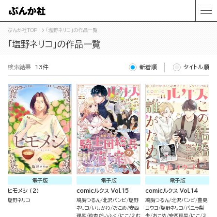
ぶんか社TOP
「塩野ネリコ」の作品一覧
「塩野ネリコ」の作品一覧
検索結果
13件
新着順
タイトル順
電子版
電子版
電子版
ヒモメシ （2）
comicルクス Vol.15
comicルクス Vol.14
塩野ネリコ
鳩胸つるん
北沢バンビ
塩野
鳩胸つるん
北沢バンビ
豊島
ネリコ
いしかわ
おこめ
安西
ヨウコ
塩野ネリコ
バニラ梨
理晃
粒杏だいふく
にこ
えむ
央
おこめ
安西理晃
にこ
え