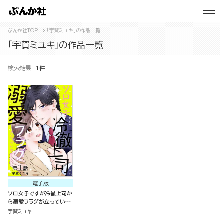
ぶんか社TOP
「宇賀ミユキ」の作品一覧
「宇賀ミユキ」の作品一覧
検索結果
1件
電子版
ソロ女子ですが冷徹上司か
ら溺愛フラグが立っていま
す…!?（分冊版）
宇賀ミユキ