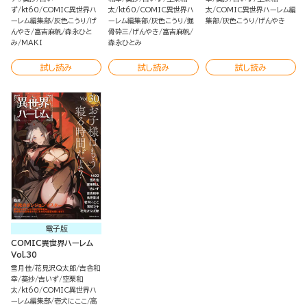
ず
kt60
COMIC異世界ハ
太
kt60
COMIC異世界ハ
太
COMIC異世界ハーレム編
ーレム編集部
灰色こうり
げ
ーレム編集部
灰色こうり
掘
集部
灰色こうり
げんやき
んやき
富吉麻帆
森永ひと
骨砕三
げんやき
富吉麻帆
み
MAKI
森永ひとみ
試し読み
試し読み
試し読み
電子版
COMIC異世界ハーレム
Vol.30
雪月佳
花見沢Q太郎
吉舎和
幸
葵抄
吉いず
空栗和
太
kt60
COMIC異世界ハ
ーレム編集部
壱犬にここ
高