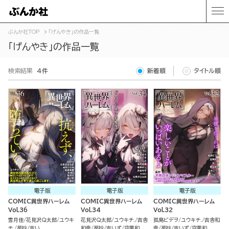
ぶんか社TOP
「げんやき」の作品一覧
「げんやき」の作品一覧
検索結果
4件
新着順
タイトル順
電子版
電子版
電子版
COMIC異世界ハーレム
COMIC異世界ハーレム
COMIC異世界ハーレム
Vol.36
Vol.34
Vol.32
雪月佳
花見沢Q太郎
ユウキ
花見沢Q太郎
ユウキチ.
吉舎
孤島ビデヲ
ユウキチ.
吉舎和
チ.
葵抄
吉い
和幸
葵抄
吉いず
空栗和
幸
葵抄
吉いず
空栗和