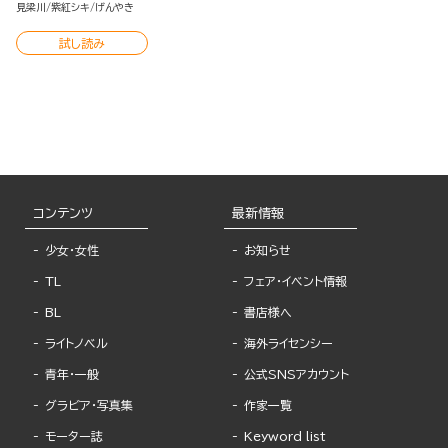
見梁川
紫紅シキ
げんやき
試し読み
コンテンツ
最新情報
少女・女性
お知らせ
TL
フェア・イベント情報
BL
書店様へ
ライトノベル
海外ライセンシー
青年・一般
公式SNSアカウント
グラビア・写真集
作家一覧
モーター誌
Keyword list