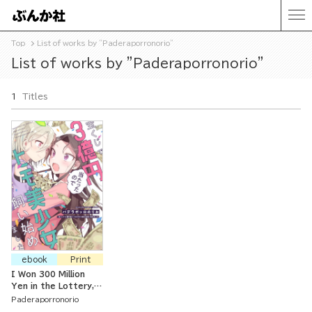
Top
List of works by "Paderaporronorio"
List of works by "Paderaporronorio"
1
Titles
ebook
Print
I Won 300 Million
Yen in the Lottery,
So I Started
Paderaporronorio
Keeping a Beautiful