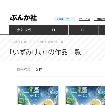
オフィス
三角関
人気キーワード
少女・女性
TL
BL
ぶんか社TOP
「いずみけい」の作品一覧
「いずみけい」の作品一覧
2件
検索結果