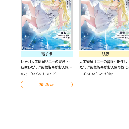
電子版
紙版
【小説】人工衛星サニーの冒険 ～
人工衛星サニーの冒険～転生し
転生した“元”気象衛星がお天気令
た"元"気象衛星がお天気令嬢に
嬢になるまで～
るまで～
真安一
いずみけい
ちどり
いずみけい
ちどり
真安 一
試し読み