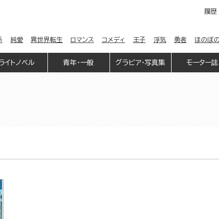
履歴
係
純愛
異世界転生
ロマンス
コメディ
王子
浮気
勇者
ほのぼ
ライトノベル
青年・一般
グラビア・写真集
モーター誌