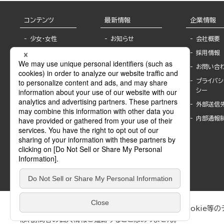
コンテンツ
最新情報
企業情報
少女・女性
お知らせ
会社概要
TL
フェア・イベント情
採用情報
報
BL
お問い合
書店様へ
ライトノベル
プライバシ
海外ライセンシー
シー
青年・一般
公式SNSアカウ
外部送信
グラビア・写真
ント
集
内部通報
作家一覧
モーター誌
Keyword list
SPECIAL
Author list
Sublicense
マンガよもん
が
試し読み
ぶんか社が運営するサイトでは、利便性向上のためにCookie等のデ
は、訪問者の個人情報を追跡することはありません。