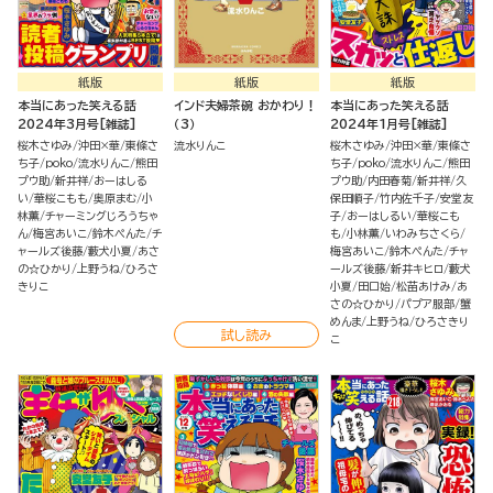
紙版
紙版
紙版
本当にあった笑える話
インド夫婦茶碗 おかわり！
本当にあった笑える話
2024年3月号[雑誌]
（3）
2024年1月号[雑誌]
桜木さゆみ
沖田×華
東條さ
流水りんこ
桜木さゆみ
沖田×華
東條さ
ち子
poko
流水りんこ
熊田
ち子
poko
流水りんこ
熊田
プウ助
新井祥
おーはしる
プウ助
内田春菊
新井祥
久
い
華桜こもも
奥原まむ
小
保田順子
竹内佐千子
安堂友
林薫
チャーミングじろうちゃ
子
おーはしるい
華桜こも
ん
梅宮あいこ
鈴木ぺんた
チ
も
小林薫
いわみちさくら
ャールズ後藤
藪犬小夏
あさ
梅宮あいこ
鈴木ぺんた
チャ
の☆ひかり
上野うね
ひろさ
ールズ後藤
新井キヒロ
藪犬
きりこ
小夏
田口始
松苗あけみ
あ
さの☆ひかり
パプア服部
蟹
めんま
上野うね
ひろさきり
試し読み
こ