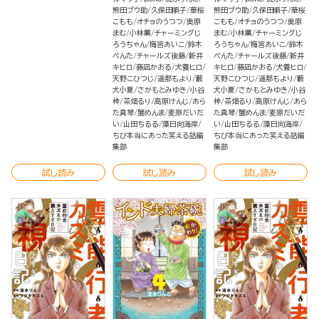
熊田プウ助
久保田順子
華桜
熊田プウ助
久保田順子
華桜
こもも
オチョのうつつ
奥原
こもも
オチョのうつつ
奥原
まむ
小林薫
チャーミングじ
まむ
小林薫
チャーミングじ
ろうちゃん
梅宮あいこ
鈴木
ろうちゃん
梅宮あいこ
鈴木
ぺんた
チャールズ後藤
新井
ぺんた
チャールズ後藤
新井
キヒロ
藤凪かおる
犬養ヒロ
キヒロ
藤凪かおる
犬養ヒロ
天野こひつじ
遥那もより
藪
天野こひつじ
遥那もより
藪
犬小夏
さかもとみゆき
小谷
犬小夏
さかもとみゆき
小谷
梓
茶畑るり
高原けんじ
あら
梓
茶畑るり
高原けんじ
あら
た真琴
蟹めんま
麦原だいだ
た真琴
蟹めんま
麦原だいだ
い
山田ちるる
藻日向海岸
い
山田ちるる
藻日向海岸
ちび本当にあった笑える話編
ちび本当にあった笑える話編
集部
集部
試し読み
試し読み
試し読み