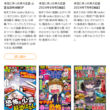
本当にあった笑える話 心
本当にあった笑える話
本当にあった笑える話
霊＆恐怖体験SP
2024年9月号[雑誌]
2024年7月号[雑誌]
桜木さゆみ
poko
流水りん
桜木さゆみ
磋藤にゅすけ
沖
桜木さゆみ
沖田×華
poko
こ
あさひゆり
北沢バンビ
久
田×華
poko
流水りんこ
熊
流水りんこ
熊田プウ助
新井
保田順子
華桜こもも
小林
田プウ助
新井祥
華桜こも
祥
華桜こもも
オチョのうつ
薫
チャーミングじろうちゃん
も
梅宮あいこ
鈴木ぺんた
チ
つ
奥原まむ
梅宮あいこ
鈴
チャールズ後藤
新井キヒロ
ャールズ後藤
藪犬小夏
あさ
木ぺんた
チャールズ後藤
藪
みつつぐ
藤凪かおる
犬養ヒ
の☆ひかり
なぐも
音咲椿
犬小夏
あさの☆ひかり
宮本
ロ
天野こひつじ
十凪高志
美
宮本ぺるみ
上野うね
赤松利
ぺるみ
上野うね
ひろさきり
月李予
小谷梓
安堂ミキオ
ヤ
市
麦原だいだい
こ
マモト喜怒
犬木加奈子
山田
ちるる
吉田博嗣
試し読み