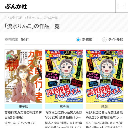
ぶんか社TOP
「流水りんこ」の作品一覧
「流水りんこ」の作品一覧
検索結果
56件
新着順
タイトル順
電子版
電子版
紙版
霊能行者カズミの視えすぎ
ちび本当にあった笑える話
ちび本当にあった笑える話
日記（分冊版）
Vol.236 読者投稿パラダ
Vol.236 読者投稿パラダ
イス
イス
流水りんこ
フジタカズミ
桜木さゆみ
磋藤にゅすけ
魔
桜木さゆみ
磋藤にゅすけ
魔
神ぐり子
poko
流水りんこ
神ぐり子
poko
流水りんこ