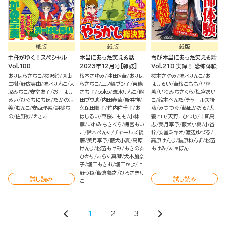
紙版
紙版
紙版
主任がゆく！スペシャル
本当にあった笑える話
ちび本当にあった笑える話
Vol.188
2023年12月号[雑誌]
Vol.218 実録！ 恐怖体験
おりはらさちこ
桜沢鈴
園山
桜木さゆみ
沖田×華
おりは
桜木さゆみ
流水りんこ
おー
由樹
野広実由
流水りんこ
大
らさちこ
三ノ輪ブン子
東條
はしるい
華桜こもも
小林
塚みちこ
安堂友子
おーはし
さち子
poko
流水りんこ
熊
薫
いわみちさくら
梅宮あい
るい
ひぐちにちほ
たかの宗
田プウ助
内田春菊
新井祥
こ
鈴木ぺんた
チャールズ後
美
むんこ
安西理晃
胡桃ち
久保田順子
竹内佐千子
おー
藤
みつつぐ
藤凪かおる
犬
の
佐野妙
えきあ
はしるい
華桜こもも
小林
養ヒロ
天野こひつじ
十凪高
薫
いわみちさくら
梅宮あい
志
美月李予
藪犬小夏
小谷
こ
鈴木ぺんた
チャールズ後
梓
安堂ミキオ
渡辺ゆづる
藤
美月李予
藪犬小夏
高原
高原けんじ
猫原ねんず
松苗
けんじ
松苗あけみ
あさの☆
あけみ
たぁぽん
ひかり
あらた真琴
犬木加奈
子
堀田あきお
堀田かよ
上
野うね
飯倉義之
ひろさきり
試し読み
試し読み
こ
1
2
3