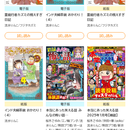
電子版
電子版
紙版
霊能行者カズミの視えすぎ
インド夫婦茶碗 おかわり！
霊能行者カズミの視えすぎ
日記
（4）
日記
流水りんこ
フジタカズミ
流水りんこ
流水りんこ
フジタカズミ
試し読み
試し読み
試し読み
紙版
電子版
紙版
インド夫婦茶碗 おかわり！
本当にあった笑える話 み
本当にあった笑える話
（4）
んなの怖い話
2025年1月号[雑誌]
2024→2025冬
流水りんこ
桜木さゆみ
三ノ輪ブン子
流
桜木さゆみ
沖田×華
poko
水りんこ
熊田プウ助
おーは
流水りんこ
熊田プウ助
新井