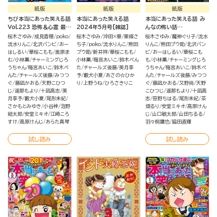
紙版
紙版
紙版
ちび本当にあった笑える話
本当にあった笑える話
本当にあった笑える話 み
Vol.223 恐怖＆心霊 最恐
2024年5月号[雑誌]
んなの怖い話
ばなし
2023→2024冬
桜木さゆみ
成見香穂
poko
桜木さゆみ
沖田×華
東條さ
桜木さゆみ
魔神ぐり子
流水
流水りんこ
北沢バンビ
おー
ち子
poko
流水りんこ
熊田
りんこ
熊田プウ助
北沢バン
はしるい
華桜こもも
奥原ま
プウ助
新井祥
華桜こもも
ビ
おーはしるい
華桜こも
む
小林薫
チャーミングじろ
小林薫
梅宮あいこ
鈴木ぺん
も
小林薫
チャーミングじろ
うちゃん
梅宮あいこ
鈴木ぺ
た
チャールズ後藤
美月李
うちゃん
梅宮あいこ
鈴木ぺ
んた
チャールズ後藤
みつつ
予
藪犬小夏
あさの☆ひか
んた
チャールズ後藤
みつつ
ぐ
藤凪かおる
天野こひつ
り
上野うね
ひろさきりこ
ぐ
藤凪かおる
又野尚
天野
じ
遥那もより
十凪高志
美
こひつじ
遥那もより
十凪高
月李予
藪犬小夏
尾形未紀
志
笹野ちはる
尾形未紀
茶
さかもとみゆき
小谷梓
泡野
畑るり
安堂ミキオ
高原けん
紐太郎
安堂ミキオ
江崎ころ
じ
山口敏太郎
山田ちるる
すけ
高原けんじ
あらた真琴
羽々桐鷹也
脇田直輝
試し読み
試し読み