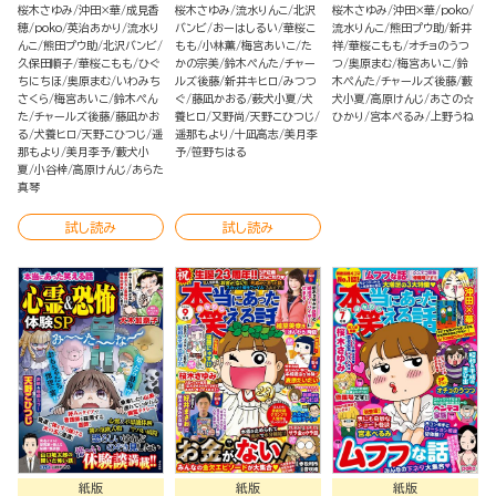
ばなし
桜木さゆみ
沖田×華
成見香
桜木さゆみ
流水りんこ
北沢
桜木さゆみ
沖田×華
poko
穂
poko
英治あかり
流水り
バンビ
おーはしるい
華桜こ
流水りんこ
熊田プウ助
新井
んこ
熊田プウ助
北沢バンビ
もも
小林薫
梅宮あいこ
た
祥
華桜こもも
オチョのうつ
久保田順子
華桜こもも
ひぐ
かの宗美
鈴木ぺんた
チャー
つ
奥原まむ
梅宮あいこ
鈴
ちにちほ
奥原まむ
いわみち
ルズ後藤
新井キヒロ
みつつ
木ぺんた
チャールズ後藤
藪
さくら
梅宮あいこ
鈴木ぺん
ぐ
藤凪かおる
薮犬小夏
犬
犬小夏
高原けんじ
あさの☆
た
チャールズ後藤
藤凪かお
養ヒロ
又野尚
天野こひつじ
ひかり
宮本ぺるみ
上野うね
る
犬養ヒロ
天野こひつじ
遥
遥那もより
十凪高志
美月李
那もより
美月李予
藪犬小
予
笹野ちはる
夏
小谷梓
高原けんじ
あらた
真琴
試し読み
試し読み
紙版
紙版
紙版