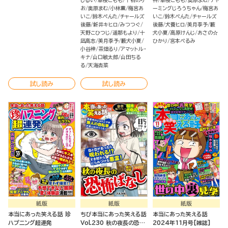
しるい
華桜こもも
千石のり
祥
華桜こもも
奥原まむ
チャ
お
奥原まむ
小林薫
梅宮あ
ーミングじろうちゃん
梅宮あ
いこ
鈴木ぺんた
チャールズ
いこ
鈴木ぺんた
チャールズ
後藤
新井キヒロ
みつつぐ
後藤
犬養ヒロ
美月李予
藪
天野こひつじ
遥那もより
十
犬小夏
高原けんじ
あさの☆
凪高志
美月李予
藪犬小夏
ひかり
宮本ぺるみ
小谷梓
茶畑るり
アマットル・
キナ
山口敏太郎
山田ちる
る
天海杏菜
試し読み
試し読み
紙版
紙版
紙版
本当にあった笑える話 珍
ちび本当にあった笑える話
本当にあった笑える話
ハプニング超連発
Vol.230 秋の夜長の恐怖
2024年11月号[雑誌]