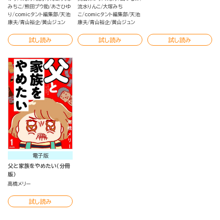
みちこ
熊田プウ助
あさひゆ
流水りんこ
大塚みち
り
comicタント編集部
天池
こ
comicタント編集部
天池
康夫
青山裕企
黄山ジュン
康夫
青山裕企
黄山ジュン
試し読み
試し読み
試し読み
電子版
父と家族をやめたい（分冊
版）
高橋メリー
試し読み