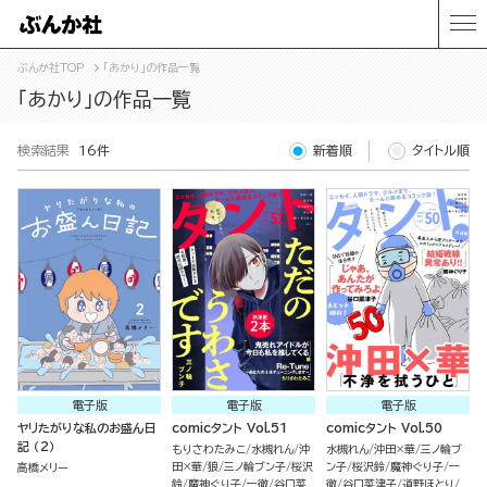
ぶんか社TOP
「あかり」の作品一覧
「あかり」の作品一覧
検索結果
16件
新着順
タイトル順
電子版
電子版
電子版
ヤリたがりな私のお盛ん日
comicタント Vol.51
comicタント Vol.50
記 （2）
もりさわたみこ
水槻れん
沖
水槻れん
沖田×華
三ノ輪ブ
田×華
狼
三ノ輪ブン子
桜沢
ン子
桜沢鈴
魔神ぐり子
一
高橋メリー
鈴
魔神ぐり子
一徹
谷口菜
徹
谷口菜津子
道野ほとり