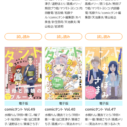
津子
道野ほとり
高橋メリー
高橋メリー
西つるみ
熊田プ
熊田プウ助
マツモトヨシコ
内
ウ助
マツモトヨシコ
内田春
田春菊
宮古蜂
和泉テ
菊
和泉テル
comicタント編
ル
comicタント編集部
あべ
集部
天池康夫
青山裕企
美佳
針生悠伺
天池康夫
青
山裕企
岩波明
試し読み
試し読み
試し読み
電子版
電子版
電子版
comicタント Vol.49
comicタント Vol.48
comicタント Vol.47
水槻れん
沖田×華
三ノ輪ブ
水槻れん
鹿吉てとら
沖田×
水槻れん
鹿吉てとら
沖田×
ン子
桜沢鈴
一徹
谷口菜津
華
一徹
谷口菜津子
東條さ
華
一徹
東條さち子
高橋メリ
子
道野ほとり
東條さち子
ち子
高橋メリー
英治あかり
ー
英治あかり
西つるみ
大