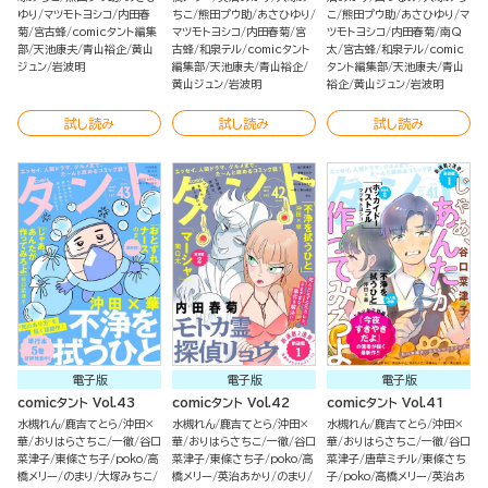
ゆり
マツモトヨシコ
内田春
ちこ
熊田プウ助
あさひゆり
こ
熊田プウ助
あさひゆり
マ
菊
宮古蜂
comicタント編集
マツモトヨシコ
内田春菊
宮
ツモトヨシコ
内田春菊
南Q
部
天池康夫
青山裕企
黄山
古蜂
和泉テル
comicタント
太
宮古蜂
和泉テル
comic
ジュン
岩波明
編集部
天池康夫
青山裕企
タント編集部
天池康夫
青山
黄山ジュン
岩波明
裕企
黄山ジュン
岩波明
試し読み
試し読み
試し読み
電子版
電子版
電子版
comicタント Vol.43
comicタント Vol.42
comicタント Vol.41
水槻れん
鹿吉てとら
沖田×
水槻れん
鹿吉てとら
沖田×
水槻れん
鹿吉てとら
沖田×
華
おりはらさちこ
一徹
谷口
華
おりはらさちこ
一徹
谷口
華
おりはらさちこ
一徹
谷口
菜津子
東條さち子
poko
高
菜津子
東條さち子
poko
高
菜津子
唐草ミチル
東條さち
橋メリー
のまり
大塚みちこ
橋メリー
英治あかり
のまり
子
poko
高橋メリー
英治あ