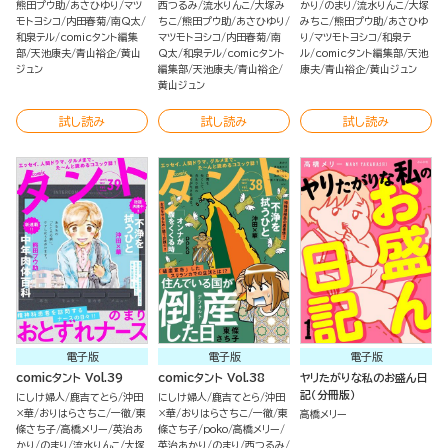
熊田プウ助
あさひゆり
マツ
西つるみ
流水りんこ
大塚み
かり
のまり
流水りんこ
大塚
モトヨシコ
内田春菊
南Q太
ちこ
熊田プウ助
あさひゆり
みちこ
熊田プウ助
あさひゆ
和泉テル
comicタント編集
マツモトヨシコ
内田春菊
南
り
マツモトヨシコ
和泉テ
部
天池康夫
青山裕企
黄山
Q太
和泉テル
comicタント
ル
comicタント編集部
天池
ジュン
編集部
天池康夫
青山裕企
康夫
青山裕企
黄山ジュン
黄山ジュン
試し読み
試し読み
試し読み
電子版
電子版
電子版
comicタント Vol.39
comicタント Vol.38
ヤリたがりな私のお盛ん日
記（分冊版）
にしけ婦人
鹿吉てとら
沖田
にしけ婦人
鹿吉てとら
沖田
×華
おりはらさちこ
一徹
東
×華
おりはらさちこ
一徹
東
高橋メリー
條さち子
高橋メリー
英治あ
條さち子
poko
高橋メリー
かり
のまり
流水りんこ
大塚
英治あかり
のまり
西つるみ