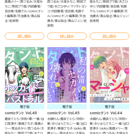
高橋メリー
西つるみ
大塚み
西つるみ
大塚みちこ
熊田プ
塚みちこ
熊田プウ助
あさひ
ちこ
熊田プウ助
内田春菊
ウ助
あさひゆり
マツモトヨシ
ゆり
内田春菊
宮古蜂
和泉
宮古蜂
和泉テル
comicタン
コ
内田春菊
宮古蜂
和泉テ
テル
comicタント編集部
天
ト編集部
天池康夫
青山裕
ル
comicタント編集部
天池
池康夫
青山裕企
黄山ジュン
企
岩波明
康夫
青山裕企
黄山ジュン
岩
岩波明
波明
試し読み
試し読み
試し読み
電子版
電子版
電子版
comicタント Vol.46
comicタント Vol.45
comicタント Vol.44
鹿吉てとら
沖田×華
一徹
谷
水槻れん
鹿吉てとら
沖田×
水槻れん
鹿吉てとら
沖田×
口菜津子
東條さち子
高橋メ
華
おりはらさちこ
一徹
谷口
華
おりはらさちこ
一徹
谷口
リー
英治あかり
西つるみ
大
菜津子
東條さち子
poko
高
菜津子
poko
高橋メリー
英
塚みちこ
熊田プウ助
あさひ
橋メリー
英治あかり
大塚み
治あかり
西つるみ
大塚みち