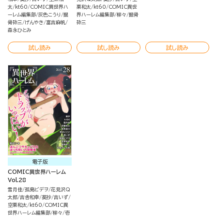
太
kt60
COMIC異世界ハ
栗和太
kt60
COMIC異世
ーレム編集部
灰色こうり
掘
界ハーレム編集部
柳々
掘骨
骨砕三
げんやき
富吉麻帆
砕三
森永ひとみ
試し読み
試し読み
試し読み
電子版
COMIC異世界ハーレム
Vol.28
雪月佳
孤島ビデヲ
花見沢Q
太郎
吉舎和幸
葵抄
吉いず
空栗和太
kt60
COMIC異
世界ハーレム編集部
柳々
壱