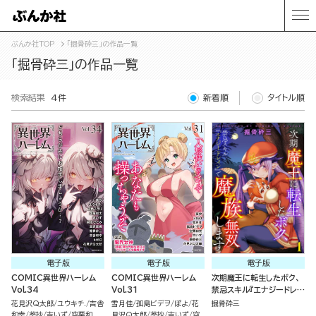
ぶんか社TOP
「掘骨砕三」の作品一覧
「掘骨砕三」の作品一覧
検索結果
4件
新着順
タイトル順
電子版
電子版
電子版
COMIC異世界ハーレム
COMIC異世界ハーレム
次期魔王に転生したボク、
Vol.34
Vol.31
禁忌スキル『エナジードレイ
ン』で魔族無双します（分冊
花見沢Q太郎
ユウキチ.
吉舎
雪月佳
孤島ビデヲ
ぽよ
花
掘骨砕三
版）
和幸
葵抄
吉いず
空栗和
見沢Q太郎
葵抄
吉いず
空