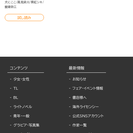
犬にここ
高見梁川
紫紅シキ
掘骨砕三
試し読み
コンテンツ
最新情報
少女・女性
お知らせ
TL
フェア・イベント情報
BL
書店様へ
ライトノベル
海外ライセンシー
青年・一般
公式SNSアカウント
グラビア・写真集
作家一覧