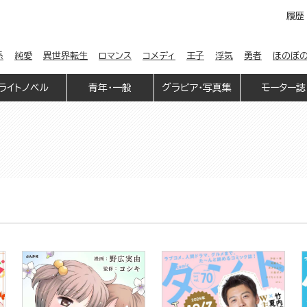
履歴
係
純愛
異世界転生
ロマンス
コメディ
王子
浮気
勇者
ほのぼ
ライトノベル
青年・一般
グラビア・写真集
モーター誌