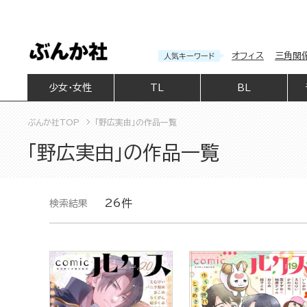
オフィス
三角関
人気キーワード
少女・女性
TL
BL
ぶんか社TOP
「野広実由」の作品一覧
「野広実由」の作品一覧
26件
検索結果