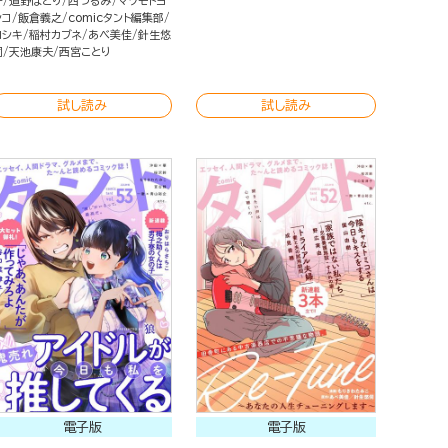
子
道野ほとり
西つるみ
マツモトヨ
シコ
飯倉義之
comicタント編集部
ヨシキ
稲村カブネ
あべ美佳
針生悠
伺
天池康夫
西宮ことり
試し読み
試し読み
電子版
電子版