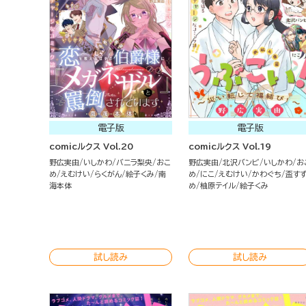
電子版
電子版
comicルクス Vol.20
comicルクス Vol.19
野広実由
いしかわ
バニラ梨央
おこ
野広実由
北沢バンビ
いしかわ
お
め
えむけい
らくがん
絵子くみ
南
め
にこ
えむけい
かわぐち
盃す
海本体
め
柚原テイル
絵子くみ
試し読み
試し読み