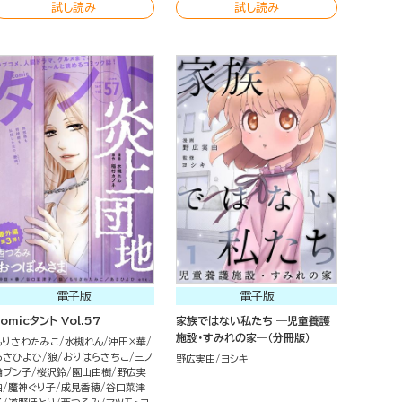
試し読み
試し読み
電子版
電子版
omicタント Vol.57
家族ではない私たち ―児童養護
施設・すみれの家―（分冊版）
もりさわたみこ
水槻れん
沖田×華
あさひよひ
狼
おりはらさちこ
三ノ
野広実由
ヨシキ
輪ブン子
桜沢鈴
園山由樹
野広実
由
魔神ぐり子
成見香穂
谷口菜津