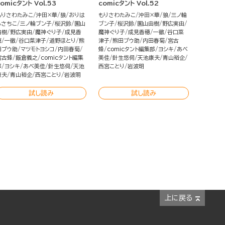
omicタント Vol.53
comicタント Vol.52
もりさわたみこ
沖田×華
狼
おりは
もりさわたみこ
沖田×華
狼
三ノ輪
らさちこ
三ノ輪ブン子
桜沢鈴
園山
ブン子
桜沢鈴
園山由樹
野広実由
由樹
野広実由
魔神ぐり子
成見香
魔神ぐり子
成見香穂
一徹
谷口菜
穂
一徹
谷口菜津子
道野ほとり
熊
津子
熊田プウ助
内田春菊
宮古
田プウ助
マツモトヨシコ
内田春菊
蜂
comicタント編集部
ヨシキ
あべ
宮古蜂
飯倉義之
comicタント編集
美佳
針生悠伺
天池康夫
青山裕企
部
ヨシキ
あべ美佳
針生悠伺
天池
西宮ことり
岩波明
康夫
青山裕企
西宮ことり
岩波明
試し読み
試し読み
上に戻る