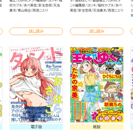
倉
義之
comicタント編集部
ヨシキ
稲
子
道野ほとり
飯倉義之
comicタ
稲
村カブネ
あべ美佳
針生悠伺
天池
ント編集部
ヨシキ
稲村カブネ
あべ
康夫
青山裕企
西宮ことり
美佳
針生悠伺
天池康夫
西宮ことり
試し読み
試し読み
電子版
紙版