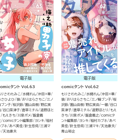
電子版
電子版
omicタント Vol.63
comicタント Vol.62
もりさわたみこ
水槻れん
沖田×華
もりさわたみこ
水槻れん
沖田×華
あさひよひ
狼
おりはらさちこ
三ノ
狼
おりはらさちこ
三ノ輪ブン子
桜
輪ブン子
桜沢鈴
園山由樹
野広実
沢鈴
園山由樹
野広実由
一徹
谷口
由
谷口菜津子
唐草ミチル
道野ほと
菜津子
唐草ミチル
道野ほとり
もえ
り
もえきち
川泉ポメ
飯倉義
きち
川泉ポメ
飯倉義之
comicタ
之
comicタント編集部
ヨシキ
稲村
ント編集部
ヨシキ
稲村カブネ
あべ
カブネ
あべ美佳
針生悠伺
三浦マ
美佳
針生悠伺
三浦マキ
天池康夫
キ
天池康夫
青山裕企