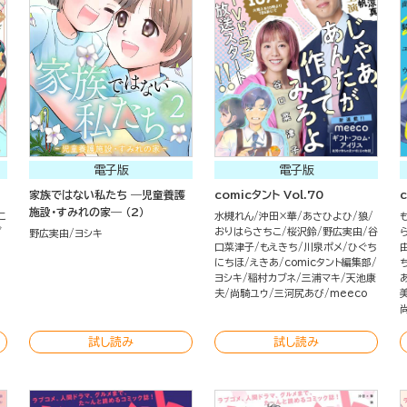
電子版
電子版
家族ではない私たち ―児童養護
comicタント Vol.70
c
施設・すみれの家― （2）
こ
水槻れん
沖田×華
あさひよひ
狼
ず
おりはらさちこ
桜沢鈴
野広実由
谷
野広実由
ヨシキ
口菜津子
もえきち
川泉ポメ
ひぐち
にちほ
えきあ
comicタント編集部
ヨシキ
稲村カブネ
三浦マキ
天池康
夫
尚騎ユウ
三河尻あび
meeco
試し読み
試し読み