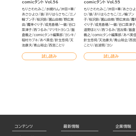
comicタント Vol.56
comicタント Vol.55
もりさわたみこ
水槻れん
沖田×華
もりさわたみこ
沖田×華
あさひよ
あさひよひ
狼
おりはらさちこ
三ノ
ひ
狼
おりはらさちこ
三ノ輪ブン
輪ブン子
桜沢鈴
園山由樹
野広実
子
桜沢鈴
園山由樹
野広実由
魔
由
魔神ぐり子
成見香穂
一徹
谷口
ぐり子
成見香穂
一徹
谷口菜津子
菜津子
西つるみ
マツモトヨシコ
飯
道野ほとり
西つるみ
宮古蜂
飯倉
倉義之
comicタント編集部
ヨシキ
義之
comicタント編集部
あべ美
稲村カブネ
あべ美佳
針生悠伺
天
針生悠伺
天池康夫
青山裕企
西宮
池康夫
青山裕企
西宮ことり
ことり
岩波明
ヨシ
試し読み
試し読み
コンテンツ
最新情報
企業情報