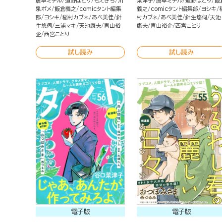
唐草ミチル
道野ほとり
もえきち
川
菜津子
唐草ミチル
道野ほとり
飯
泉ポメ
飯倉義之
comicタント編集
義之
comicタント編集部
ヨシキ
部
ヨシキ
稲村カブネ
あべ美佳
針
村カブネ
あべ美佳
針生悠伺
天池
生悠伺
三浦マキ
天池康夫
青山裕
康夫
青山裕企
西宮ことり
企
西宮ことり
試し読み
試し読み
電子版
電子版