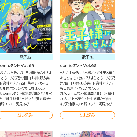
電子版
電子版
omicタント Vol.69
comicタント Vol.68
もりさわたみこ
沖田×華
狼
おりは
もりさわたみこ
水槻れん
沖田×華
らさちこ
桜沢鈴
園山由樹
野広実
あさひよひ
狼
おりはらさちこ
桜沢
由
魔神ぐり子
谷口菜津子
もえき
鈴
園山由樹
野広実由
魔神ぐり子
ち
川泉ポメ
ひぐちにちほ
えき
谷口菜津子
もえきち
えき
あ
comicタント編集部
ヨシキ
あべ
あ
comicタント編集部
ヨシキ
稲村
美佳
針生悠伺
三浦マキ
天池康夫
カブネ
あべ美佳
針生悠伺
三浦マ
尚騎ユウ
三河尻あび
キ
天池康夫
尚騎ユウ
三河尻あび
試し読み
試し読み