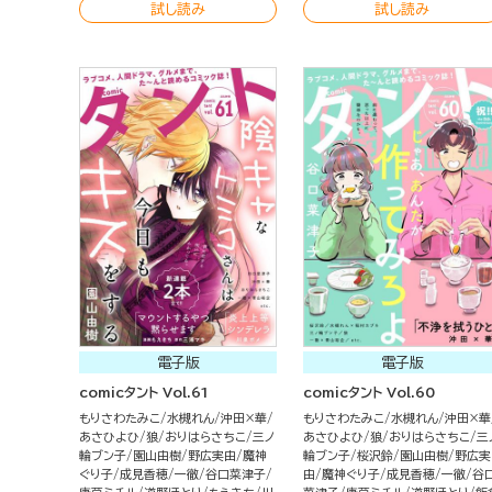
試し読み
試し読み
電子版
電子版
comicタント Vol.61
comicタント Vol.60
もりさわたみこ
水槻れん
沖田×華
もりさわたみこ
水槻れん
沖田×華
あさひよひ
狼
おりはらさちこ
三ノ
あさひよひ
狼
おりはらさちこ
三
輪ブン子
園山由樹
野広実由
魔神
輪ブン子
桜沢鈴
園山由樹
野広実
ぐり子
成見香穂
一徹
谷口菜津子
由
魔神ぐり子
成見香穂
一徹
谷