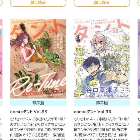
試し読み
試し読み
電子版
電子版
comicタント Vol.59
comicタント Vol.58
c
もりさわたみこ
水槻れん
沖田×華
もりさわたみこ
水槻れん
沖田×華
ノ
あさひよひ
狼
おりはらさちこ
三ノ
あさひよひ
狼
おりはらさちこ
三ノ
輪ブン子
桜沢鈴
園山由樹
野広実
輪ブン子
桜沢鈴
園山由樹
野広実
口
由
魔神ぐり子
成見香穂
一徹
飯倉
由
魔神ぐり子
成見香穂
谷口菜津