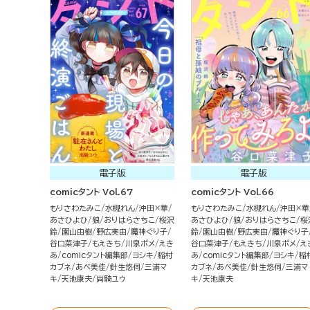
電子版
電子版
comicタント Vol.67
comicタント Vol.66
もりさわたみこ
水槻れん
沖田×華
もりさわたみこ
水槻れん
沖田×華
あさひよひ
狼
おりはらさちこ
桜沢
あさひよひ
狼
おりはらさちこ
桜
鈴
園山由樹
野広実由
魔神ぐり子
鈴
園山由樹
野広実由
魔神ぐり子
谷口菜津子
もえきち
川泉ポメ
えき
谷口菜津子
もえきち
川泉ポメ
え
あ
comicタント編集部
ヨシキ
稲村
あ
comicタント編集部
ヨシキ
稲
カブネ
あべ美佳
針生悠伺
三浦マ
カブネ
あべ美佳
針生悠伺
三浦マ
キ
天池康夫
尚騎ユウ
キ
天池康夫