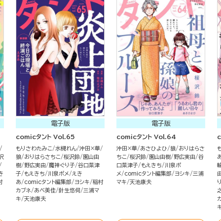
電子版
電子版
comicタント Vol.65
comicタント Vol.64
c
もりさわたみこ
水槻れん
沖田×華
沖田×華
あさひよひ
狼
おりはらさ
沢
狼
おりはらさちこ
桜沢鈴
園山由
ちこ
桜沢鈴
園山由樹
野広実由
谷
樹
野広実由
魔神ぐり子
谷口菜津
口菜津子
もえきち
川泉ポ
き
子
もえきち
川泉ポメ
えき
メ
comicタント編集部
ヨシキ
三浦
村
あ
comicタント編集部
ヨシキ
稲村
マキ
天池康夫
カブネ
あべ美佳
針生悠伺
三浦マ
キ
天池康夫