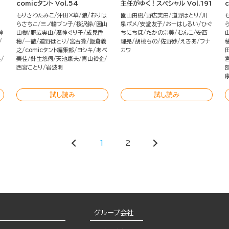
comicタント Vol.54
主任がゆく！スペシャル Vol.191
c
もりさわたみこ
沖田×華
狼
おりは
園山由樹
野広実由
道野ほとり
川
らさちこ
三ノ輪ブン子
桜沢鈴
園山
泉ポメ
安堂友子
おーはしるい
ひぐ
神
由樹
野広実由
魔神ぐり子
成見香
ちにちほ
たかの宗美
むんこ
安西
穂
一徹
道野ほとり
宮古蜂
飯倉義
理晃
胡桃ちの
佐野妙
えきあ
フナ
之
comicタント編集部
ヨシキ
あべ
カワ
佳
美佳
針生悠伺
天池康夫
青山裕企
西宮ことり
岩波明
試し読み
試し読み
1
2
グループ会社