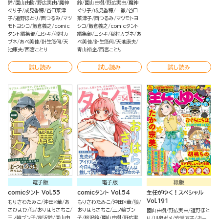
鈴
園山由樹
野広実由
魔神
鈴
園山由樹
野広実由
魔神
ぐり子
成見香穂
谷口菜津
ぐり子
成見香穂
一徹
谷口
子
道野ほとり
西つるみ
マツ
菜津子
西つるみ
マツモトヨ
モトヨシコ
飯倉義之
comic
シコ
飯倉義之
comicタント
タント編集部
ヨシキ
稲村カ
編集部
ヨシキ
稲村カブネ
あ
ブネ
あべ美佳
針生悠伺
天
べ美佳
針生悠伺
天池康夫
池康夫
西宮ことり
青山裕企
西宮ことり
試し読み
試し読み
試し読み
電子版
電子版
紙版
comicタント Vol.55
comicタント Vol.54
主任がゆく！スペシャル
Vol.191
もりさわたみこ
沖田×華
あ
もりさわたみこ
沖田×華
狼
さひよひ
狼
おりはらさちこ
おりはらさちこ
三ノ輪ブン
園山由樹
野広実由
道野ほと
三ノ輪ブン子
桜沢鈴
園山由
子
桜沢鈴
園山由樹
野広実
り
川泉ポメ
安堂友子
おー