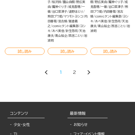
子
桜沢鈴
園山由樹
野広実
樹
野広実由
魔神ぐり子
成
由
魔神ぐり子
成見香穂
一
見香穂
一徹
谷口菜津子
熊
徹
谷口菜津子
道野ほとり
田プウ助
内田春菊
宮古
熊田プウ助
マツモトヨシコ
内
蜂
comicタント編集部
ヨシ
田春菊
宮古蜂
飯倉義
キ
あべ美佳
針生悠伺
天池
之
comicタント編集部
ヨシ
康夫
青山裕企
西宮ことり
岩
キ
あべ美佳
針生悠伺
天池
波明
康夫
青山裕企
西宮ことり
岩
波明
試し読み
試し読み
試し読み
1
2
コンテンツ
最新情報
少女・女性
お知らせ
TL
フェア・イベント情報