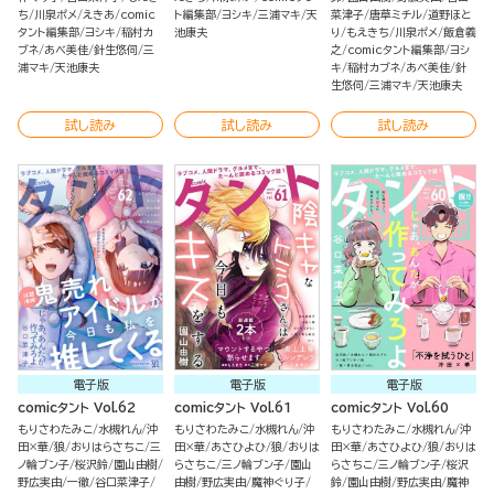
ち
川泉ポメ
えきあ
comic
ト編集部
ヨシキ
三浦マキ
天
菜津子
唐草ミチル
道野ほと
タント編集部
ヨシキ
稲村カ
池康夫
り
もえきち
川泉ポメ
飯倉義
ブネ
あべ美佳
針生悠伺
三
之
comicタント編集部
ヨシ
浦マキ
天池康夫
キ
稲村カブネ
あべ美佳
針
生悠伺
三浦マキ
天池康夫
試し読み
試し読み
試し読み
電子版
電子版
電子版
comicタント Vol.62
comicタント Vol.61
comicタント Vol.60
もりさわたみこ
水槻れん
沖
もりさわたみこ
水槻れん
沖
もりさわたみこ
水槻れん
沖
田×華
狼
おりはらさちこ
三
田×華
あさひよひ
狼
おりは
田×華
あさひよひ
狼
おりは
ノ輪ブン子
桜沢鈴
園山由樹
らさちこ
三ノ輪ブン子
園山
らさちこ
三ノ輪ブン子
桜沢
野広実由
一徹
谷口菜津子
由樹
野広実由
魔神ぐり子
鈴
園山由樹
野広実由
魔神