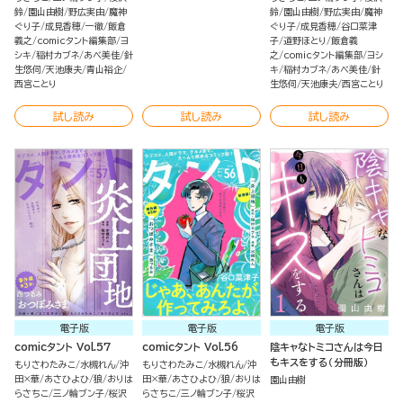
鈴
園山由樹
野広実由
魔神
鈴
園山由樹
野広実由
魔神
ぐり子
成見香穂
一徹
飯倉
ぐり子
成見香穂
谷口菜津
義之
comicタント編集部
ヨ
子
道野ほとり
飯倉義
シキ
稲村カブネ
あべ美佳
針
之
comicタント編集部
ヨシ
生悠伺
天池康夫
青山裕企
キ
稲村カブネ
あべ美佳
針
西宮ことり
生悠伺
天池康夫
西宮ことり
試し読み
試し読み
試し読み
電子版
電子版
電子版
comicタント Vol.57
comicタント Vol.56
陰キャなトミコさんは今日
もキスをする（分冊版）
もりさわたみこ
水槻れん
沖
もりさわたみこ
水槻れん
沖
田×華
あさひよひ
狼
おりは
田×華
あさひよひ
狼
おりは
園山由樹
らさちこ
三ノ輪ブン子
桜沢
らさちこ
三ノ輪ブン子
桜沢