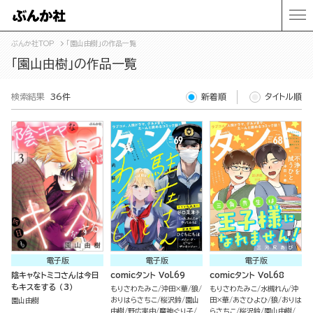
ぶんか社TOP
「園山由樹」の作品一覧
「園山由樹」の作品一覧
検索結果
36件
新着順
タイトル順
電子版
電子版
電子版
陰キャなトミコさんは今日
comicタント Vol.69
comicタント Vol.68
もキスをする （3）
もりさわたみこ
沖田×華
狼
もりさわたみこ
水槻れん
沖
おりはらさちこ
桜沢鈴
園山
田×華
あさひよひ
狼
おりは
園山由樹
由樹
野広実由
魔神ぐり子
らさちこ
桜沢鈴
園山由樹