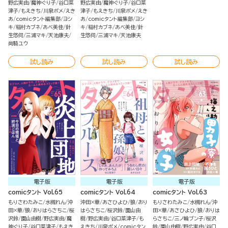
野広実由
魔神ぐり子
谷口菜
野広実由
魔神ぐり子
谷口菜
津子
もえきち
川泉ポメ
えき
津子
もえきち
川泉ポメ
えき
あ
comicタント編集部
ヨシ
あ
comicタント編集部
ヨシ
キ
稲村カブネ
あべ美佳
針
キ
稲村カブネ
あべ美佳
針
生悠伺
三浦マキ
天池康夫
生悠伺
三浦マキ
天池康夫
尚騎ユウ
試し読み
試し読み
試し読み
電子版
電子版
電子版
comicタント Vol.65
comicタント Vol.64
comicタント Vol.63
もりさわたみこ
水槻れん
沖
沖田×華
あさひよひ
狼
おり
もりさわたみこ
水槻れん
沖
田×華
狼
おりはらさちこ
桜
はらさちこ
桜沢鈴
園山由
田×華
あさひよひ
狼
おりは
沢鈴
園山由樹
野広実由
魔
樹
野広実由
谷口菜津子
も
らさちこ
三ノ輪ブン子
桜沢
神ぐり子
谷口菜津子
もえき
えきち
川泉ポメ
comicタン
鈴
園山由樹
野広実由
谷口