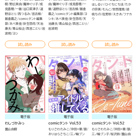
樹
野広実由
魔神ぐり子
成
由
魔神ぐり子
成見香穂
一
はしるい
ひぐちにちほ
たか
見香穂
一徹
谷口菜津子
道
徹
道野ほとり
宮古蜂
飯倉
の宗美
むんこ
安西理晃
胡
野ほとり
西つるみ
宮古蜂
義之
comicタント編集部
ヨ
桃ちの
佐野妙
えきあ
フナカ
飯倉義之
comicタント編集
シキ
あべ美佳
針生悠伺
天
ワ
部
あべ美佳
針生悠伺
天池
池康夫
青山裕企
西宮ことり
康夫
青山裕企
西宮ことり
岩
岩波明
波明
ヨシ
試し読み
試し読み
試し読み
電子版
電子版
電子版
わしづかみっ
comicタント Vol.53
comicタント Vol.52
園山由樹
もりさわたみこ
沖田×華
狼
もりさわたみこ
沖田×華
狼
おりはらさちこ
三ノ輪ブン
三ノ輪ブン子
桜沢鈴
園山由