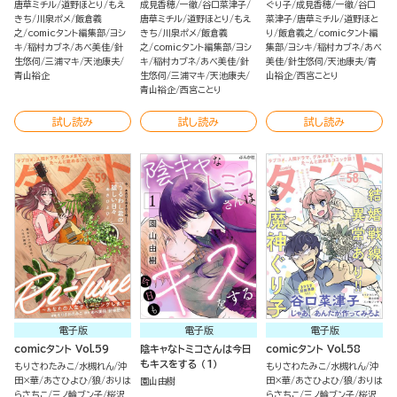
唐草ミチル
道野ほとり
もえ
成見香穂
一徹
谷口菜津子
ぐり子
成見香穂
一徹
谷口
きち
川泉ポメ
飯倉義
唐草ミチル
道野ほとり
もえ
菜津子
唐草ミチル
道野ほと
之
comicタント編集部
ヨシ
きち
川泉ポメ
飯倉義
り
飯倉義之
comicタント編
キ
稲村カブネ
あべ美佳
針
之
comicタント編集部
ヨシ
集部
ヨシキ
稲村カブネ
あべ
生悠伺
三浦マキ
天池康夫
キ
稲村カブネ
あべ美佳
針
美佳
針生悠伺
天池康夫
青
青山裕企
生悠伺
三浦マキ
天池康夫
山裕企
西宮ことり
青山裕企
西宮ことり
試し読み
試し読み
試し読み
電子版
電子版
電子版
comicタント Vol.59
陰キャなトミコさんは今日
comicタント Vol.58
もキスをする （1）
もりさわたみこ
水槻れん
沖
もりさわたみこ
水槻れん
沖
田×華
あさひよひ
狼
おりは
田×華
あさひよひ
狼
おりは
園山由樹
らさちこ
三ノ輪ブン子
桜沢
らさちこ
三ノ輪ブン子
桜沢