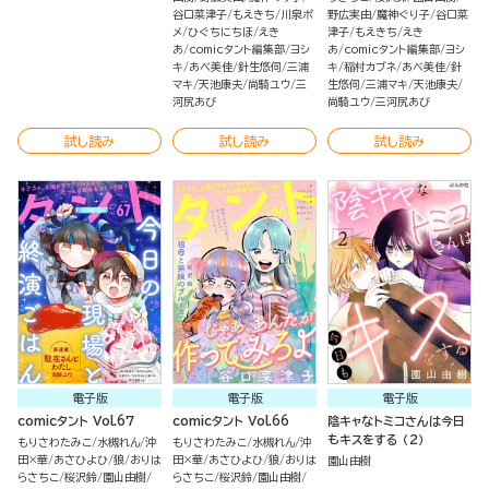
谷口菜津子
もえきち
川泉ポ
野広実由
魔神ぐり子
谷口菜
メ
ひぐちにちほ
えき
津子
もえきち
えき
あ
comicタント編集部
ヨシ
あ
comicタント編集部
ヨシ
キ
あべ美佳
針生悠伺
三浦
キ
稲村カブネ
あべ美佳
針
マキ
天池康夫
尚騎ユウ
三
生悠伺
三浦マキ
天池康夫
河尻あび
尚騎ユウ
三河尻あび
試し読み
試し読み
試し読み
電子版
電子版
電子版
comicタント Vol.67
comicタント Vol.66
陰キャなトミコさんは今日
もキスをする （2）
もりさわたみこ
水槻れん
沖
もりさわたみこ
水槻れん
沖
田×華
あさひよひ
狼
おりは
田×華
あさひよひ
狼
おりは
園山由樹
らさちこ
桜沢鈴
園山由樹
らさちこ
桜沢鈴
園山由樹