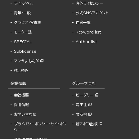
ライトノベル
海外ライセンシー
青年・一般
公式SNSアカウント
グラビア・写真集
作家一覧
モーター誌
Keyword list
SPECIAL
Author list
Sublicense
マンガよもんが
試し読み
企業情報
グループ会社
会社概要
ビーグリー
採用情報
海王社
お問い合わせ
文友舎
プライバシーポリシー・サイトポリ
新アポロ出版
シー