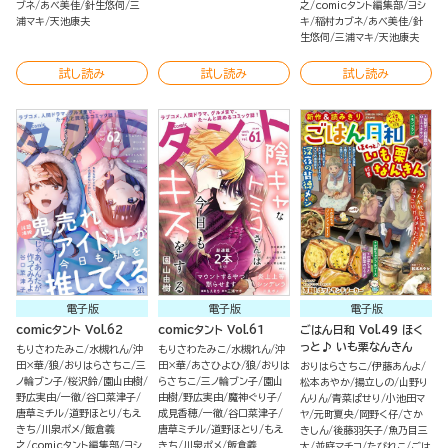
ブネ
あべ美佳
針生悠伺
三
之
comicタント編集部
ヨシ
浦マキ
天池康夫
キ
稲村カブネ
あべ美佳
針
生悠伺
三浦マキ
天池康夫
試し読み
試し読み
試し読み
電子版
電子版
電子版
comicタント Vol.62
comicタント Vol.61
ごはん日和 Vol.49 ほく
っと♪ いも栗なんきん
もりさわたみこ
水槻れん
沖
もりさわたみこ
水槻れん
沖
田×華
狼
おりはらさちこ
三
田×華
あさひよひ
狼
おりは
おりはらさちこ
伊藤あんよ
ノ輪ブン子
桜沢鈴
園山由樹
らさちこ
三ノ輪ブン子
園山
松本あやか
揚立しの
山野り
野広実由
一徹
谷口菜津子
由樹
野広実由
魔神ぐり子
んりん
青菜ぱせり
小池田マ
唐草ミチル
道野ほとり
もえ
成見香穂
一徹
谷口菜津子
ヤ
元町夏央
岡野く仔
さか
きち
川泉ポメ
飯倉義
唐草ミチル
道野ほとり
もえ
きしん
後藤羽矢子
魚乃目三
之
comicタント編集部
ヨシ
きち
川泉ポメ
飯倉義
太
並庭マチコ
たびれこ
ごは