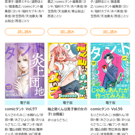
菜津子
唐草ミチル
道野ほと
義之
comicタント編集部
ヨ
子
道野ほとり
飯倉義
り
飯倉義之
comicタント編
シキ
稲村カブネ
あべ美佳
針
之
comicタント編集部
ヨシ
集部
ヨシキ
稲村カブネ
あべ
生悠伺
天池康夫
青山裕企
キ
稲村カブネ
あべ美佳
針
美佳
針生悠伺
天池康夫
青
西宮ことり
生悠伺
天池康夫
西宮ことり
山裕企
西宮ことり
試し読み
試し読み
試し読み
電子版
電子版
電子版
comicタント Vol.57
梅之助くんは男子寮の女の
comicタント Vol.56
子（分冊版）
もりさわたみこ
水槻れん
沖
もりさわたみこ
水槻れん
沖
田×華
あさひよひ
狼
おりは
田×華
あさひよひ
狼
おりは
おりはらさちこ
らさちこ
三ノ輪ブン子
桜沢
らさちこ
三ノ輪ブン子
桜沢
鈴
園山由樹
野広実由
魔神
鈴
園山由樹
野広実由
魔神
ぐり子
成見香穂
谷口菜津
ぐり子
成見香穂
一徹
谷口