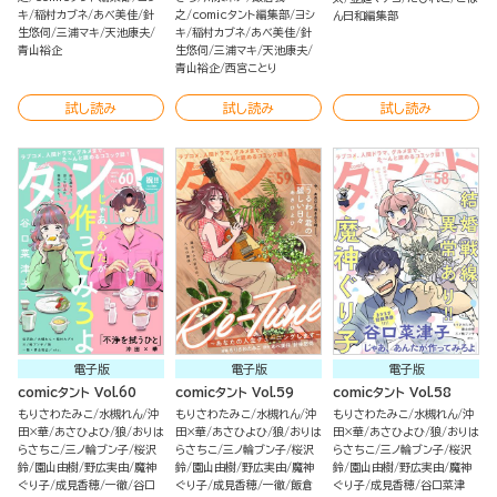
キ
稲村カブネ
あべ美佳
針
之
comicタント編集部
ヨシ
ん日和編集部
生悠伺
三浦マキ
天池康夫
キ
稲村カブネ
あべ美佳
針
青山裕企
生悠伺
三浦マキ
天池康夫
青山裕企
西宮ことり
試し読み
試し読み
試し読み
電子版
電子版
電子版
comicタント Vol.60
comicタント Vol.59
comicタント Vol.58
もりさわたみこ
水槻れん
沖
もりさわたみこ
水槻れん
沖
もりさわたみこ
水槻れん
沖
田×華
あさひよひ
狼
おりは
田×華
あさひよひ
狼
おりは
田×華
あさひよひ
狼
おりは
らさちこ
三ノ輪ブン子
桜沢
らさちこ
三ノ輪ブン子
桜沢
らさちこ
三ノ輪ブン子
桜沢
鈴
園山由樹
野広実由
魔神
鈴
園山由樹
野広実由
魔神
鈴
園山由樹
野広実由
魔神
ぐり子
成見香穂
一徹
谷口
ぐり子
成見香穂
一徹
飯倉
ぐり子
成見香穂
谷口菜津