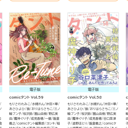
電子版
電子版
comicタント Vol.59
comicタント Vol.58
c
もりさわたみこ
水槻れん
沖田×華
もりさわたみこ
水槻れん
沖田×華
ノ
あさひよひ
狼
おりはらさちこ
三ノ
あさひよひ
狼
おりはらさちこ
三ノ
輪ブン子
桜沢鈴
園山由樹
野広実
輪ブン子
桜沢鈴
園山由樹
野広実
口
由
魔神ぐり子
成見香穂
一徹
飯倉
由
魔神ぐり子
成見香穂
谷口菜津
倉
義之
comicタント編集部
ヨシキ
稲
子
道野ほとり
飯倉義之
comicタ