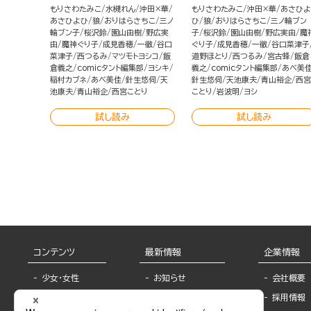
もりさわたみこ
水槻れん
沖田×華
もりさわたみこ
沖田×華
あさひよ
あさひよひ
狼
おりはらさちこ
三ノ
ひ
狼
おりはらさちこ
三ノ輪ブン
輪ブン子
桜沢鈴
園山由樹
野広実
子
桜沢鈴
園山由樹
野広実由
魔
由
魔神ぐり子
成見香穂
一徹
谷口
ぐり子
成見香穂
一徹
谷口菜津子
菜津子
西つるみ
マツモトヨシコ
飯
道野ほとり
西つるみ
宮古蜂
飯倉
倉義之
comicタント編集部
ヨシキ
義之
comicタント編集部
あべ美
稲村カブネ
あべ美佳
針生悠伺
天
針生悠伺
天池康夫
青山裕企
西宮
池康夫
青山裕企
西宮ことり
ことり
岩波明
ヨシ
試し読み
試し読み
コンテンツ
最新情報
企業情報
少女・女性
お知らせ
会社概要
TL
フェア・イベント情
採用情報
報