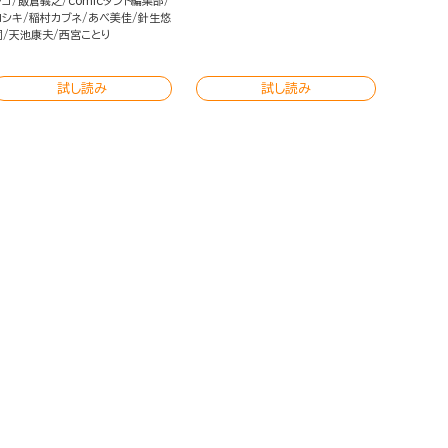
シコ
飯倉義之
comicタント編集部
ヨシキ
稲村カブネ
あべ美佳
針生悠
伺
天池康夫
西宮ことり
試し読み
試し読み