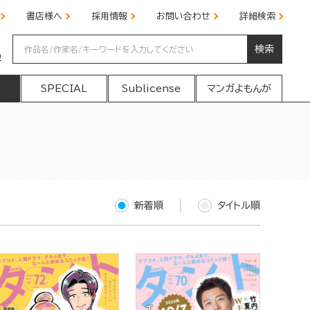
書店様へ
採用情報
お問い合わせ
詳細検索
検索
の
SPECIAL
Sublicense
マンガよもんが
新着順
タイトル順