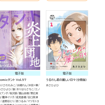
電子版
電子版
omicタント Vol.57
うるわし君の麗しい日々（分冊版）
もりさわたみこ
水槻れん
沖田×華
あさひよひ
あさひよひ
狼
おりはらさちこ
三ノ
輪ブン子
桜沢鈴
園山由樹
野広実
由
魔神ぐり子
成見香穂
谷口菜津
子
道野ほとり
西つるみ
マツモトヨ