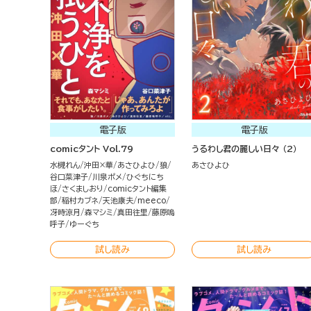
電子版
電子版
comicタント Vol.79
うるわし君の麗しい日々 （2）
水槻れん
沖田×華
あさひよひ
狼
あさひよひ
谷口菜津子
川泉ポメ
ひぐちにち
ほ
さくましおり
comicタント編集
部
稲村カブネ
天池康夫
meeco
冴時涼月
森マシミ
真田往里
藤原嗚
呼子
ゆーぐち
試し読み
試し読み