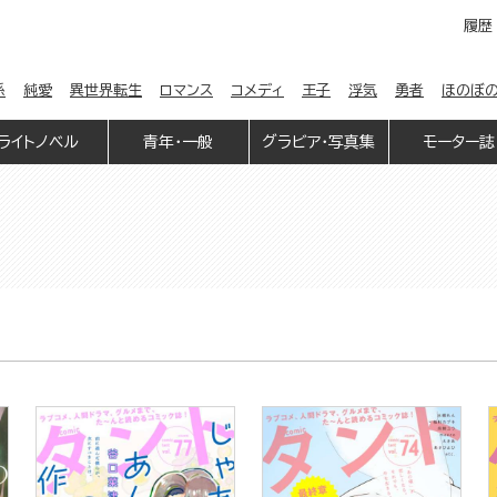
履歴
係
純愛
異世界転生
ロマンス
コメディ
王子
浮気
勇者
ほのぼ
ライトノベル
青年・一般
グラビア・写真集
モーター誌