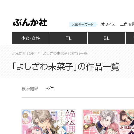
オフィス
三角関
人気キーワード
少女・女性
TL
BL
ぶんか社TOP
「よしざわ未菜子」の作品一覧
「よしざわ未菜子」の作品一覧
3件
検索結果