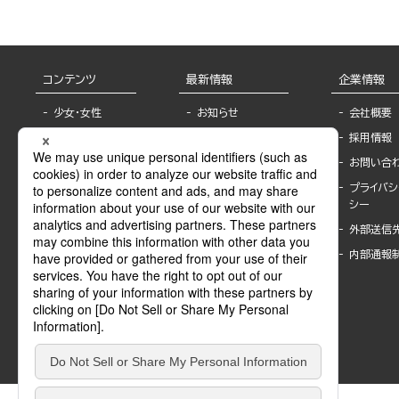
コンテンツ
最新情報
企業情報
少女・女性
お知らせ
会社概要
TL
フェア・イベント情
採用情報
報
BL
お問い合
書店様へ
ライトノベル
プライバシ
海外ライセンシー
シー
青年・一般
公式SNSアカウ
外部送信
グラビア・写真
ント
集
内部通報
作家一覧
モーター誌
Keyword list
SPECIAL
Author list
Sublicense
マンガよもん
が
試し読み