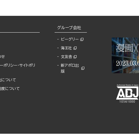
グループ会社
ビーグリー
海王社
わせ
文友舎
ーポリシー・サイトポリ
新アポロ出
版
先について
制度について