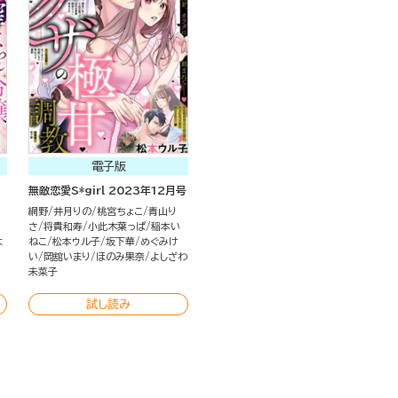
電子版
無敵恋愛S*girl 2023年12月号
網野
井月りの
桃宮ちょこ
青山り
北
さ
将貴和寿
小此木葉っぱ
稲本い
よ
ねこ
松本ウル子
坂下華
めぐみけ
い
岡舘いまり
ほのみ果奈
よしざわ
未菜子
試し読み