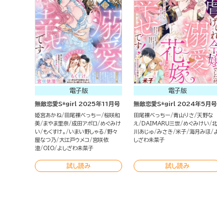
電子版
電子版
無敵恋愛S*girl 2025年11月号
無敵恋愛S*girl 2024年5月号
姫宮あかね
田尾裸べっちー
桜咲和
田尾裸べっちー
青山りさ
天野な
美
まやま里奈
成田アポロ
めぐみけ
え
DAIMARU三世
めぐみけい
い
もくすけ。
いまい野しゃる
野々
川あじゅ
みさき
米子
海月みほ
屋なつ乃
大江戸ウメコ
宮咲依
しざわ未菜子
澄
OIO
よしざわ未菜子
試し読み
試し読み