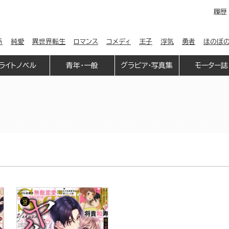
履歴
係
純愛
異世界転生
ロマンス
コメディ
王子
浮気
勇者
ほのぼ
ライトノベル
青年・一般
グラビア・写真集
モーター誌