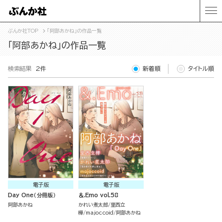
ぶんか社TOP
「阿部あかね」の作品一覧
「阿部あかね」の作品一覧
検索結果
2件
新着順
タイトル順
電子版
電子版
Day One（分冊版）
＆.Emo vol.58
阿部あかね
かれい煮太郎
里西立
樺
majoccoid
阿部あかね